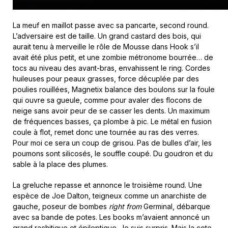
La meuf en maillot passe avec sa pancarte, second round.
L’adversaire est de taille. Un grand castard des bois, qui
aurait tenu à merveille le rôle de Mousse dans Hook s’il
avait été plus petit, et une zombie métronome bourrée… de
tocs au niveau des avant-bras, envahissent le ring. Cordes
huileuses pour peaux grasses, force décuplée par des
poulies rouillées, Magnetix balance des boulons sur la foule
qui ouvre sa gueule, comme pour avaler des flocons de
neige sans avoir peur de se casser les dents. Un maximum
de fréquences basses, ça plombe à pic. Le métal en fusion
coule à flot, remet donc une tournée au ras des verres.
Pour moi ce sera un coup de grisou. Pas de bulles d’air, les
poumons sont silicosés, le souffle coupé. Du goudron et du
sable à la place des plumes.
La greluche repasse et annonce le troisième round. Une
espèce de Joe Dalton, teigneux comme un anarchiste de
gauche, poseur de bombes
right from
Germinal, débarque
avec sa bande de potes. Les books m’avaient annoncé un
grand rachitique et épileptique. Je suis surpris. Mais la cote