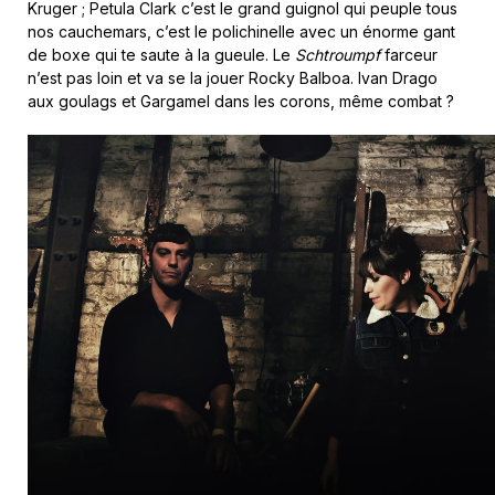
Kruger ; Petula Clark c’est le grand guignol qui peuple tous
nos cauchemars, c’est le polichinelle avec un énorme gant
de boxe qui te saute à la gueule. Le
Schtroumpf
farceur
n’est pas loin et va se la jouer Rocky Balboa. Ivan Drago
aux goulags et Gargamel dans les corons, même combat ?