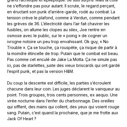
ne s’effondre pas pour autant. Il scrute, le regard perçant,
en éructant son punk d’arrière-garde, rodé au combat. La
tension crève le plafond, comme à Verdun, comme pendant
les grèves de 36. L’électricité dans l’air fait chavirer les
fusibles, on allume les clopes au silex, Joe rentre en
osmose avec le public, sur le « poing » de cogner un
ivrogne notoire un peu trop envahissant. Ok guy, « No
Trouble ». Ça se touche, ça rouspète, ça risque de partir à
la moindre étincelle de trop. Putain que le combat est beau.
Pas comme cet enculé de Jake La Motta. Ça ne simule pas
ici, pas de starlettes, juste des vieux briscards qui ont gardé
l’esprit punk, et pas la version H&M.
Du coup la descente est difficile, les parties s’écroulent
chacune dans leur coin. Les juges déclarent le vainqueur au
point. Trois groupes, trois cents personnes, ex aequo. Une
virée nocturne dans l’enfer du charbonnage. Des oreilles
qui sifflent, des mains qui collent, des yeux qui voient rouge
sang. Putain, c’est quand la prochaine, que je me frotte aux
Jack Of Heart ?