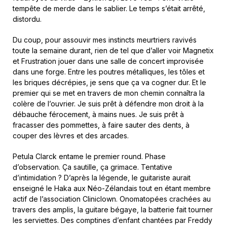
tempête de merde dans le sablier. Le temps s’était arrêté,
distordu.
Du coup, pour assouvir mes instincts meurtriers ravivés
toute la semaine durant, rien de tel que d’aller voir Magnetix
et Frustration jouer dans une salle de concert improvisée
dans une forge. Entre les poutres métalliques, les tôles et
les briques décrépies, je sens que ça va cogner dur. Et le
premier qui se met en travers de mon chemin connaîtra la
colère de l’ouvrier. Je suis prêt à défendre mon droit à la
débauche férocement, à mains nues. Je suis prêt à
fracasser des pommettes, à faire sauter des dents, à
couper des lèvres et des arcades.
Petula Clarck entame le premier round. Phase
d’observation. Ça sautille, ça grimace. Tentative
d’intimidation ? D’après la légende, le guitariste aurait
enseigné le Haka aux Néo-Zélandais tout en étant membre
actif de l’association Cliniclown. Onomatopées crachées au
travers des amplis, la guitare bégaye, la batterie fait tourner
les serviettes. Des comptines d’enfant chantées par Freddy