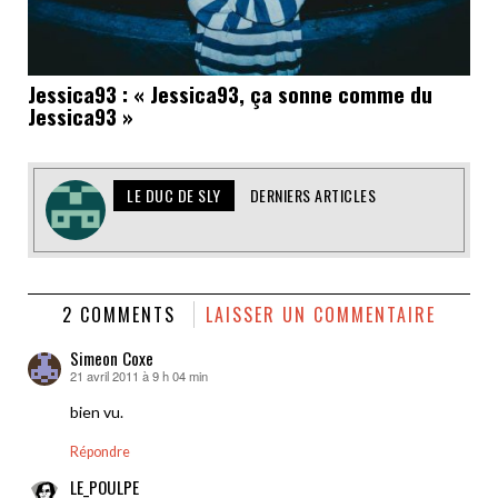
Jessica93 : « Jessica93, ça sonne comme du
Jessica93 »
LE DUC DE SLY
DERNIERS ARTICLES
2 COMMENTS
LAISSER UN COMMENTAIRE
Simeon Coxe
21 avril 2011 à 9 h 04 min
dit :
bien vu.
Répondre
LE_POULPE