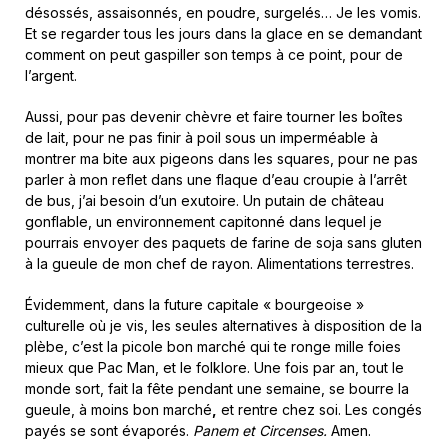
désossés, assaisonnés, en poudre, surgelés… Je les vomis.
Et se regarder tous les jours dans la glace en se demandant
comment on peut gaspiller son temps à ce point, pour de
l’argent.
Aussi, pour pas devenir chèvre et faire tourner les boîtes
de lait, pour ne pas finir à poil sous un imperméable à
montrer ma bite aux pigeons dans les squares, pour ne pas
parler à mon reflet dans une flaque d’eau croupie à l’arrêt
de bus, j’ai besoin d’un exutoire. Un putain de château
gonflable, un environnement capitonné dans lequel je
pourrais envoyer des paquets de farine de soja sans gluten
à la gueule de mon chef de rayon. Alimentations terrestres.
Évidemment, dans la future capitale « bourgeoise »
culturelle où je vis, les seules alternatives à disposition de la
plèbe, c’est la picole bon marché qui te ronge mille foies
mieux que Pac Man, et le folklore. Une fois par an, tout le
monde sort, fait la fête pendant une semaine, se bourre la
gueule, à moins bon marché
,
et rentre chez soi. Les congés
payés se sont évaporés.
Panem et Circenses.
Amen.