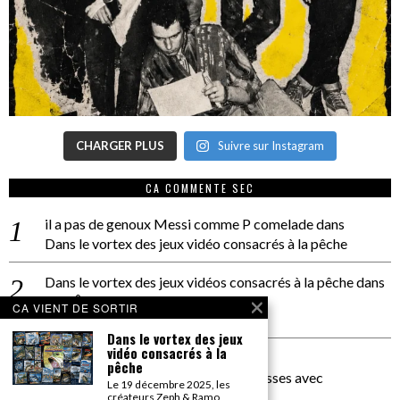
CHARGER PLUS
Suivre sur Instagram
CA COMMENTE SEC
il a pas de genoux Messi comme P comelade
dans
Dans le vortex des jeux vidéo consacrés à la pêche
Dans le vortex des jeux vidéos consacrés à la pêche
dans
PACÔME THIELLEMENT
CA VIENT DE SORTIR
La séance d’Hip Gnose
Dans le vortex des jeux
vidéo consacrés à la
La Patrie
dans
pêche
On a parlé Dolce Vita et lutte des classes avec
Le 19 décembre 2025, les
Bernardino Femminielli
créateurs Zeph & Ramo