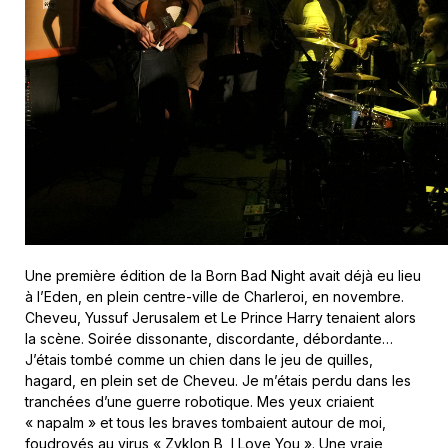
Une première édition de la Born Bad Night avait déjà eu lieu
à l’Eden, en plein centre-ville de Charleroi, en novembre.
Cheveu, Yussuf Jerusalem et Le Prince Harry tenaient alors
la scène. Soirée dissonante, discordante, débordante…
J’étais tombé comme un chien dans le jeu de quilles,
hagard, en plein set de Cheveu. Je m’étais perdu dans les
tranchées d’une guerre robotique. Mes yeux criaient
« napalm » et tous les braves tombaient autour de moi,
foudroyés au virus « Zyklon B, I Love You ». Une vraie