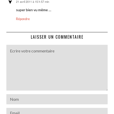
21 avril 2011 à 15 h 57 min
dit :
super bien vu même …
Répondre
LAISSER UN COMMENTAIRE