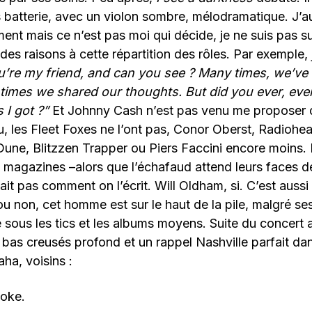
ns batterie, avec un violon sombre, mélodramatique. J’a
ent mais ce n’est pas moi qui décide, je ne suis pas sur
es raisons à cette répartition des rôles. Par exemple, j
ou’re my friend, and can you see ? Many times, we’ve
 times we shared our thoughts. But did you ever, ever
 I got ?”
Et Johnny Cash n’est pas venu me proposer d
 les Fleet Foxes ne l’ont pas, Conor Oberst, Radiohea
une, Blitzzen Trapper ou Piers Faccini encore moin
e magazines –alors que l’échafaud attend leurs faces 
ait pas comment on l’écrit. Will Oldham, si. C’est aussi
 ou non, cet homme est sur le haut de la pile, malgré se
e sous les tics et les albums moyens. Suite du concert
 bas creusés profond et un rappel Nashville parfait da
ha, voisins :
poke.