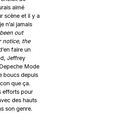
urais aimé
 scène et il y a
e n’ai jamais
 been out
 notice, the
’en faire un
d, Jeffrey
s. Depeche Mode
de boucs depuis
 con que ça.
s efforts pour
 avec des hauts
ns son genre.