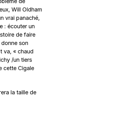
problème de
deux, Will Oldham
un vrai panaché,
e : écouter un
stoire de faire
il donne son
ut va, « chaud
ichy /un tiers
e cette Cigale
ra la taille de