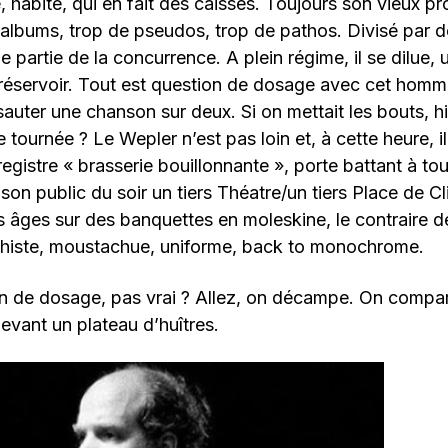
te, habité, qui en fait des caisses. Toujours son vieux 
d’albums, trop de pseudos, trop de pathos. Divisé par 
 partie de la concurrence. A plein régime, il se dilue, 
 réservoir. Tout est question de dosage avec cet homm
sauter une chanson sur deux. Si on mettait les bouts, hi
e tournée ? Le Wepler n’est pas loin et, à cette heure, 
registre « brasserie bouillonnante », porte battant à to
son public du soir un tiers Théatre/un tiers Place de Cl
es âges sur des banquettes en moleskine, le contraire d
aphiste, moustachue, uniforme, back to monochrome.
n de dosage, pas vrai ? Allez, on décampe. On compare
devant un plateau d’huîtres.