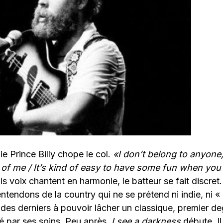
ie Prince Billy chope le col.
«
I don’t belong
to
any
one
of
me
/ It’s kind
of
easy
to
have
so
me
fun
when you 
ois voix chantent en harmonie, le batteur se fait discret
endons de la country qui ne se prétend ni indie, ni « a
des derniers à pouvoir lâcher un classique, premier deg
é par ses soins. Peu après,
I see a darkness
débute. Il