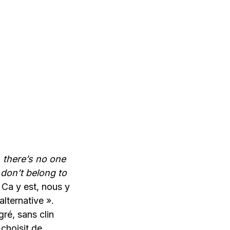
,
there’s
no
one
don’t belong
to
. Ca y est, nous y
lternative ».
ré, sans clin
 choisit de