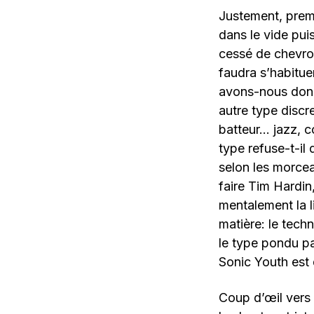
Justement, premi
dans le vide pui
cessé de chevrote
faudra s’habitue
avons-nous donc
autre type discre
batteur… jazz, c
type refuse-t-il
selon les morcea
faire Tim Hardin
mentalement la li
matière: le tech
le type pondu pa
Sonic Youth est 
Coup d’œil vers 