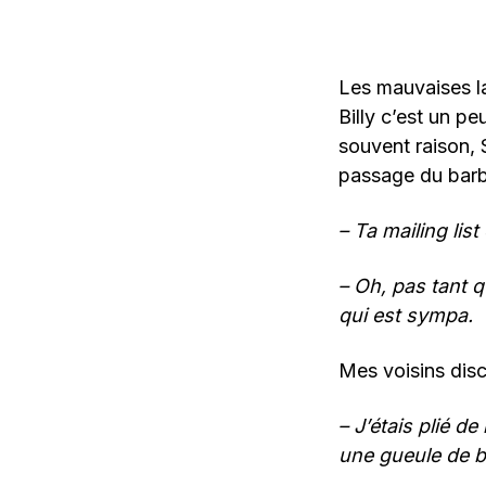
Les mauvaises l
Billy c’est un p
souvent raison, 
passage du barb
– Ta mailing li
– Oh, pas tant q
qui est sympa.
Mes voisins discu
– J’étais plié d
une gueule de b