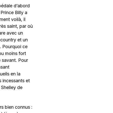
 pédale d’abord
Prince Billy a
ent voilà, il
ès saint, par où
are avec un
» country et un
e. Pourquoi ce
ou moins fort
e savant. Pour
ssant
ueils en la
s incessants et
 Shelley de
rs bien connus :