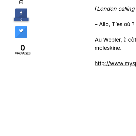
(
London calling
0
– Allo, T’es où ?
Au Wepler, à côt
0
moleskine
.
PARTAGES
http://www.mysp