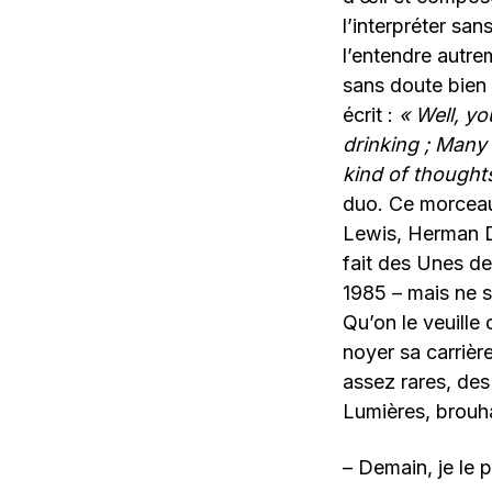
l’interpréter sa
l’entendre autrem
sans doute bien d
écrit :
« Well, y
drinking ; Many
kind of thoughts
duo. Ce morceau,
Lewis, Herman D
fait des Unes d
1985 – mais ne s
Qu’on le veuille
noyer sa carrièr
assez rares, des
Lumières, brouha
– Demain, je le 