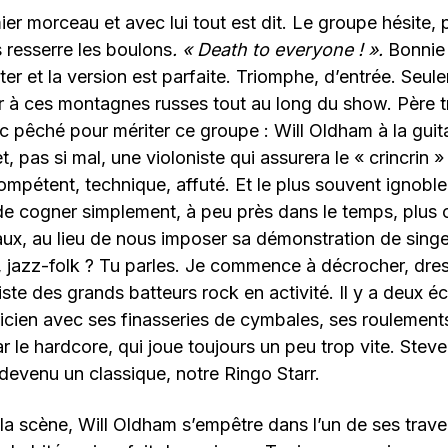
er morceau et avec lui tout est dit. Le groupe hésite,
s resserre les boulons
. « Death to everyone ! ».
Bonnie 
r et la version est parfaite. Triomphe, d’entrée. Seulem
r à ces montagnes russes tout au long du show. Père tr
 pêché pour mériter ce groupe : Will Oldham à la guit
t, pas si mal, une violoniste qui assurera le « crincrin 
ompétent, technique, affuté. Et le plus souvent ignobl
 de cogner simplement, à peu près dans le temps, plus 
ux, au lieu de nous imposer sa démonstration de sing
, jazz-folk ? Tu parles. Je commence à décrocher, dre
ste des grands batteurs rock en activité. Il y a deux éc
nicien avec ses finasseries de cymbales, ses roulement
r le hardcore, qui joue toujours un peu trop vite. Steve
devenu un classique, notre Ringo Starr.
la scène, Will Oldham s’empêtre dans l’un de ses trave