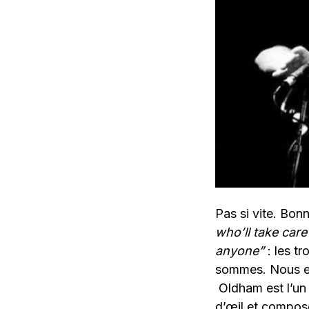
Pas si vite. Bonn
who’ll take
care
any
one
”
: les tr
sommes. Nous ent
Oldham est l’un 
d’œil et compos