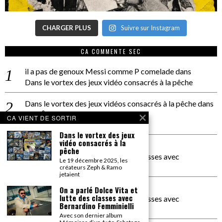
CHARGER PLUS
Suivre sur Instagram
CA COMMENTE SEC
il a pas de genoux Messi comme P comelade
dans
Dans le vortex des jeux vidéo consacrés à la pêche
Dans le vortex des jeux vidéos consacrés à la pêche
dans
PACÔME THIELLEMENT
CA VIENT DE SORTIR
La séance d’Hip Gnose
Dans le vortex des jeux
vidéo consacrés à la
La Patrie
dans
pêche
On a parlé Dolce Vita et lutte des classes avec
Le 19 décembre 2025, les
Bernardino Femminielli
créateurs Zeph & Ramo
jetaient
carte noire negra à l'o tiede
dans
On a parlé Dolce Vita et
lutte des classes avec
On a parlé Dolce Vita et lutte des classes avec
Bernardino Femminielli
Bernardino Femminielli
Avec son dernier album