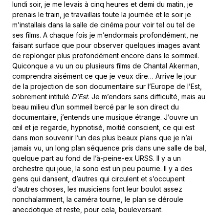
lundi soir, je me levais à cinq heures et demi du matin, je
prenais le train, je travaillais toute la journée et le soir je
m’installais dans la salle de cinéma pour voir tel ou tel de
ses films. A chaque fois je m’endormais profondément, ne
faisant surface que pour observer quelques images avant
de replonger plus profondément encore dans le sommeil.
Quiconque a vu un ou plusieurs films de Chantal Akerman,
comprendra aisément ce que je veux dire… Arrive le jour
de la projection de son documentaire sur l’Europe de l’Est,
sobrement intitulé
D’Est
. Je m’endors sans difficulté, mais au
beau milieu d’un sommeil bercé par le son direct du
documentaire, j’entends une musique étrange. J’ouvre un
œil et je regarde, hypnotisé, moitié conscient, ce qui est
dans mon souvenir l’un des plus beaux plans que je n’ai
jamais vu, un long plan séquence pris dans une salle de bal,
quelque part au fond de l’à-peine-ex URSS. Il y a un
orchestre qui joue, la sono est un peu pourrie. Il y a des
gens qui dansent, d’autres qui circulent et s’occupent
d’autres choses, les musiciens font leur boulot assez
nonchalamment, la caméra tourne, le plan se déroule
anecdotique et reste, pour cela, bouleversant.