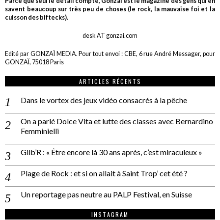
Parce que seul le détail compte, Gonzaï est le magazine des gens qui en
savent beaucoup sur très peu de choses (le rock, la mauvaise foi et la
cuisson des biftecks).
desk AT gonzai.com
Edité par GONZAÏ MEDIA. Pour tout envoi : CBE, 6 rue André Messager, pour
GONZAÏ, 75018 Paris
ARTICLES RÉCENTS
Dans le vortex des jeux vidéo consacrés à la pêche
On a parlé Dolce Vita et lutte des classes avec Bernardino
Femminielli
Gilb’R : « Être encore là 30 ans après, c’est miraculeux »
Plage de Rock : et si on allait à Saint Trop’ cet été ?
Un reportage pas neutre au PALP Festival, en Suisse
INSTAGRAM