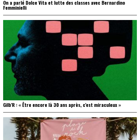
On a parlé Dolce Vita et lutte des classes avec Bernardino
Femminielli
Gilb’R : « Être encore là 30 ans après, c’est miraculeux »