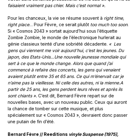
faisaient vraiment pas chier. Mais c’est normal ».
Pour les chanceux, la vie se résume souvent à
right time,
right place
… Pour Fèvre, ce serait plutôt
too much too soon
.
Si « Cosmos 2043 » sortait aujourd’hui sous l’étiquette
Zombie Zombie, le monde de l’électronique hurlerait au
génie classieux teinté d’une sobriété décadente.
« Les
gens qui viennent me voir aujourd’hui, c’est les jeunes. Du
japon, des Etats-Unis…Une nouvelle jeunesse mondiale qui
sert à ce que le monde change. Alors que quand j’ai
commencé à refaire des concerts, les gens qui venaient
avaient plutôt entre 35 et 65 ans. Ce qui m’énervait car je
n’aime pas la vieillesse. Ni celle des autres, ni la mienne.A
partir de 25 ans, les gens perdent leurs rêves et après ils
sont chiants ».
C’est dit, Bernard Fèvre repart sur de
nouvelles bases, avec un nouveau public. Ceux qui auront
la chance de tomber sur cette musique, et plus
spécialement sur « Cosmos 2043 », devraient donc passer
une putain de fin d’été.
Bernard Fèvre // Reeditions
vinyle Suspense (1975),