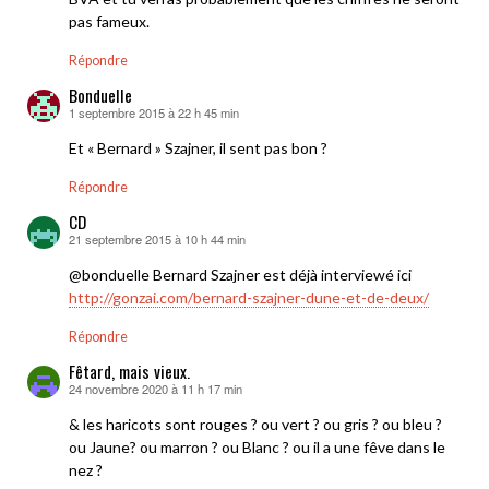
pas fameux.
Répondre
Bonduelle
1 septembre 2015 à 22 h 45 min
dit :
Et « Bernard » Szajner, il sent pas bon ?
Répondre
CD
21 septembre 2015 à 10 h 44 min
dit :
@bonduelle Bernard Szajner est déjà interviewé ici
http://gonzai.com/bernard-szajner-dune-et-de-deux/
Répondre
Fêtard, mais vieux.
24 novembre 2020 à 11 h 17 min
dit :
& les haricots sont rouges ? ou vert ? ou gris ? ou bleu ?
ou Jaune? ou marron ? ou Blanc ? ou il a une fêve dans le
nez ?