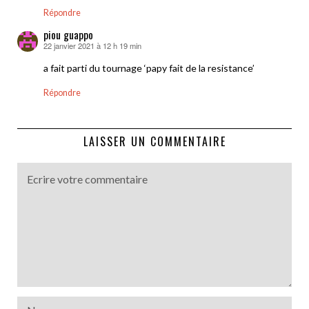
Répondre
piou guappo
22 janvier 2021 à 12 h 19 min
dit :
a fait parti du tournage ‘papy fait de la resistance’
Répondre
LAISSER UN COMMENTAIRE