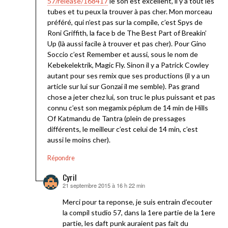
57/release/168417
le son est excellent, il y a tout les
tubes et tu peux la trouver à pas cher. Mon morceau
préféré, qui n’est pas sur la compile, c’est Spys de
Roni Griffith, la face b de The Best Part of Breakin’
Up (là aussi facile à trouver et pas cher). Pour Gino
Soccio c’est Remember et aussi, sous le nom de
Kebekelektrik, Magic Fly. Sinon il y a Patrick Cowley
autant pour ses remix que ses productions (il y a un
article sur lui sur Gonzai il me semble). Pas grand
chose a jeter chez lui, son truc le plus puissant et pas
connu c’est son megamix péplum de 14 min de Hills
Of Katmandu de Tantra (plein de pressages
différents, le meilleur c’est celui de 14 min, c’est
aussi le moins cher).
Répondre
Cyril
21 septembre 2015 à 16 h 22 min
dit :
Merci pour ta reponse, je suis entrain d’ecouter
la compil studio 57, dans la 1ere partie de la 1ere
partie, les daft punk auraient pas fait du