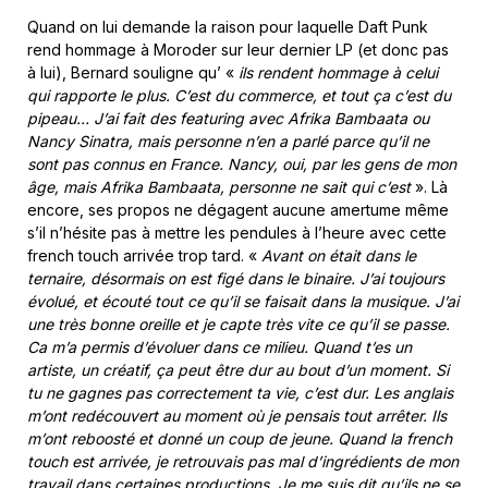
Quand on lui demande la raison pour laquelle Daft Punk
rend hommage à Moroder sur leur dernier LP (et donc pas
à lui), Bernard souligne qu’ «
ils rendent hommage à celui
qui rapporte le plus. C’est du commerce, et tout ça c’est du
pipeau… J’ai fait des featuring avec Afrika Bambaata ou
Nancy Sinatra, mais personne n’en a parlé parce qu’il ne
sont pas connus en France. Nancy, oui, par les gens de mon
âge, mais Afrika Bambaata, personne ne sait qui c’est
». Là
encore, ses propos ne dégagent aucune amertume même
s’il n’hésite pas à mettre les pendules à l’heure avec cette
french touch arrivée trop tard. «
Avant on était dans le
ternaire, désormais on est figé dans le binaire. J’ai toujours
évolué, et écouté tout ce qu’il se faisait dans la musique. J’ai
une très bonne oreille et je capte très vite ce qu’il se passe.
Ca m’a permis d’évoluer dans ce milieu. Quand t’es un
artiste, un créatif, ça peut être dur au bout d’un moment. Si
tu ne gagnes pas correctement ta vie, c’est dur. Les anglais
m’ont redécouvert au moment où je pensais tout arrêter. Ils
m’ont reboosté et donné un coup de jeune. Quand la french
touch est arrivée, je retrouvais pas mal d’ingrédients de mon
travail dans certaines productions. Je me suis dit qu’ils ne se