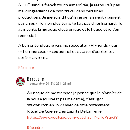
6 – « Quand la french touch est arrivée, je retrouvais pas
mal d’ingrédients de mon travail dans certaines
productions. Je me suis dit qu’ils ne se faisaient vraiment
pas chier. » Toi non plus tu ne te fais pas chier Bernard. Tu
as inventé la musique electronique et le house et je t’en
remercie !
A bon entendeur, je vais me réécouter « H Friends » qui
est un morceau exceptionnel et essayer d’oublier tes
petites aigreurs.
Répondre
Bonduelle
1 septembre 2015 à 23 h 26 min
dit :
Au risque de me tromper, je pense que le pionnier de
la house (qui n’est pas ma came), c’est Igor
Wakhevitch en 1973 avec ce titre notamment :
Rituel De Guerre Des Esprits De La Terre.
https://www.youtube.com/watch?v=lNcTePruv3Y
Répondre