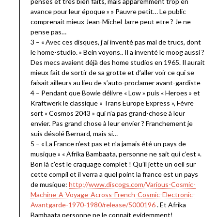
pensés et très bien faits, mais apparemment trop en
avance pour leur époque » » Pauvre petit… Le public
comprenait mieux Jean-Michel Jarre peut etre ? Je ne
pense pas…
3 – « Avec ces disques, j’ai inventé pas mal de trucs, dont
le home-studio. » Bein voyons.. Il a inventé le moog aussi ?
Des mecs avaient déjà des home studios en 1965. Il aurait
mieux fait de sortir de sa grotte et d’aller voir ce qui se
faisait ailleurs au lieu de s’auto-proclamer avant-gardiste
4 – Pendant que Bowie délivre « Low » puis « Heroes » et
Kraftwerk le classique « Trans Europe Express », Fèvre
sort « Cosmos 2043 » qui n’a pas grand-chose à leur
envier. Pas grand chose à leur envier ? Franchement je
suis désolé Bernard, mais si…
5 – « La France n’est pas et n’a jamais été un pays de
musique » « Afrika Bambaata, personne ne sait qui c’est ».
Bon là c’est le craquage complet ! Qu’il jette un oeil sur
cette compil et il verra a quel point la france est un pays
de musique:
http://www.discogs.com/Various-Cosmic-
Machine-A-Voyage-Across-French-Cosmic-Electronic-
Avantgarde-1970-1980/release/5000196
. Et Afrika
Bambaata personne ne le connait evidemment!