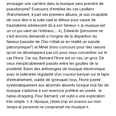
envisager une carrière dans la musique sans prendre de
pseudonyme? Evacuons d’emblée les cas Lavilliers
(franchement, à part ses premiers albums, je suis incapable
de vous dire si la suite vaut le détour pour cause de
traumatisme adolescent dû à son fameux «
la musique est
un cri qui vient de l’intérieur,…
»), Edwards (personne ne
s’est encore demandé si l’origine de la disparition du
fameux bassiste de Chic n’était as en réalité un suicide
patronymique?) et Minet (hors-concours pour des raisons
qu’on ne développera pas ici) pour nous concentrer sur le
cas Fèvre. Car oui, Bernard Fèvre est un cas, un gros. De
ceux inexplicablement passés entre les gouttes de la
postérité. Banni des anthologies de musique électronique
avec la sidérante régularité d’un coureur kenyan sur le tapis
d’entraînement, oublié de (presque) tous, Fèvre pointe
systématiquement aux abonnés absents lorsque tout fan de
musique s’adonne à son exercice préféré en soirée : le
name-dropping. Pour Bernard, cet oubli a une explication
très simple. «
A l’époque, j’étais trop en avance sur mon
temps et personne ne comprenait ma musique
».