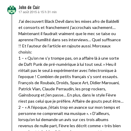
John de Cuir
17 août 2015 à 15 h 31 min
dit :
J’ai decouvert Black Devil dans les mixes afro de Baldelli
et consorts et franchement j’accrochais vachement…
Maintenant il faudrait vraiment que le mec se taise ou
aprenne l’humilité dans ses interviews… Quel suffisance
!! Et l’auteur de l’article en rajoute aussi. Morceaux
choisis:
1 – « Qu’on ne s’y trompe pas, on a affaire là à une sorte
de Daft Punk de pré-numérique à lui tout seul. » Heu il
n’était pas le seul à expérimenter avec l’electronique à
l’epoque ! Combien de petits français s’y sont essayés.
François de Roubaix, Droids, Space Art, Didier Marouani,
Patrick Vian, Claude Perraudin, les prog-rockers,
Gainsbourg et j’en passe… En plus, dans le style Fèvre
n’est pas celui que je préfère. Affaire de gouts peut être…
2 – « A l’époque, j’étais trop en avance sur mon temps et
personne ne comprenait ma musique ». « D’ailleurs,
lorsqu’on lui demande un avis sur ces trois albums
revenus de nulle part, Fèvre les décrit comme « très bien