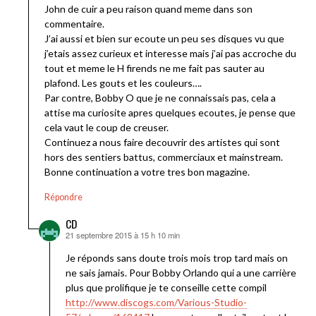
John de cuir a peu raison quand meme dans son
commentaire.
J’ai aussi et bien sur ecoute un peu ses disques vu que
j’etais assez curieux et interesse mais j’ai pas accroche du
tout et meme le H firends ne me fait pas sauter au
plafond. Les gouts et les couleurs….
Par contre, Bobby O que je ne connaissais pas, cela a
attise ma curiosite apres quelques ecoutes, je pense que
cela vaut le coup de creuser.
Continuez a nous faire decouvrir des artistes qui sont
hors des sentiers battus, commerciaux et mainstream.
Bonne continuation a votre tres bon magazine.
Répondre
CD
21 septembre 2015 à 15 h 10 min
dit :
Je réponds sans doute trois mois trop tard mais on
ne sais jamais. Pour Bobby Orlando qui a une carrière
plus que prolifique je te conseille cette compil
http://www.discogs.com/Various-Studio-