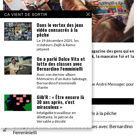
CA VIENT DE SORTIR
Dans le vortex des jeux
vidéo consacrés à la
pêche
Le 19 décembre 2025, les
créateurs Zeph & Ramo
jetaient
Parce que seul le détail compte, Gonzaï est le magazine des gens qui en
savent beaucoup sur très peu de choses (le rock, la mauvaise foi et la
On a parlé Dolce Vita et
cuisson des biftecks).
lutte des classes avec
Bernardino Femminielli
desk AT gonzai.com
Avec son dernier album
Mémoires d’un Auto-Sabotage,
Bernardino Femminielli
Edité par GONZAÏ MEDIA. Pour tout envoi : CBE, 6 rue André Messager, pour
chante
GONZAÏ, 75018 Paris
Gilb’R : « Être encore là
30 ans après, c’est
ARTICLES RÉCENTS
miraculeux »
Dans le vortex des jeux vidéo consacrés à la pêche
Infatigable travailleur en
dilettante, le patron de
Versatile a décidé
On a parlé Dolce Vita et lutte des classes avec Bernardino
Femminielli