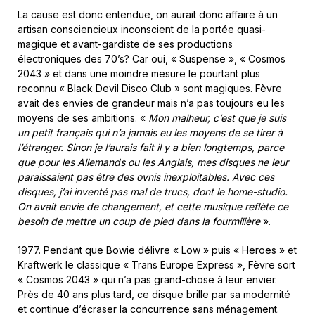
La cause est donc entendue, on aurait donc affaire à un
artisan consciencieux inconscient de la portée quasi-
magique et avant-gardiste de ses productions
électroniques des 70’s? Car oui, « Suspense », « Cosmos
2043 » et dans une moindre mesure le pourtant plus
reconnu « Black Devil Disco Club » sont magiques. Fèvre
avait des envies de grandeur mais n’a pas toujours eu les
moyens de ses ambitions. «
Mon malheur, c’est que je suis
un petit français qui n’a jamais eu les moyens de se tirer à
l’étranger. Sinon je l’aurais fait il y a bien longtemps, parce
que pour les Allemands ou les Anglais, mes disques ne leur
paraissaient pas être des ovnis inexploitables. Avec ces
disques, j’ai inventé pas mal de trucs, dont le home-studio.
On avait envie de changement, et cette musique reflète ce
besoin de mettre un coup de pied dans la fourmilière
».
1977. Pendant que Bowie délivre « Low » puis « Heroes » et
Kraftwerk le classique « Trans Europe Express », Fèvre sort
« Cosmos 2043 » qui n’a pas grand-chose à leur envier.
Près de 40 ans plus tard, ce disque brille par sa modernité
et continue d’écraser la concurrence sans ménagement.