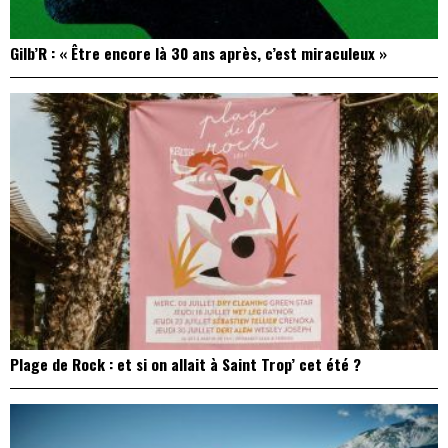
Gilb’R : « Être encore là 30 ans après, c’est miraculeux »
Plage de Rock : et si on allait à Saint Trop’ cet été ?