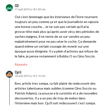
CD
17 août 2015 à 18 h 29 min
dit :
Oui c’est dommage que les interviews de Fèvre tournent
toujours un peu comme ça et que le journaliste en rajoute
une bonne couche… Je ne suis pas certain qu’il ai la
grosse tête mais plus qu’après avoir vécu des périodes de
vaches maigres, il ne tente de se sur-vendre un peu
maladroitement pour ne pas rater le coche. Ça demande
quand même un certain courage de revenir sur une
époque aussi éloignée. Il y a plein d’artistes qui refuse de
le faire, je pense notamment à Bobby O ou Gino Soccio.
Répondre
Cyril
18 août 2015 à 10 h 10 min
dit :
Bon, article tres sympa, ca fait plaisir de redecouvrir des
artistes talentueux mais oublies (comme Gino Soccio ou
Patrick Adams), ca pousse a la curoisite et a de nouvelles
decouvertes. Il y a un peu de trop de melon dans
l’interview mais bon. Qu’il soit redecouvert c’est sympa.