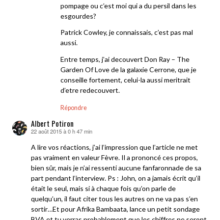
pompage ou c’est moi qui a du persil dans les
esgourdes?
Patrick Cowley, je connaissais, c’est pas mal
aussi.
Entre temps, j’ai decouvert Don Ray – The
Garden Of Love de la galaxie Cerrone, que je
conseille fortement, celui-la aussi meritrait
d’etre redecouvert.
Répondre
Albert Potiron
22 août 2015 à 0 h 47 min
dit :
A lire vos réactions, j’ai l’impression que l’article ne met
pas vraiment en valeur Fèvre. Il a prononcé ces propos,
bien sûr, mais je n’ai ressenti aucune fanfaronnade de sa
part pendant l’interview. Ps : John, on a jamais écrit qu’il
était le seul, mais si à chaque fois qu’on parle de
quelqu’un, il faut citer tous les autres on ne va pas s’en
sortir…Et pour Afrika Bambaata, lance un petit sondage
BVA et tu verras probablement que les chiffres ne seront