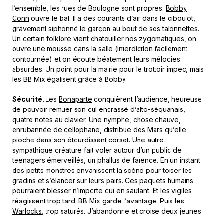
l’ensemble, les rues de Boulogne sont propres.
Bobby
Conn
ouvre le bal. Il a des courants d’air dans le ciboulot,
gravement siphonné le garçon au bout de ses talonnettes.
Un certain folklore vient chatouiller nos zygomatiques, on
ouvre une mousse dans la salle (interdiction facilement
contournée) et on écoute béatement leurs mélodies
absurdes. Un point pour la mairie pour le trottoir impec, mais
les BB Mix égalisent grâce à Bobby.
Sécurité.
Les
Bonaparte
conquièrent l’audience, heureuse
de pouvoir remuer son cul encrassé d’alto-séquanais,
quatre notes au clavier. Une nymphe, chose chauve,
enrubannée de cellophane, distribue des Mars qu’elle
pioche dans son étourdissant corset. Une autre
sympathique créature fait voler autour d’un public de
teenagers émerveillés, un phallus de faïence. En un instant,
des petits monstres envahissent la scène pour toiser les
gradins et s’élancer sur leurs pairs. Ces paquets humains
pourraient blesser n’importe qui en sautant. Et les vigiles
réagissent trop tard. BB Mix garde l’avantage. Puis les
Warlocks
, trop saturés. J’abandonne et croise deux jeunes