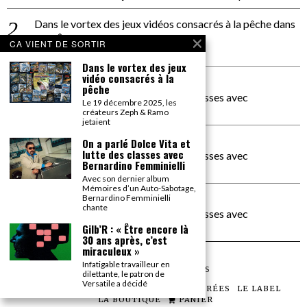
Dans le vortex des jeux vidéos consacrés à la pêche
dans
PACÔME THIELLEMENT
CA VIENT DE SORTIR
La séance d’Hip Gnose
Dans le vortex des jeux
vidéo consacrés à la
La Patrie
dans
pêche
On a parlé Dolce Vita et lutte des classes avec
Le 19 décembre 2025, les
Bernardino Femminielli
créateurs Zeph & Ramo
jetaient
carte noire negra à l'o tiede
dans
On a parlé Dolce Vita et
lutte des classes avec
On a parlé Dolce Vita et lutte des classes avec
Bernardino Femminielli
Bernardino Femminielli
Avec son dernier album
Mémoires d’un Auto-Sabotage,
moise et son mascaré
dans
Bernardino Femminielli
chante
On a parlé Dolce Vita et lutte des classes avec
Bernardino Femminielli
Gilb’R : « Être encore là
30 ans après, c’est
miraculeux »
Infatigable travailleur en
©
2026
TOUS DROITS RÉSERVÉS
dilettante, le patron de
Versatile a décidé
LES ARTICLES
LE MAGAZINE
LES SOIRÉES
LE LABEL
LA BOUTIQUE
PANIER