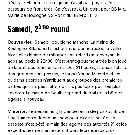
déçus : « Heureusement qu’on n’avait pas payé. » Des
passeurs de frontières. Ca c’est rock. Un point pour BB Mix.
Mairie de Boulogne VS Rock du BB Mix : 1 / 2
ème
Samedi, 2
round
Couvre-feu.
Samedi, deuxième manche. La mairie de
Boulogne-Billancourt s’est pris une bonne raclée la veille.
Alors elle décide de rattraper son retard en renvoyant les
ados au dodo à 22h30. C’est stratégiquement très bien joué
de la part des fonctionnaires. Dès 21 heures, la quasi-totalité
des groupes sont passés, je loupe
Young Michelin
et les
quidams abordés n’attribuent aux groupes des premières
parties qu’un « pas mal », ou un « pas top » pour les plus
sévères. La mairie de Boulbi reprend du poil de la bête et
égalise à nouveau.
Minorité.
Heureusement, la bande féministe post-punk de
The Raincoats
donne un show pour clore la soirée. La
bassiste s’est pété la main (les agents des autorités ?) et les
excentriques ne manifesteront pour leurs idéaux pro-