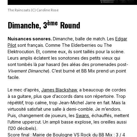
The Raincoats (C) Caroline Rose
ème
Dimanche, 3
Round
Nuisances sonores.
Dimanche, balle de match. Les
Edgar
Pilot
sont français. Comme The Elderberries ou The
Elektrocution. Et, comme eux, ils sont taillés pour la scène.
Leurs amplis éclatent les sonotones des petits vieux qui
sont tombés là par hasard (les aléas des promenades post-
Vivement Dimanche
). C’est burné et BB Mix prend un point
facile.
Le mec d’après,
James Blackshaw
, a beaucoup de cordes
à sa guitare, plus que d’accords dans son répertoire. Trop
répétitif, trop calme, trop Jean-Michel Jarre en fait. Mais la
virtuosité satisfait une salle à demi-comble. Je m’endors.
Puis, changement de joueurs, les
Swans
, échauffés, mettent
l’ultime uppercut. Un ampli basse explose, les oreilles aussi
(120 décibels).
Score final : Mairie de Boulogne VS Rock du BB Mix : 3 / 4