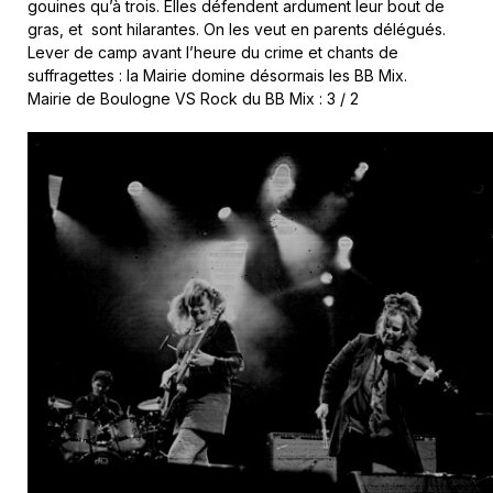
gouines qu’à trois. Elles défendent ardument leur bout de
gras, et sont hilarantes. On les veut en parents délégués.
Lever de camp avant l’heure du crime et chants de
suffragettes : la Mairie domine désormais les BB Mix.
Mairie de Boulogne VS Rock du BB Mix : 3 / 2