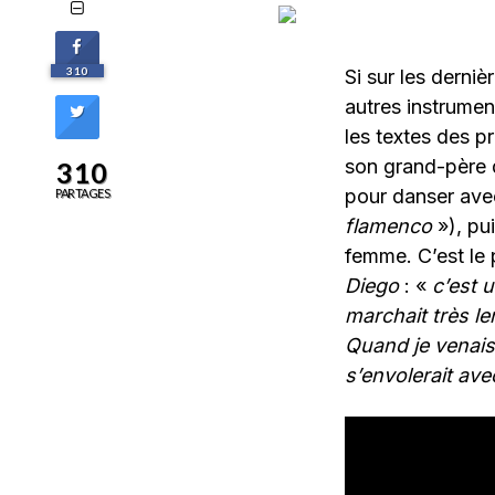
310
Si sur les derni
autres instrumen
les textes des 
son grand-père d
310
pour danser ave
PARTAGES
flamenco
»), pu
femme. C’est le 
Diego
: «
c’est u
marchait très le
Quand je venais l
s’envolerait av