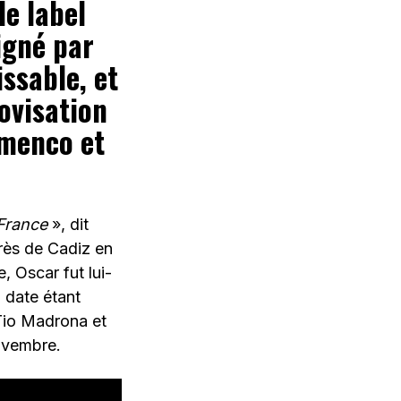
 le label
igné par
ssable, et
ovisation
amenco et
 France
», dit
près de Cadiz en
, Oscar fut lui-
 date étant
 Tio Madrona et
novembre.