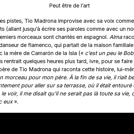
ères pistes, Tio Madrona improvise avec sa voix comm
ts (allant jusqu’à écrire ses paroles comme avec un n
premiers morceaux sont chantés en espagnol.
Alma
racon
anseur de flamenco, qui partait de la maison familiale
c la mère de Camarón de la Isla («
c’est un peu le Bo
is rentrait quelques heures plus tard, ivre, pour se faire
père de Tio Madrona qui raconta cette histoire, lui-mê
n morceau pour mon père. À la fin de sa vie, il riait
ntement pour aller sur sa terrasse, où il était entouré
e voir, il me disait qu’il ne serait pas là toute sa vie, q
ec eux
».