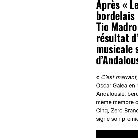
Après « L
bordelais 
Tio Madro
résultat d
musicale s
d’Andalous
«
C’est marrant,
Oscar Galea en r
Andalousie, berc
même membre de 
Cinq, Zero Bran
signe son premie