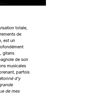
isation totale,
trements de
, est un
 profondément
, gitans
spagnole de son
ions musicales
prenant, parfois
 étonné d’y
 grande
que de mes