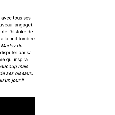
e avec tous ses
ouveau langage),
te l’histoire de
 à la nuit tombée
b Marley du
 disputer par sa
me qui inspira
 beaucoup mais
 de ses oiseaux.
u’un jour il