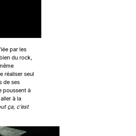
fiée par les
 bien du rock,
e même
 réaliser seul
ès de ses
e poussent à
ller à la
ut ça, c’est