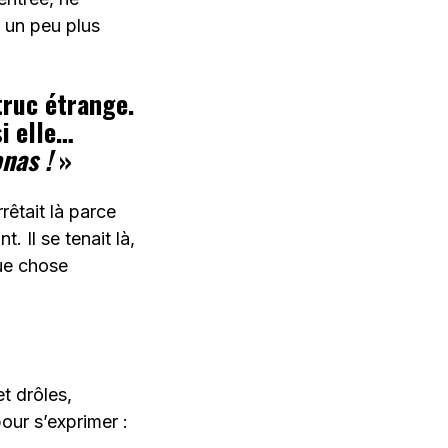
t un peu plus
 truc étrange.
si elle…
onas !
»
rêtait là parce
. Il se tenait là,
que chose
t drôles,
our s’exprimer :