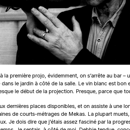
 à la première projo, évidemment, on s’arrête au bar – 
e dans le jardin à côté de la salle. Le vin blanc est bon
resque le début de la projection. Presque, parce que 
x dernières places disponibles, et on assiste à une l
aines de courts-métrages de Mekas. La plupart muets
ux. Je dois dire que j’étais assez fasciné par la progr
du temps. Je sentais, à côté de moi, Debbie tendue, conc