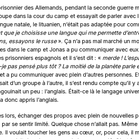
 prisonnier des Allemands, pendant la seconde guerre mon
upe dans la cour du camp et essayait de parler avec le
ngue natale, le lituanien, n’était pas adaptée pour comm
aut que je choisisse une langue qui me permette d’entr
ns, essayons le russe
». Ça n’a pas mal marché un mom
es dans le camp et Jonas a pu communiquer avec eux. M
 prisonniers espagnols et il s’est dit : «
merde ! L’esp
je pas pensé plus tôt ? La moitié de la planète parl
 et a pu communiquer avec plein d’autres personnes. Et 
ait d’un groupe à l’autre, il s’est rendu compte qu’il y
uinait un peu : l’anglais. Était-ce là le langage univers
 a donc appris l’anglais.
dès lors, échanger des propos avec plein de nouvelles p
par se sentir limité. Quelque chose n’allait pas. Même
 Il voulait toucher les gens au cœur, or, pour cela, il 