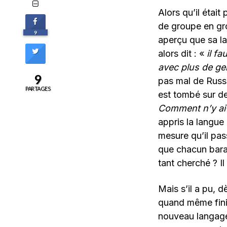
Alors qu’il était
de groupe en gro
9
aperçu que sa la
alors dit : «
il f
avec plus de ge
9
pas mal de Russ
PARTAGES
est tombé sur des
Comment n’y ai-
appris la langue
mesure qu’il pass
que chacun barago
tant cherché ? Il
Mais s’il a pu, 
quand même fini 
nouveau langage.