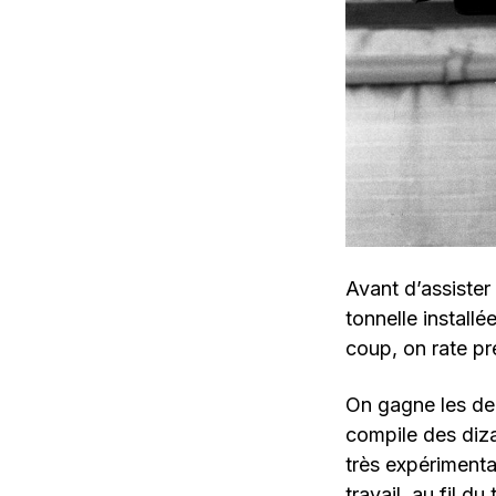
Avant d’assister
tonnelle installé
coup, on rate p
On gagne les deu
compile des diz
très expérimenta
travail, au fil 