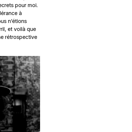
ecrets pour moi.
olérance à
ous n’étions
il, et voilà que
ne rétrospective