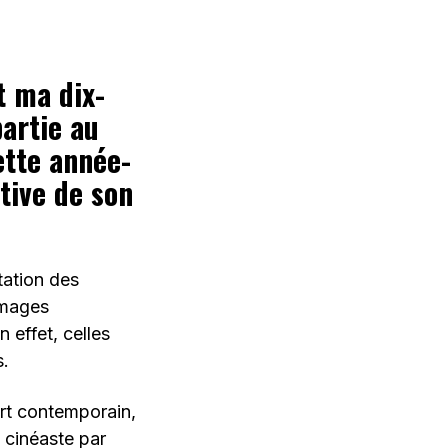
t ma dix-
artie au
ette année-
ctive de son
tation des
images
 effet, celles
s.
art contemporain,
u cinéaste par