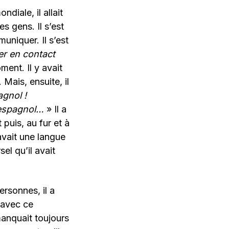
diale, il allait
s gens. Il s’est
uniquer. Il s’est
er en contact
ent. Il y avait
ais, ensuite, il
agnol !
e espagnol…
» Il a
puis, au fur et à
 avait une langue
el qu’il avait
ersonnes, il a
 avec ce
manquait toujours