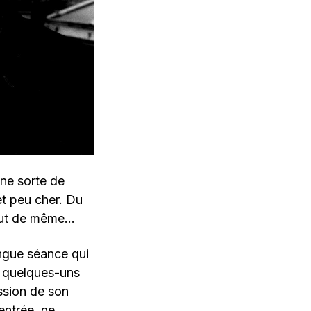
une sorte de
 et peu cher. Du
tout de même…
ongue séance qui
, quelques-uns
ession de son
entrée, ne