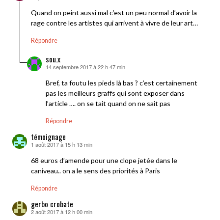
Quand on peint aussi mal c’est un peu normal d’avoir la
rage contre les artistes qui arrivent à vivre de leur art…
Répondre
sou.x
14 septembre 2017 à 22 h 47 min
dit :
Bref, ta foutu les pieds là bas ? c’est certainement
pas les meilleurs graffs qui sont exposer dans
l’article …. on se tait quand on ne sait pas
Répondre
témoignage
1 août 2017 à 15 h 13 min
dit :
68 euros d’amende pour une clope jetée dans le
caniveau.. on a le sens des priorités à Paris
Répondre
gerbo crobate
2 août 2017 à 12 h 00 min
dit :