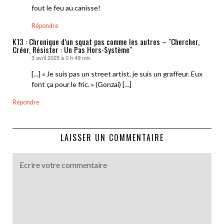
fout le feu au canisse!
Répondre
K13 : Chronique d’un squat pas comme les autres – "Chercher,
Créer, Résister : Un Pas Hors-Système"
3 avril 2025 à 0 h 49 min
dit :
[…] « Je suis pas un street artist, je suis un graffeur. Eux
font ça pour le fric. » (Gonzai) […]
Répondre
LAISSER UN COMMENTAIRE