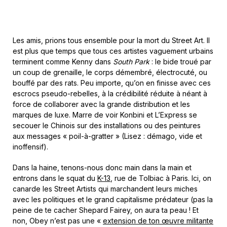
Les amis, prions tous ensemble pour la mort du Street Art. Il
est plus que temps que tous ces artistes vaguement urbains
terminent comme Kenny dans
South Park
: le bide troué par
un coup de grenaille, le corps démembré, électrocuté, ou
bouffé par des rats. Peu importe, qu’on en finisse avec ces
escrocs pseudo-rebelles, à la crédibilité réduite à néant à
force de collaborer avec la grande distribution et les
marques de luxe. Marre de voir Konbini et L’Express se
secouer le Chinois sur des installations ou des peintures
aux messages « poil-à-gratter » (Lisez : démago, vide et
inoffensif).
Dans la haine, tenons-nous donc main dans la main et
entrons dans le squat du
K-13
, rue de Tolbiac à Paris. Ici, on
canarde les Street Artists qui marchandent leurs miches
avec les politiques et le grand capitalisme prédateur (pas la
peine de te cacher Shepard Fairey, on aura ta peau ! Et
non, Obey n’est pas une «
extension de ton œuvre militante