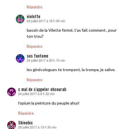
Répondre
violette
24 juillet 2017 à 18 h 39 min
dit :
bassin de la Vilette fermé, t’as fait comment , pour
ton trou?
Répondre
sos fantome
24 juillet 2017 à 20 h 10 min
dit :
les ginécologues te trompent, la trompe, je salive.
Répondre
c mal de s'appeler ehcourab
24 juillet 2017 à 8 h 22 min
dit :
l’opium la peinture du peuple ahuri
Répondre
Shinobic
29 juillet 2017 à 13 h 35 min
dit :