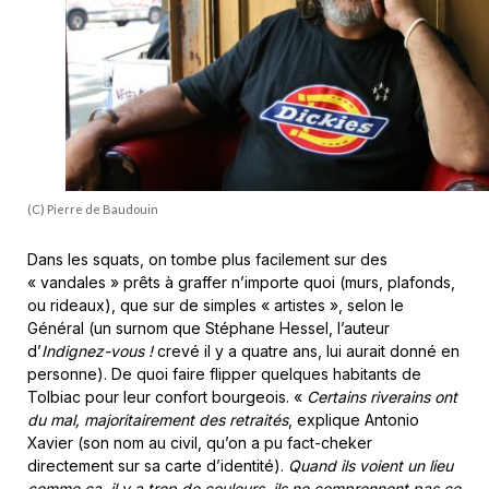
(C) Pierre de Baudouin
Dans les squats, on tombe plus facilement sur des
« vandales » prêts à graffer n’importe quoi (murs, plafonds,
ou rideaux), que sur de simples « artistes », selon le
Général (un surnom que Stéphane Hessel, l’auteur
d’
Indignez-vous !
crevé il y a quatre ans, lui aurait donné en
personne). De quoi faire flipper quelques habitants de
Tolbiac pour leur confort bourgeois. «
Certains riverains ont
du mal, majoritairement des retraités
, explique Antonio
Xavier (son nom au civil, qu’on a pu fact-cheker
directement sur sa carte d’identité).
Quand ils voient un lieu
comme ça, il y a trop de couleurs, ils ne comprennent pas ce