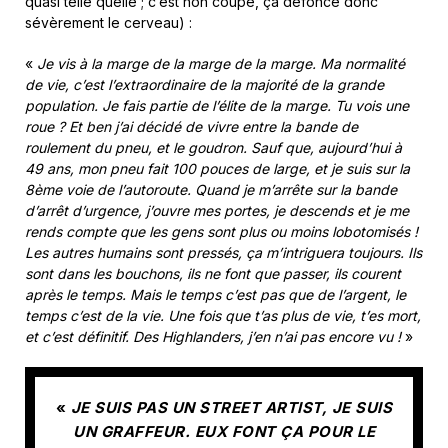
quasi telle quelle ; c’est non coupé, ça défonce donc
sévèrement le cerveau) :
«
Je vis à la marge de la marge de la marge. Ma normalité
de vie, c’est l’extraordinaire de la majorité de la grande
population. Je fais partie de l’élite de la marge. Tu vois une
roue ? Et ben j’ai décidé de vivre entre la bande de
roulement du pneu, et le goudron. Sauf que, aujourd’hui à
49 ans, mon pneu fait 100 pouces de large, et je suis sur la
8ème voie de l’autoroute. Quand je m’arrête sur la bande
d’arrêt d’urgence, j’ouvre mes portes, je descends et je me
rends compte que les gens sont plus ou moins lobotomisés !
Les autres humains sont pressés, ça m’intriguera toujours. Ils
sont dans les bouchons, ils ne font que passer, ils courent
après le temps. Mais le temps c’est pas que de l’argent, le
temps c’est de la vie. Une fois que t’as plus de vie, t’es mort,
et c’est définitif. Des Highlanders, j’en n’ai pas encore vu !
»
«
JE SUIS PAS UN STREET ARTIST, JE SUIS
UN GRAFFEUR. EUX FONT ÇA POUR LE