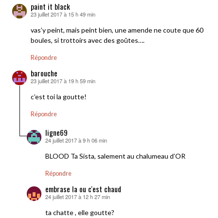
paint it black
23 juillet 2017 à 15 h 49 min
dit :
vas’y peint, mais peint bien, une amende ne coute que 60
boules, si trottoirs avec des goûtes….
Répondre
barouche
23 juillet 2017 à 19 h 59 min
dit :
c’est toi la goutte!
Répondre
ligne69
24 juillet 2017 à 9 h 06 min
dit :
BLOOD Ta Sista, salement au chalumeau d’OR
Répondre
embrase la ou c'est chaud
24 juillet 2017 à 12 h 27 min
dit :
ta chatte , elle goutte?