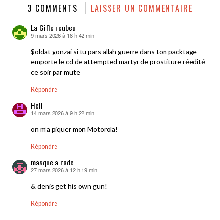
3 COMMENTS
LAISSER UN COMMENTAIRE
La Gifle reubeu
9 mars 2026 à 18 h 42 min
dit :
$oldat gonzai si tu pars allah guerre dans ton packtage
emporte le cd de attempted martyr de prostiture réedité
ce soir par mute
Répondre
Hell
14 mars 2026 à 9 h 22 min
dit :
on m’a piquer mon Motorola!
Répondre
masque a rade
27 mars 2026 à 12 h 19 min
dit :
& denis get his own gun!
Répondre