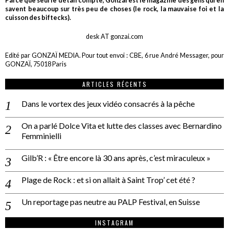
Parce que seul le détail compte, Gonzaï est le magazine des gens qui en
savent beaucoup sur très peu de choses (le rock, la mauvaise foi et la
cuisson des biftecks).
desk AT gonzai.com
Edité par GONZAÏ MEDIA. Pour tout envoi : CBE, 6 rue André Messager, pour
GONZAÏ, 75018 Paris
ARTICLES RÉCENTS
Dans le vortex des jeux vidéo consacrés à la pêche
On a parlé Dolce Vita et lutte des classes avec Bernardino
Femminielli
Gilb’R : « Être encore là 30 ans après, c’est miraculeux »
Plage de Rock : et si on allait à Saint Trop’ cet été ?
Un reportage pas neutre au PALP Festival, en Suisse
INSTAGRAM