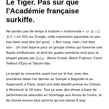
Le Tiger. Pas sûr que
l’Académie française
surkiffe.
Ne perdez pas de temps à traduire «
mottomoda
» («
もっと
» en VO) sur Google, cette expression japonaise un peu
もだ
has been veut dire (en gros) : «
Bon sang, mais c’est bien
sûr
« . Un nom bizarre pour un groupe chelou qui fusionne une
flopée d’influences, et dont les quatre membres sont pour la
plupart passés par
Biche
: Alexis Croisé, Akemi Fujimori, Carol
Teillard d’Eyry et Takumi Iida.
Le projet se concentre avant tout sur le live, avec des
premières dates l’an dernier au Sample à Bagnolet et au
Supersonic à Paris, avant une date bientôt prévue au Chinois
à Montreuil, le 18 mars. Tout ça avec des shows à base de
performances absurdes en hommage aux forces de l’ordre, et
de chorés encore plus syncros qu’une danse K-pop.