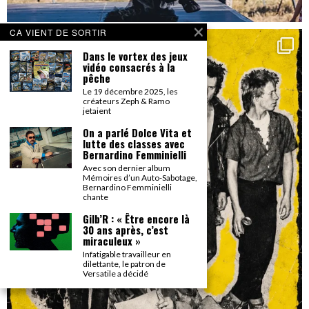
CA VIENT DE SORTIR
Dans le vortex des jeux
vidéo consacrés à la
pêche
Le 19 décembre 2025, les
créateurs Zeph & Ramo
jetaient
On a parlé Dolce Vita et
lutte des classes avec
Bernardino Femminielli
Avec son dernier album
Mémoires d’un Auto-Sabotage,
Bernardino Femminielli
chante
Gilb’R : « Être encore là
30 ans après, c’est
miraculeux »
Infatigable travailleur en
dilettante, le patron de
Versatile a décidé