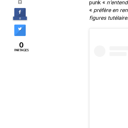
punk «
n’entend 
«
préfère en ren
figures tutélaire
0
0
PARTAGES