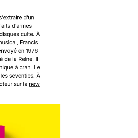
’extraire d’un
faits d’armes
isques culte. À
musical,
Francis
 envoyé en 1976
 de la Reine. Il
nique à cran. Le
les seventies. À
cteur sur la
new