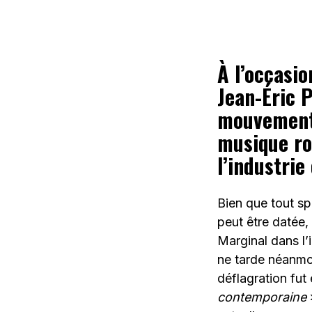
À l’occasi
Jean-Éric 
mouvement q
musique ro
l’industrie 
Bien que tout sp
peut être datée,
Marginal dans l
ne tarde néanmo
déflagration fu
contemporaine