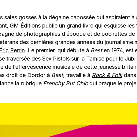
s sales gosses à la dégaine cabossée qui aspiraient à s
ant, GM Éditions publie un grand livre qui esquisse les 
agné de photographies d’époque et de pochettes de d
vétérans des dernières grandes années du journalisme 
ric Perrin
. Le premier, qui débute à
Best
en 1974, est
use traversée des
Sex Pistols
sur la Tamise pour le Jubilé
e de l’effervescence musicale de cette jeunesse britan
as droit de Dordor à
Best
, travaille à
Rock & Folk
dans 
l lance la rubrique
Frenchy But Chic
qui braque le proje