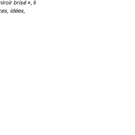
miroir brisé
», il
es, idées,