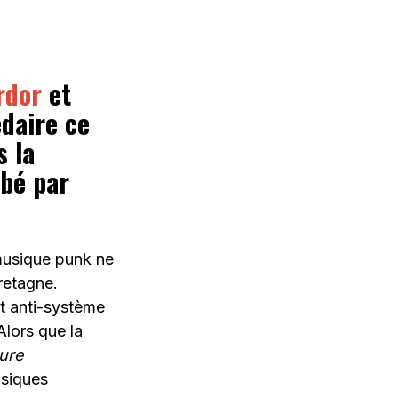
rdor
et
daire ce
s la
rbé par
 musique punk ne
retagne.
t anti-système
lors que la
ture
usiques