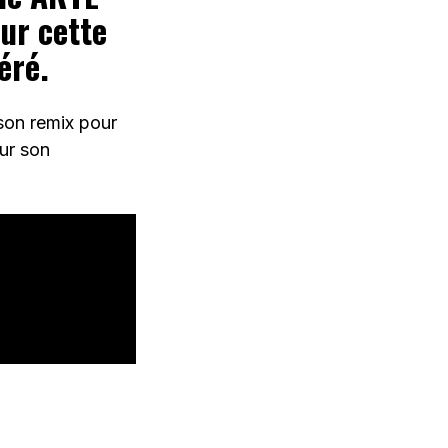
ur cette
éré.
son remix pour
sur son