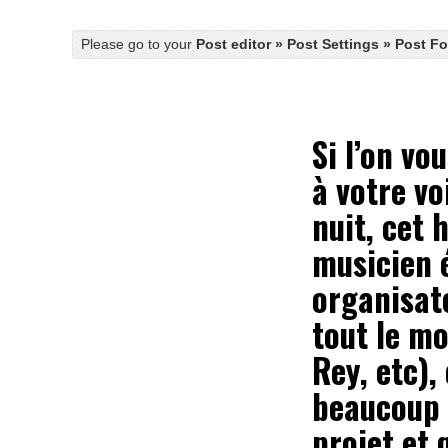
Please go to your
Post editor » Post Settings » Post F
Si l’on vo
à votre vo
nuit, cet 
musicien 
organisate
tout le mo
Rey, etc)
beaucoup 
projet et 