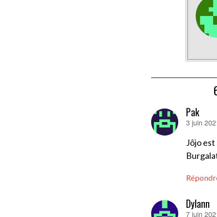
Pak
3 juin 20
dit :
Jôjo est
Burgalat
Répondr
Dylann
7 juin 202
dit :