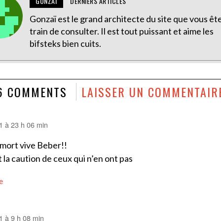
GONZAÏ
DERNIERS ARTICLES
Gonzaï est le grand architecte du site que vous êt
train de consulter. Il est tout puissant et aime les
bifsteks bien cuits.
6 COMMENTS
LAISSER UN COMMENTAIR
21 à 23 h 06 min
 mort vive Beber!!
 la caution de ceux qui n’en ont pas
e
1 à 9 h 08 min