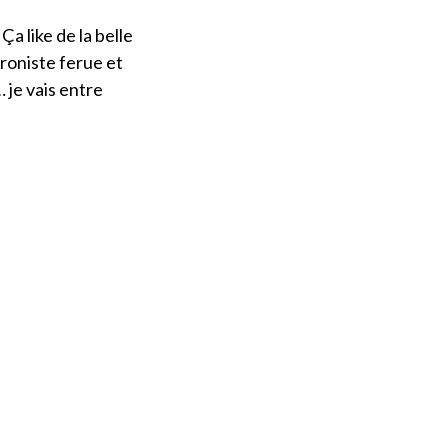
 Ça like de la belle
roniste ferue et
 je vais entre