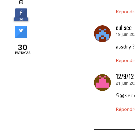
Répondr
30
cul sec
19 juin 2
dit :
30
assdry ?
PARTAGES
Répondr
12/9/12
21 juin 2
dit :
5 @ sec 
Répondr