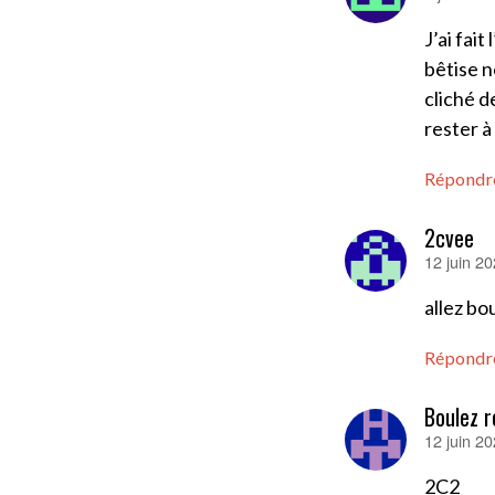
J’ai fait
bêtise 
cliché d
rester à
Répondr
2cvee
12 juin 2
dit :
allez bo
Répondr
Boulez r
12 juin 2
dit :
2C2