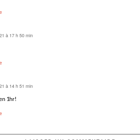
e
021 à 17 h 50 min
e
021 à 14 h 51 min
en 1hr!
e