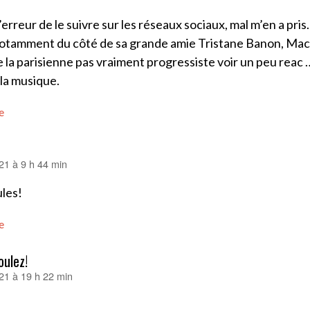
 l’erreur de le suivre sur les réseaux sociaux, mal m’en a pris.
notamment du côté de sa grande amie Tristane Banon, Mac
e la parisienne pas vraiment progressiste voir un peu reac …
 la musique.
e
021 à 9 h 44 min
ules!
e
oulez!
021 à 19 h 22 min