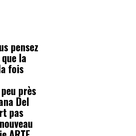
ous pensez
t que la
la fois
 peu près
Lana Del
rt pas
 nouveau
rie ARTE