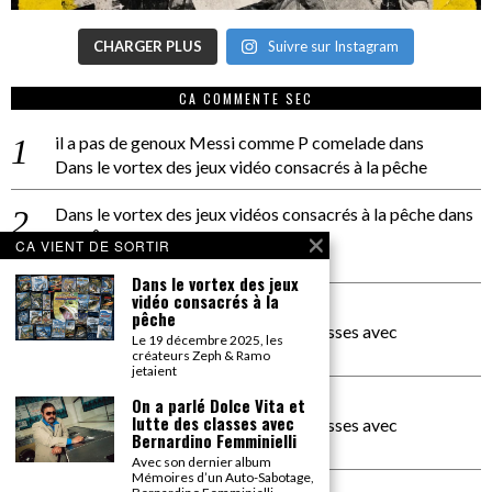
CHARGER PLUS
Suivre sur Instagram
CA COMMENTE SEC
il a pas de genoux Messi comme P comelade
dans
Dans le vortex des jeux vidéo consacrés à la pêche
Dans le vortex des jeux vidéos consacrés à la pêche
dans
PACÔME THIELLEMENT
CA VIENT DE SORTIR
La séance d’Hip Gnose
Dans le vortex des jeux
vidéo consacrés à la
La Patrie
dans
pêche
On a parlé Dolce Vita et lutte des classes avec
Le 19 décembre 2025, les
Bernardino Femminielli
créateurs Zeph & Ramo
jetaient
carte noire negra à l'o tiede
dans
On a parlé Dolce Vita et
lutte des classes avec
On a parlé Dolce Vita et lutte des classes avec
Bernardino Femminielli
Bernardino Femminielli
Avec son dernier album
Mémoires d’un Auto-Sabotage,