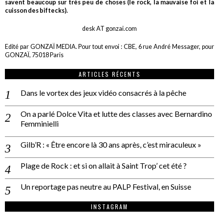
savent beaucoup sur très peu de choses (le rock, la mauvaise foi et la
cuisson des biftecks).
desk AT gonzai.com
Edité par GONZAÏ MEDIA. Pour tout envoi : CBE, 6 rue André Messager, pour
GONZAÏ, 75018 Paris
ARTICLES RÉCENTS
Dans le vortex des jeux vidéo consacrés à la pêche
On a parlé Dolce Vita et lutte des classes avec Bernardino
Femminielli
Gilb’R : « Être encore là 30 ans après, c’est miraculeux »
Plage de Rock : et si on allait à Saint Trop’ cet été ?
Un reportage pas neutre au PALP Festival, en Suisse
INSTAGRAM