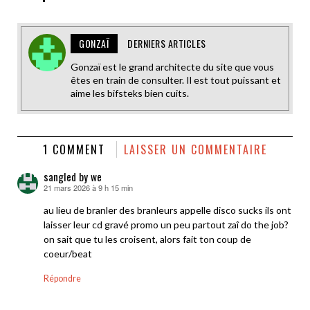
GONZAÏ
DERNIERS ARTICLES
Gonzaï est le grand architecte du site que vous
êtes en train de consulter. Il est tout puissant et
aime les bifsteks bien cuits.
1 COMMENT
LAISSER UN COMMENTAIRE
sangled by we
21 mars 2026 à 9 h 15 min
dit :
au lieu de branler des branleurs appelle disco sucks ils ont
laisser leur cd gravé promo un peu partout zaî do the job?
on sait que tu les croisent, alors fait ton coup de
coeur/beat
Répondre