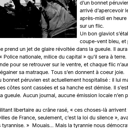
d’un bonnet péruvien
arrivé d’apercevoir 
après-midi en heure 
sur un flic.
Un bon glaviot s’éta
coupe-vent bleu, et p
 prend un jet de glaire révoltée dans la gueule. Il aura
 Police nationale, milice du capital » qu’il sera à terre.
nde pour se retrouver sur le ventre, et chaque flic n’a
égainer sa matraque. Tous s’en donnent à coeur joie.
 bonnet péruvien est actuellement hospitalisé : il lui
es côtes sont cassées et sa hanche est démise. Il s’est
la gueule. Aucun journal, aucune émission locale n’en pa
litant libertaire au crâne rasé, « ces choses-là arrivent 
illes de France, seulement, c’est la loi du silence », ava
 tyrannise. » Mouais… Mais la tyrannie nous démocrat