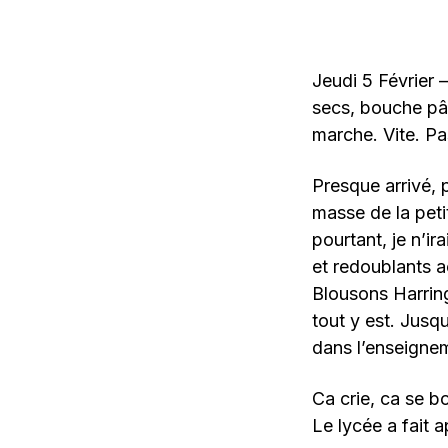
Jeudi 5 Février 
secs, bouche pât
marche. Vite. P
Presque arrivé, 
masse de la peti
pourtant, je n’ir
et redoublants 
Blousons Harring
tout y est. Jusqu
dans l’enseigne
Ca crie, ca se b
Le lycée a fait a