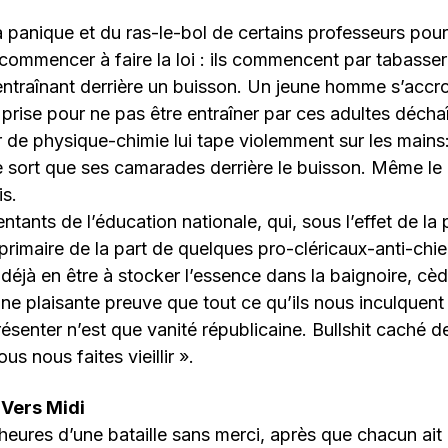
la panique et du ras-le-bol de certains professeurs pour
 commencer à faire la loi : ils commencent par tabasser
 entraînant derrière un buisson. Un jeune homme s’accro
t prise pour ne pas être entraîner par ces adultes décha
 de physique-chimie lui tape violemment sur les mains: 
 sort que ses camarades derrière le buisson. Même le 
is.
ntants de l’éducation nationale, qui, sous l’effet de la 
imaire de la part de quelques pro-cléricaux-anti-chien
éjà en être à stocker l’essence dans la baignoire, cèd
ne plaisante preuve que tout ce qu’ils nous inculquent e
ésenter n’est que vanité républicaine. Bullshit caché de
us nous faites vieillir ».
 Vers Midi
eures d’une bataille sans merci, après que chacun ait