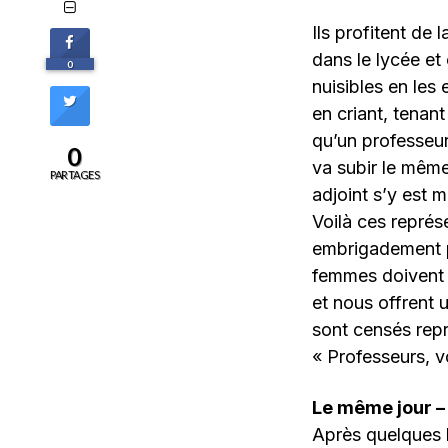
Ils profitent de 
dans le lycée et
0
nuisibles en les
en criant, tenan
qu’un professeur
0
va subir le même
PARTAGES
adjoint s’y est m
Voilà ces représe
embrigadement pr
femmes doivent d
et nous offrent u
sont censés repr
« Professeurs, vo
Le même jour –
Après quelques h