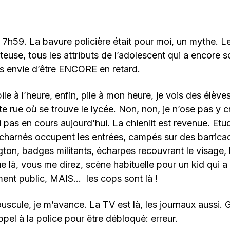
– 7h59. La bavure policière était pour moi, un mythe. L
euse, tous les attributs de l’adolescent qui a encore 
as envie d’être ENCORE en retard.
pile à l’heure, enfin, pile à mon heure, je vois des élè
te rue où se trouve le lycée. Non, non, je n’ose pas y c
ai pas en cours aujourd’hui. La chienlit est revenue. Etu
acharnés occupent les entrées, campés sur des barrica
ton, badges militants, écharpes recouvrant le visage, 
e là, vous me direz, scène habituelle pour un kid qui a f
ment public, MAIS… les cops sont là !
ouscule, je m’avance. La TV est là, les journaux aussi. 
ppel à la police pour être débloqué: erreur.