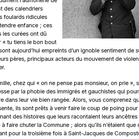
idûment l’aumônerie de
nt des calendriers
 foulards ridicules
 tendre enfance ; ces
 les curées ont dû
 « tu tiens le bon bout
 sont aujourd’hui empreints d’un ignoble sentiment de su
eurs pères, principaux acteurs du mouvement de viole
er.
ille, chez qui « on ne pense pas monsieur, on prie », 
esse par la phobie des immigrés et gauchistes qui pourr
re dans leur vie bien rangée. Alors, vous comprenez 
ente, ils sont prêts à venir faire le coup de poing pour
enant des histoires que leurs racontaient leurs ancêtres
 à faire chuter la Commune ; alors qu’ils n’étaient que 
nt pour la troisième fois à Saint-Jacques de Composte