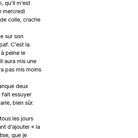
, qu’il m’est
le mercredi
de colle, crache
le sur son
af. C’est la
 à peine le
 Il aura mis une
ura pas mis moins
 manque deux
 fait essuyer
rle, bien sûr.
tous les jours
nt d’ajouter « la
ise, que je