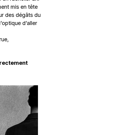
ent mis en tête
eur des dégâts du
’optique d’aller
rue,
irectement