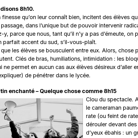
 disons 8h10.
a finesse qu’on leur connaît bien, incitent des élèves qui
e passage, dans l’unique but de pouvoir intervenir rad
z-y, parce que nous, tant qu’il n’y a pas d’émeute, on 
 parfait accent du sud, s’il-vous-plaît.
ilà que les élèves se bousculent entre eux. Alors, chose
tent. Clés de bras, humiliations, intimidation : les blo
 ne permet en aucun cas aux élèves désireux d’aller e
expliquer) de pénétrer dans le lycée.
atin enchanté – Quelque chose comme 8h15
Clou du spectacle. 
le cameraman paumé
rate (ou feint de rat
dérouler devant des
d’yeux ébahis : un g