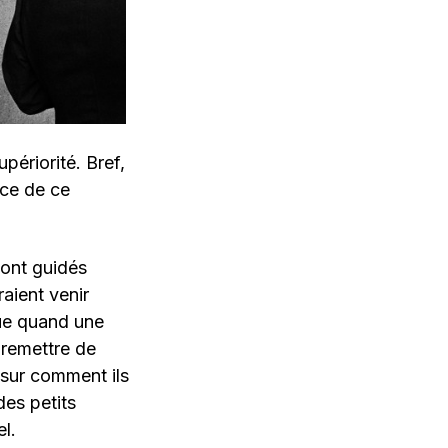
périorité. Bref,
nce de ce
sont guidés
aient venir
que quand une
 remettre de
 sur comment ils
des petits
l.