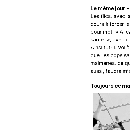
Le même jour –
Les flics, avec l
cours à forcer l
pour mot: « Alle
sauter », avec un
Ainsi fut-il. Vo
due: les cops sau
malmenés, ce qui
aussi, faudra m’
Toujours ce m