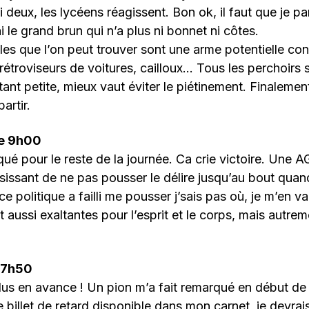
 deux, les lycéens réagissent. Bon ok, il faut que je pa
i le grand brun qui n’a plus ni bonnet ni côtes.
les que l’on peut trouver sont une arme potentielle contr
rétroviseurs de voitures, cailloux… Tous les perchoirs 
tant petite, mieux vaut éviter le piétinement. Finalement
artir.
de 9h00
qué pour le reste de la journée. Ca crie victoire. Une A
oisissant de ne pas pousser le délire jusqu’au bout qu
e politique a failli me pousser j’sais pas où, je m’en v
t aussi exaltantes pour l’esprit et le corps, mais autre
 7h50
lus en avance ! Un pion m’a fait remarqué en début de
e billet de retard disponible dans mon carnet, je devrai