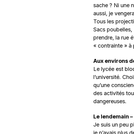
sache ? Ni une ni
aussi, je vengera
Tous les projecti
Sacs poubelles, 
prendre, la rue é
« contrainte » à p
Aux environs 
Le lycée est blo
l’université. Ch
qu’une conscienc
des activités tou
dangereuses.
Le lendemain –
Je suis un peu p
je n’avais plus d