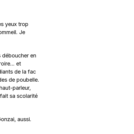
es yeux trop
sommeil. Je
ves déboucher en
roire… et
diants de la fac
des de poubelle.
haut-parleur,
ait sa scolarité
Gonzai, aussi.