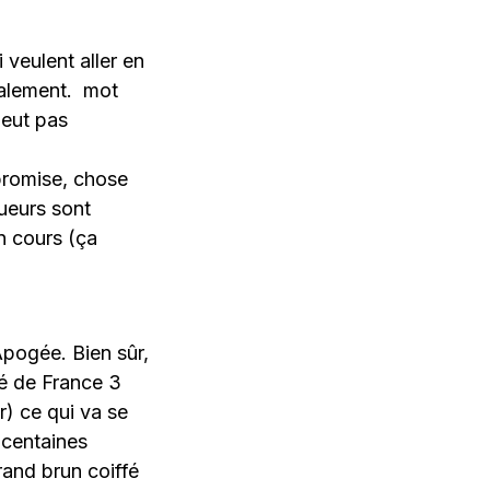
 veulent aller en
icalement. mot
peut pas
 promise, chose
queurs sont
n cours (ça
Apogée. Bien sûr,
 de France 3
er) ce qui va se
 centaines
rand brun coiffé