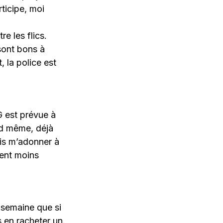
rticipe, moi
e les flics.
sont bons à
, la police est
G est prévue à
and même, déjà
ais m’adonner à
ment moins
 semaine que si
s en racheter un.