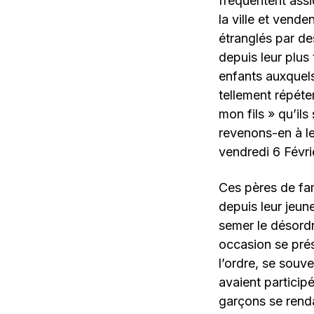
fréquentent ass
la ville et vende
étranglés par des
depuis leur plus
enfants auxquels
tellement répéter
mon fils » qu’ils
revenons-en à l
vendredi 6 Févri
Ces pères de fam
depuis leur jeun
semer le désord
occasion se prés
l’ordre, se souv
avaient participé
garçons se renda