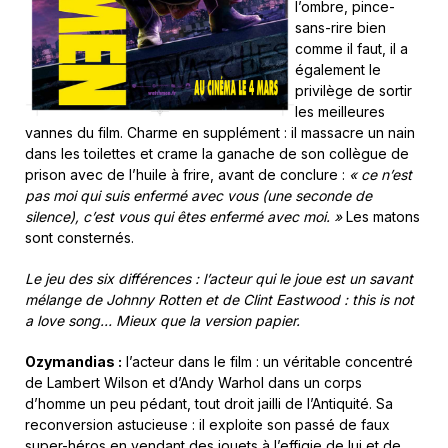
l’ombre, pince-
sans-rire bien
comme il faut, il a
également le
privilège de sortir
les meilleures
vannes du film. Charme en supplément : il massacre un nain
dans les toilettes et crame la ganache de son collègue de
prison avec de l’huile à frire, avant de conclure :
« ce n’est
pas moi qui suis enfermé avec vous (une seconde de
silence), c’est vous qui êtes enfermé avec moi. »
Les matons
sont consternés.
Le jeu des six différences : l’acteur qui le joue est un savant
mélange de Johnny Rotten et de Clint Eastwood : this is not
a love song… Mieux que la version papier.
Ozymandias :
l’acteur dans le film : un véritable concentré
de Lambert Wilson et d’Andy Warhol dans un corps
d’homme un peu pédant, tout droit jailli de l’Antiquité. Sa
reconversion astucieuse : il exploite son passé de faux
super-héros en vendant des jouets à l’effigie de lui et de