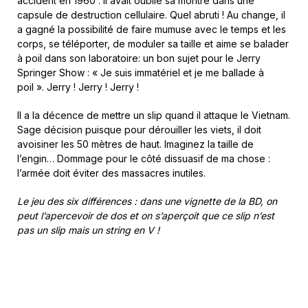
accident en 1960 : il avait oublié sa montre dans une
capsule de destruction cellulaire. Quel abruti ! Au change, il
a gagné la possibilité de faire mumuse avec le temps et les
corps, se téléporter, de moduler sa taille et aime se balader
à poil dans son laboratoire: un bon sujet pour le Jerry
Springer Show : « Je suis immatériel et je me ballade à
poil ». Jerry ! Jerry ! Jerry !
Il a la décence de mettre un slip quand il attaque le Vietnam.
Sage décision puisque pour dérouiller les viets, il doit
avoisiner les 50 mètres de haut. Imaginez la taille de
l’engin… Dommage pour le côté dissuasif de ma chose :
l’armée doit éviter des massacres inutiles.
Le jeu des six différences : dans une vignette de la BD, on
peut l’apercevoir de dos et on s’aperçoit que ce slip n’est
pas un slip mais un string en V !