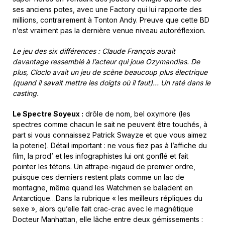
ses anciens potes, avec une Factory qui lui rapporte des
millions, contrairement à Tonton Andy. Preuve que cette BD
n’est vraiment pas la dernière venue niveau autoréflexion.
Le jeu des six différences : Claude François aurait
davantage ressemblé à l’acteur qui joue Ozymandias. De
plus, Cloclo avait un jeu de scène beaucoup plus électrique
(quand il savait mettre les doigts où il faut)… Un raté dans le
casting.
Le Spectre Soyeux :
drôle de nom, bel oxymore (les
spectres comme chacun le sait ne peuvent être touchés, à
part si vous connaissez Patrick Swayze et que vous aimez
la poterie). Détail important : ne vous fiez pas à l’affiche du
film, la prod’ et les infographistes lui ont gonflé et fait
pointer les tétons. Un attrape-nigaud de premier ordre,
puisque ces derniers restent plats comme un lac de
montagne, même quand les Watchmen se baladent en
Antarctique…Dans la rubrique « les meilleurs répliques du
sexe », alors qu’elle fait crac-crac avec le magnétique
Docteur Manhattan, elle lâche entre deux gémissements :