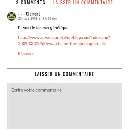
9 COMMENTS
LAISSER UN COMMENTAIRE
- - - Clement
20 mars 2009 à 19 h 56 min
dit :
Et voici le fameux générique…
http://www.au-secours-jai-un-blog.com/index.php?
2009/03/09/536-watchmen-the-opening-credits
Répondre
LAISSER UN COMMENTAIRE