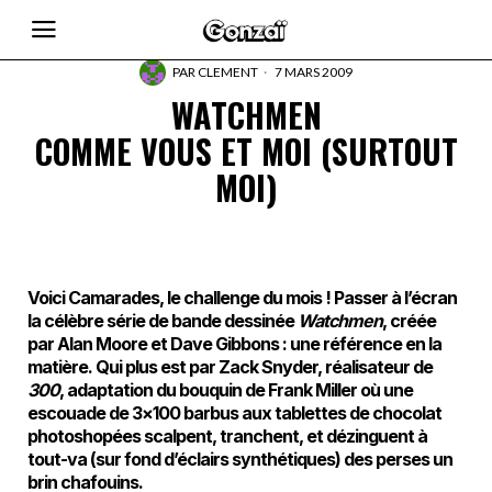
PAR
CLEMENT
7 MARS 2009
WATCHMEN
COMME VOUS ET MOI (SURTOUT
MOI)
Voici Camarades, le challenge du mois ! Passer à l’écran
la célèbre série de bande dessinée
Watchmen
, créée
par Alan Moore et Dave Gibbons : une référence en la
matière. Qui plus est par Zack Snyder, réalisateur de
300
, adaptation du bouquin de Frank Miller où une
escouade de 3×100 barbus aux tablettes de chocolat
photoshopées scalpent, tranchent, et dézinguent à
tout-va (sur fond d’éclairs synthétiques) des perses un
brin chafouins.