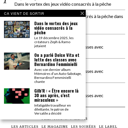
Dans le vortex des jeux vidéo consacrés à la pêche
CA VIENT DE SORTIR
Dans le vortex des jeux vidéos consacrés à la pêche
dans
PACÔME THIELLEMENT
Dans le vortex des jeux
vidéo consacrés à la
La séance d’Hip Gnose
pêche
Le 19 décembre 2025, les
La Patrie
dans
créateurs Zeph & Ramo
jetaient
On a parlé Dolce Vita et lutte des classes avec
Bernardino Femminielli
On a parlé Dolce Vita et
lutte des classes avec
Bernardino Femminielli
carte noire negra à l'o tiede
dans
Avec son dernier album
On a parlé Dolce Vita et lutte des classes avec
Mémoires d’un Auto-Sabotage,
Bernardino Femminielli
Bernardino Femminielli
chante
moise et son mascaré
dans
Gilb’R : « Être encore là
30 ans après, c’est
On a parlé Dolce Vita et lutte des classes avec
miraculeux »
Bernardino Femminielli
Infatigable travailleur en
dilettante, le patron de
Versatile a décidé
©
2026
TOUS DROITS RÉSERVÉS
LES ARTICLES
LE MAGAZINE
LES SOIRÉES
LE LABEL