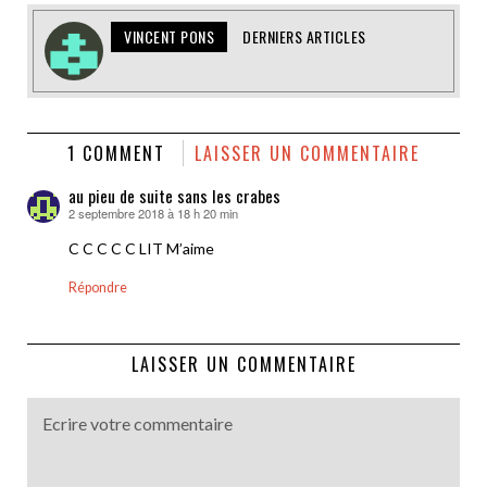
VINCENT PONS
DERNIERS ARTICLES
1 COMMENT
LAISSER UN COMMENTAIRE
au pieu de suite sans les crabes
2 septembre 2018 à 18 h 20 min
dit :
C C C C C LIT M’aime
Répondre
LAISSER UN COMMENTAIRE