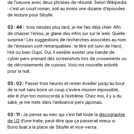
de l’oeuvre avec deux phrases de résumé. Selon Wikipedia
: c’est un court roman, soit au moins une dizaine d’épisodes
de lecture pour Sibylle.
02 : 46 :
trois minutes plus tard, je me fais déjà chier. Afin
de chasser l’ennui, je glane des infos sur sur le web. Quelle
surprise ! Les suggestions de recherches associées au nom
de l’émission sont remarquables : le titre est suivi de Hard,
Hot ou bien Oups. Oui, il semble exister une bande de
cyber perv prenant des screenshots lors de croisements ou
de décroisements de cuisses. Voici ma nouvelle activité
pour la nuit.
03 : 02 :
Passer trois heures et rester éveiller jusqu’au bout
de la nuit sans boire un coup s’avère mission impossible,
elle lit d’un ton monocorde à l’extrême. Chez moi, il y a du
saké, je me mets dans l’ambiance perv japonais.
03 : 11 :
Je pense au mec qui s’est fait toute la
discographie
de U2
d’une traite, peut-être que ça passerait mieux si
Bono lisait à la place de Sibylle et vice-versa.