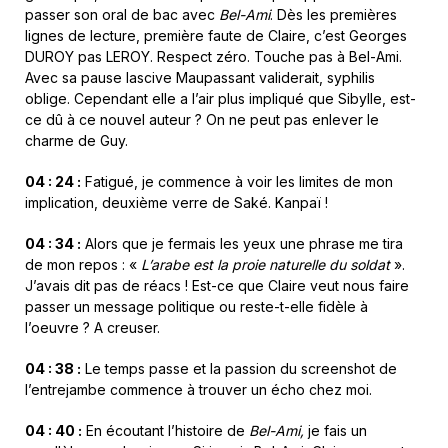
passer son oral de bac avec
Bel-Ami
. Dès les premières
lignes de lecture, première faute de Claire, c’est Georges
DUROY pas LEROY. Respect zéro. Touche pas à Bel-Ami.
Avec sa pause lascive Maupassant validerait, syphilis
oblige. Cependant elle a l’air plus impliqué que Sibylle, est-
ce dû à ce nouvel auteur ? On ne peut pas enlever le
charme de Guy.
04 : 24 :
Fatigué, je commence à voir les limites de mon
implication, deuxième verre de Saké. Kanpaï !
04 : 34 :
Alors que je fermais les yeux une phrase me tira
de mon repos : «
L’arabe est la proie naturelle du soldat
».
J’avais dit pas de réacs ! Est-ce que Claire veut nous faire
passer un message politique ou reste-t-elle fidèle à
l’oeuvre ? A creuser.
04 : 38 :
Le temps passe et la passion du screenshot de
l’entrejambe commence à trouver un écho chez moi.
04 : 40 :
En écoutant l’histoire de
Bel-Ami,
je fais un