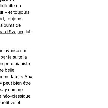
la limite du
f – et toujours
d, toujours
s albums de
nard Szajner
, lui-
 en avance sur
par la suite la
on père pianiste
ne belle
um en date, « Aux
» peut bien être
esy
comme
ue néo-classique
pétitive et