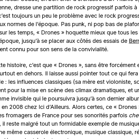
enne, dresse une partition de rock progressif parfois à 
’est toujours un peu le problème avec le rock progressi
ux normes de l’époque. Pas punk, ni pop bas de plafon
e sur les temps, « Drones » hoquette mieux que tous le
’époque, jusqu’à se placer aux côtés des essais de
Ber
nt connu pour son sens de la convivialité.
ette histoire, c’est que « Drones », sans être forcément
rtout en dehors. Il laisse aussi pointer tout ce qui fera 
e : les influences classiques (sa mère est violoniste, s
ent pour la mise en scène des climax dramatiques, et u
me invisible qui le poursuivra jusqu’à son dernier alb
 en 2008 chez Ici d’Ailleurs. Alors certes, ce « Drones 
es fromagers de France pour ses sonorités parfois
che
, il reste malgré tout un formidable exemple de musiq
ne même casserole électronique, musique classique, ré