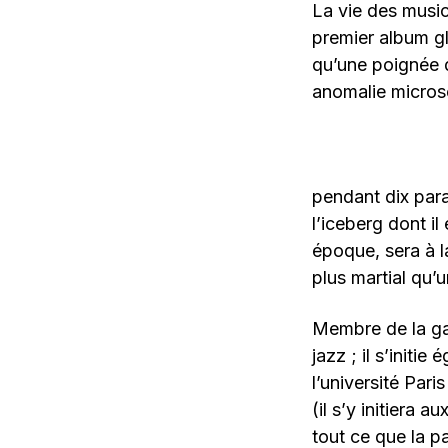
La vie des music
premier album gl
qu’une poignée d
anomalie micros
pendant dix para
l’iceberg dont il
époque, sera à la 
plus martial qu’
Membre de la ga
jazz ; il s’init
l’université Pari
(il s’y initiera a
tout ce que la p