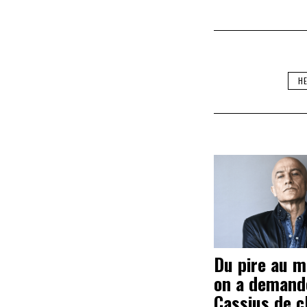
H
Du pire au me
on a demand
Cassius de c