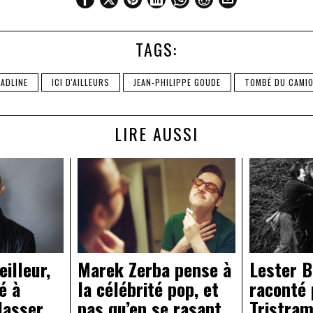
TAGS:
EADLINE
ICI D'AILLEURS
JEAN-PHILIPPE GOUDE
TOMBÉ DU CAMI
LIRE AUSSI
Marek Zerba pense à
illeur,
Lester 
la célébrité pop, et
é à
raconté 
pas qu’en se rasant
lasser
Tristram