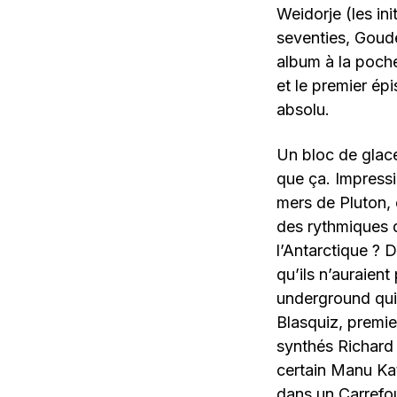
Weidorje (les ini
seventies, Goude
album à la poche
et le premier ép
absolu.
Un bloc de glace
que ça. Impressi
mers de Pluton, 
des rythmiques 
l’Antarctique ? 
qu’ils n’auraient
underground qui 
Blasquiz, premi
synthés Richard 
certain Manu Ka
dans un Carrefou