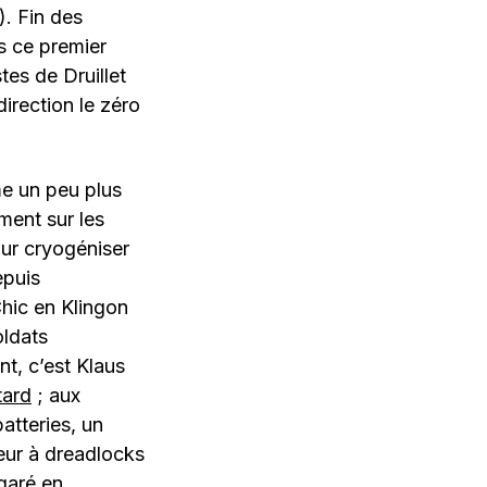
). Fin des
s ce premier
tes de Druillet
 direction le zéro
me un peu plus
ment sur les
our cryogéniser
epuis
Chic en Klingon
oldats
t, c’est Klaus
tard
; aux
atteries, un
eur à dreadlocks
garé en