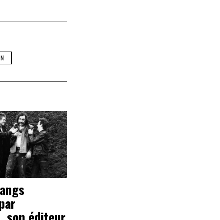
ON
Bangs
par
, son éditeur