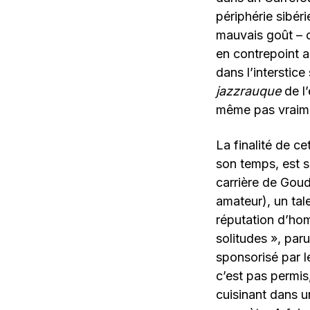
périphérie sibéri
mauvais goût – c
en contrepoint a
dans l’interstic
jazzrauque
de l
même pas vraime
La finalité de c
son temps, est su
carrière de Goud
amateur), un tal
réputation d’hom
solitudes », paru
sponsorisé par l
c’est pas permis
cuisinant dans u