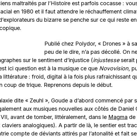
iens maltraités par l’Histoire est parfois cocasse : vou
acial en 1980 et il faut attendre le réchauffement clim
’explorateurs du bizarre se penche sur ce qui reste e
copique.
Publié chez Polydor, « Drones » à sa 
peu de le dire, n’a pas décollé. On ne
graphes sur le sentiment d’injustice (
injustesse
serait 
 est ici question est à la musique ce que
Novovision
, p
littérature : froid, digital à la fois plus rafraichissant 
un coup de trique. Reprenons depuis le début.
laxie dite « Zeuhl », Goude a d’abord commencé par se
ie également aux musiques nouvelles aux côtés de Daniel
s VII, avant de tomber, littéralement, dans le
Magma
de 
ux claviers analogiques). A partir de là, le sentier est tr
atrie compte de déviants attirés par l’atonalité et fait