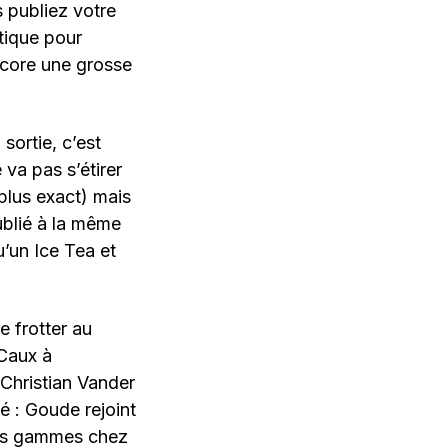
s publiez votre
atique pour
ncore une grosse
sortie, c’est
 va pas s’étirer
plus exact) mais
ublié à la même
qu’un Ice Tea et
 frotter au
 Caux à
Christian Vander
acé : Goude rejoint
 ses gammes chez