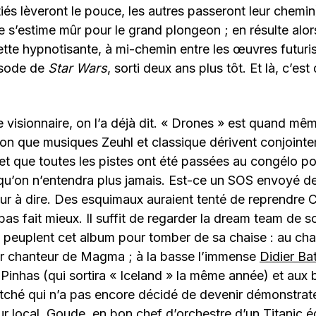
tiés lèveront le pouce, les autres passeront leur chemin
 s’estime mûr pour le grand plongeon ; en résulte alor
tte hypnotisante, à mi-chemin entre les œuvres futuris
isode de
Star Wars
, sorti deux ans plus tôt. Et là, c’est
 visionnaire, on l’a déjà dit. « Drones » est quand mê
on que musiques Zeuhl et classique dérivent conjointe
et que toutes les pistes ont été passées au congélo p
qu’on n’entendra plus jamais. Est-ce un SOS envoyé d
Dur à dire. Des esquimaux auraient tenté de reprendre 
 pas fait mieux. Il suffit de regarder la dream team de s
peuplent cet album pour tomber de sa chaise : au chan
er chanteur de Magma ; à la basse l’immense
Didier Ba
Pinhas (qui sortira « Iceland » la même année) et aux b
tché qui n’a pas encore décidé de devenir démonstrat
r local. Goude, en bon chef d’orchestre d’un Titanic é