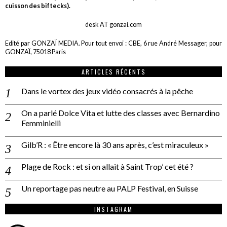
cuisson des biftecks).
desk AT gonzai.com
Edité par GONZAÏ MEDIA. Pour tout envoi : CBE, 6 rue André Messager, pour
GONZAÏ, 75018 Paris
ARTICLES RÉCENTS
Dans le vortex des jeux vidéo consacrés à la pêche
On a parlé Dolce Vita et lutte des classes avec Bernardino
Femminielli
Gilb’R : « Être encore là 30 ans après, c’est miraculeux »
Plage de Rock : et si on allait à Saint Trop’ cet été ?
Un reportage pas neutre au PALP Festival, en Suisse
INSTAGRAM