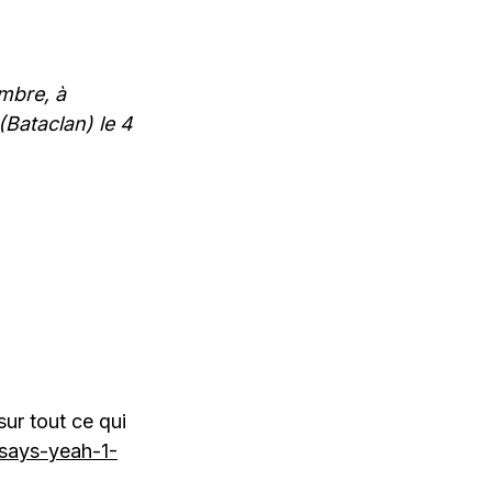
mbre, à
 (Bataclan) le 4
ur tout ce qui
says-yeah-1-