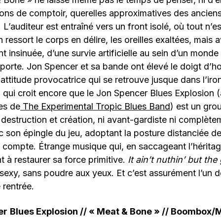
ions de comptoir, querelles approximatives des anciens
L’auditeur est entraîné vers un front isolé, où tout n’e
n ressort le corps en délire, les oreilles exaltées, mais
nt insinuée, d’une survie artificielle au sein d’un monde
porte. Jon Spencer et sa bande ont élevé le doigt d’h
 attitude provocatrice qui se retrouve jusque dans l’iro
qui croit encore que le Jon Spencer Blues Explosion (à
es de
The Experimental Tropic Blues Band
) est un gro
destruction et création, ni avant-gardiste ni complète
c son épingle du jeu, adoptant la posture distanciée d
 compte. Étrange musique qui, en saccageant l’hérita
t à restaurer sa force primitive.
It ain’t nuthin’ but th
sexy, sans poudre aux yeux. Et c’est assurément l’un d
 rentrée.
er
Blues Explosion // « Meat & Bone » // Boombo