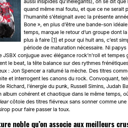
aussi insipides qu’inélégants), on se dit que
quand même mal foutu, et que ce ne serait p
l’humanité s’éteignait avec la présente anné
Bone », en plus d’être une bande-son idéale 
temps, marque le retour d’un groupe dont la 
plus à faire
[1]
et pour qui huit ans, c’est si
période de maturation nécessaire. Ni papys 
le JSBX conjugue avec élégance rock’n’roll et tempes 
ent le beat, la tête balance sur des rythmes frénétique
yeux : Jon Spencer a rallumé la mèche. Des titres com
ite et interrogent les canons du rock. Convoquant, tel
ttle Richard, l’énergie du punk, Russell Simins, Judah Ba
n album cohérent et chaotique dans le même temps, où 
lear
côtoie des titres fiévreux sans sonner comme une 
irop pour faire passer la toux.
ture noble qu’on associe aux meilleurs cru