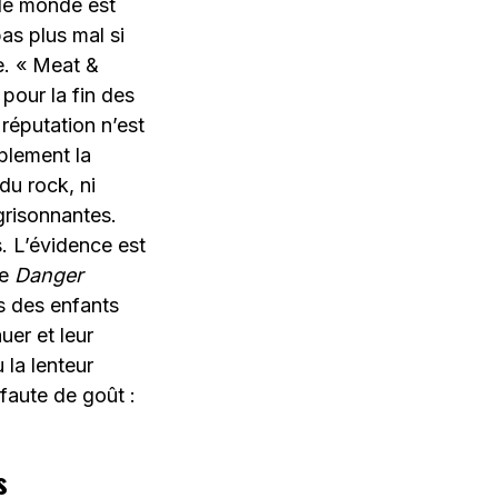
 le monde est
as plus mal si
e. « Meat &
pour la fin des
réputation n’est
mplement la
du rock, ni
grisonnantes.
s. L’évidence est
me
Danger
s des enfants
uer et leur
la lenteur
faute de goût :
s