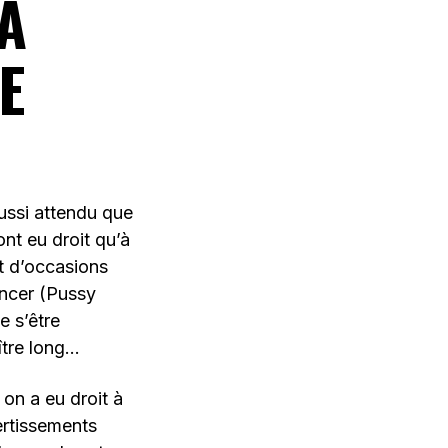
LA
E
ussi attendu que
nt eu droit qu’à
nt d’occasions
encer (Pussy
e s’être
ître long…
on a eu droit à
ertissements