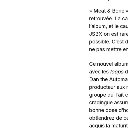
« Meat & Bone » 
retrouvée. La ca
l’album, et le c
JSBX on est rare
possible. C’est 
ne pas mettre en
Ce nouvel album
avec les
loops
d
Dan the Automato
producteur aux m
groupe qui fait 
cradingue assur
bonne dose d’ho
obtiendrez de ce
acquis la maturi