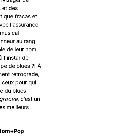
 et des
st que fracas et
 avec l’assurance
 musical
onneur au rang
nie de leur nom
 l’instar de
upe de blues ?! À
ment rétrograde,
e ceux pour qui
ge du blues
e groove
, c’est un
es meilleurs
x/Mom+Pop