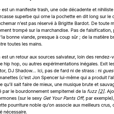
est un manifeste trash, une ode décadente et nihiliste
rcasse superbe qui orne la pochette en dit long sur le
auchemar n’est pas réservé à Brigitte Bardot. De toute m
ment trompé sur la marchandise. Pas de falsification, 
d’la bonne viande, presque à coup sûr ; de la matière br
tre toutes les mains.
 est un retour aux sources salvateur, loin des rendez
e hip hop, ou autres expérimentations inégales. Exit le
r, DJ Shadow… Ici, pas de fard ni de strass : ni
gues
anettes (c’est Jon Spencer lui-même qui a produit l’a
ce qu’il sait faire de mieux, une musique brute et sauva
é par le bourdonnement sempiternel de la
fuzz
[2]
.
Ajo
rmones (sur le sexy
Get Your Pants Off,
par exemple),
tte pourriture noble qu’on associe aux meilleurs crus, 
té nécessaire.