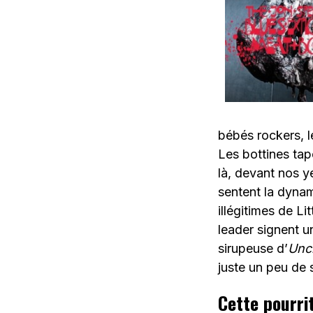
bébés rockers, 
Les bottines tap
là, devant nos 
sentent la dynam
illégitimes de Li
leader signent u
sirupeuse d’
Unc
juste un peu de s
Cette pourri