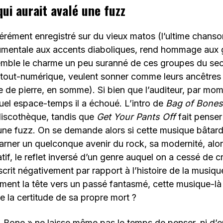
qui aurait avalé une fuzz
bérément enregistré sur du vieux matos (l’ultime chanso
umentale aux accents diaboliques, rend hommage aux g
semble le charme un peu suranné de ces groupes du sec
u tout-numérique, veulent sonner comme leurs ancêtres 
e de pierre, en somme). Si bien que l’auditeur, par mom
uel espace-temps il a échoué. L’intro de
Bag of Bones
discothèque, tandis que
Get Your Pants Off
fait penser
 une fuzz. On se demande alors si cette musique bâtar
arner un quelconque avenir du rock, sa modernité, alo
tif, le reflet inversé d’un genre auquel on a cessé de c
scrit négativement par rapport à l’histoire de la musiqu
ment la tête vers un passé fantasmé, cette musique-là 
 la certitude de sa propre mort ?
& Bone » ne laisse même pas le temps de penser, ni d’