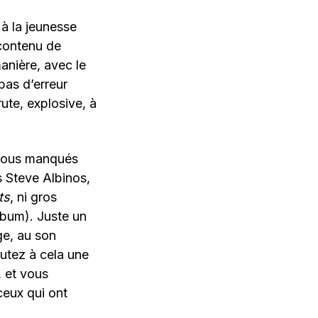
 à la jeunesse
 contenu de
anière, avec le
pas d’erreur
ute, explosive, à
-vous manqués
s Steve Albinos,
ts
, ni gros
lbum). Juste un
ge, au son
utez à cela une
 et vous
ceux qui ont