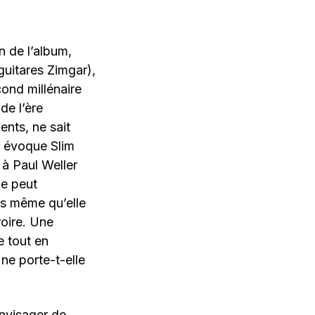
n de l’album,
uitares Zimgar),
ond millénaire
de l’ère
ents, ne sait
évoque Slim
 à Paul Weller
de peut
rs même qu’elle
roire. Une
e tout en
ne porte-t-elle
envisager de