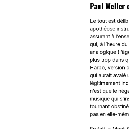
Paul Weller 
Le tout est déli
apothéose instr
assurant à l’en
qui, à l’heure d
analogique (l’âg
plus trop dans q
Harpo, version 
qui aurait avalé
légitimement inc
n’est que le néga
musique qui s’in
tournant obstiné
pas en elle-même
En fait, « Meat 