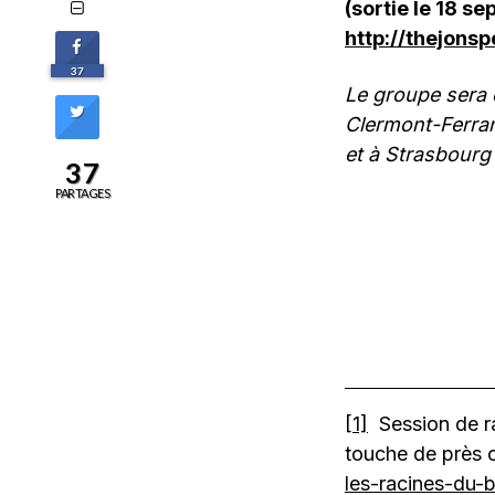
(sortie le 18 s
http://thejons
37
Le groupe sera 
Clermont-Ferran
et à Strasbourg 
37
PARTAGES
[1]
Session de ra
touche de près o
les-racines-du-b