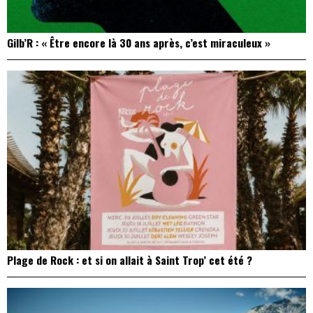
Gilb’R : « Être encore là 30 ans après, c’est miraculeux »
Plage de Rock : et si on allait à Saint Trop’ cet été ?