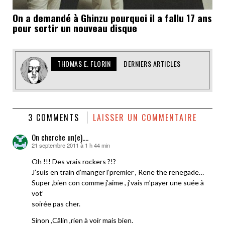
On a demandé à Ghinzu pourquoi il a fallu 17 ans
pour sortir un nouveau disque
THOMAS E. FLORIN
DERNIERS ARTICLES
3 COMMENTS
LAISSER UN COMMENTAIRE
On cherche un(e)....
21 septembre 2011 à 1 h 44 min
dit :
Oh !!! Des vrais rockers ?!?
J’suis en train d’manger l’premier , Rene the renegade…
Super ,bien con comme j’aime , j’vais m’payer une suée à
vot’
soirée pas cher.
Sinon ,Câlin ,rien à voir mais bien.