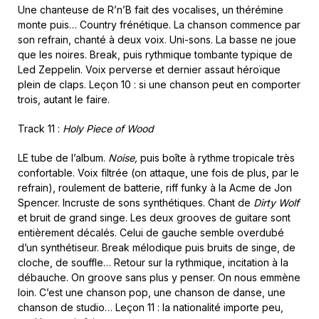
Une chanteuse de R’n’B fait des vocalises, un thérémine
monte puis… Country frénétique. La chanson commence par
son refrain, chanté à deux voix. Uni-sons. La basse ne joue
que les noires. Break, puis rythmique tombante typique de
Led Zeppelin. Voix perverse et dernier assaut héroïque
plein de claps. Leçon 10 : si une chanson peut en comporter
trois, autant le faire.
Track 11 :
Holy Piece of Wood
LE tube de l’album.
Noise,
puis boîte à rythme tropicale très
confortable. Voix filtrée (on attaque, une fois de plus, par le
refrain), roulement de batterie, riff funky à la Acme de Jon
Spencer. Incruste de sons synthétiques. Chant de
Dirty Wolf
et bruit de grand singe. Les deux grooves de guitare sont
entièrement décalés. Celui de gauche semble overdubé
d’un synthétiseur. Break mélodique puis bruits de singe, de
cloche, de souffle… Retour sur la rythmique, incitation à la
débauche. On groove sans plus y penser. On nous emmène
loin. C’est une chanson pop, une chanson de danse, une
chanson de studio… Leçon 11 : la nationalité importe peu,