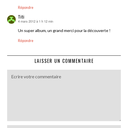
Répondre
Titi
4 mars 2012 à 1 h 12 min
dit :
Un super album, un grand merci pour la découverte !
Répondre
LAISSER UN COMMENTAIRE