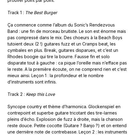
prouver point par point.
Track 1 :
The Best Burger
Ça commence comme l’album du Sonic’s Rendezvous
Band : une fin de morceau bruitiste. Le son est énorme mais
pas compressé dans le mix. Des choeurs à la Beach Boys
tutoient deux (2 !) guitares fuzz et un Cramps beat, les
cymbales en plus. Break, guitares disparues, et c’est un
Rhodes boogie qui tire la bourre. Fausse fin et solo
disparate tout à gauche : ca pique l’oreille mais n’efface pas
le reste. A la première écoute, on ne comprend rien et c’est
mieux ainsi. Leçon 1 : la profondeur et le nombre
d’instruments sont infinis.
Track 2 :
Keep this Love
Syncope country et thème d’harmonica. Glockenspiel en
contrepoint et superbe guitare tricotant des tire-larmes
pleins d’écho. Explosion de fuzz à droite, mais la chanson
reste douce. Petite cocotte (Guitare ? Banjo ?) et on entend
une dernière note de contrebasse. Leçon 2 : les instruments