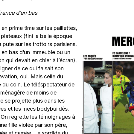
France d’en bas
en prime time sur les paillettes,
 plateaux (fini la belle époque
 pute sur les trottoirs parisiens,
t en bas d’un immeuble ou un
n qui devait en chier à l’écran),
igner de ce qui faisait son
vation, oui. Mais celle du
be du coin. Le téléspectateur de
 ménagère de moins de
e se projette plus dans les
es et les mecs bodybuildés.
 On regrette les témoignages à
ne fille violée par son père,
uée et camée. Le sordide du