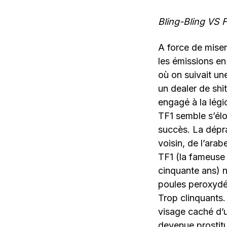
Bling-Bling VS 
A force de miser 
les émissions en
où on suivait une
un dealer de shi
engagé à la légio
TF1 semble s’élo
succès. La dépra
voisin, de l’ara
TF1 (la fameuse
cinquante ans) n
poules peroxydé
Trop clinquants.
visage caché d’u
devenue prostit