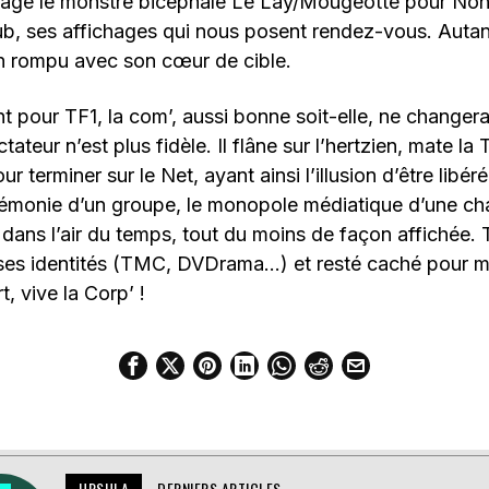
gagé le monstre bicéphale Le Lay/Mougeotte pour Nonc
, ses affichages qui nous posent rendez-vous. Autan
en rompu avec son cœur de cible.
pour TF1, la com’, aussi bonne soit-elle, ne changera
ctateur n’est plus fidèle. Il flâne sur l’hertzien, mate l
ur terminer sur le Net, ayant ainsi l’illusion d’être libé
égémonie d’un groupe, le monopole médiatique d’une ch
s dans l’air du temps, tout du moins de façon affichée. 
 ses identités (TMC, DVDrama…) et resté caché pour m
, vive la Corp’ !
URSULA
DERNIERS ARTICLES