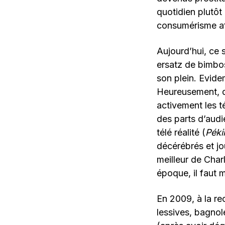
quotidien plutôt
consumérisme af
Aujourd’hui, ce 
ersatz de bimbo
son plein. Evide
Heureusement, d
activement les t
des parts d’audi
télé réalité (
Péki
décérébrés et j
meilleur de Char
époque, il faut 
En 2009, à la r
lessives, bagno