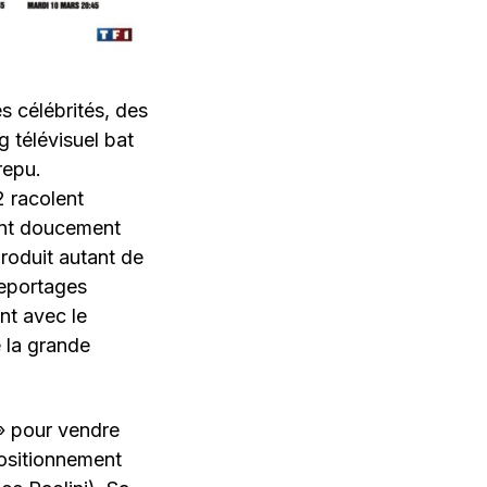
s célébrités, des
ng télévisuel bat
repu.
 racolent
tant doucement
produit autant de
eportages
ant avec le
e la grande
» pour vendre
positionnement