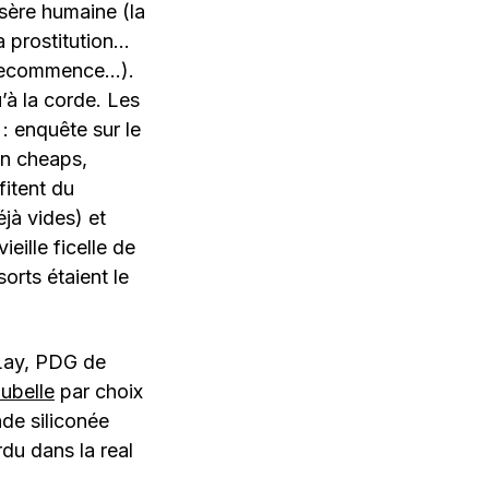
sère humaine (la
la prostitution…
on recommence…).
’à la corde. Les
 : enquête sur le
in cheaps,
fitent du
éjà vides) et
eille ficelle de
sorts étaient le
 Lay, PDG de
ubelle
par choix
nde siliconée
du dans la real