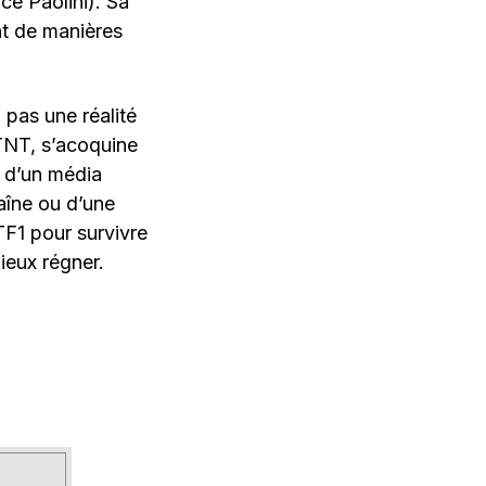
e Paolini). Sa
t de manières
 pas une réalité
a TNT, s’acoquine
ré d’un média
aîne ou d’une
TF1 pour survivre
ieux régner.