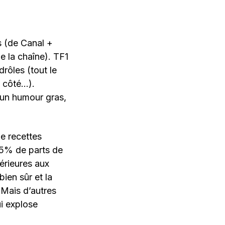
s (de Canal +
e la chaîne). TF1
rôles (tout le
n côté…).
 un humour gras,
de recettes
 25% de parts de
érieures aux
ien sûr et la
 Mais d’autres
ui explose