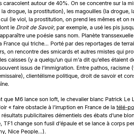
s caracolent autour de 40%. On se concentre sur la mi
, la drogue, la prostitution), les magouilles (la drogue, 
e cul (le viol, la prostitution, on prend les mêmes et 
ont le
Droit de Savoir,
par exemple, a usé les pis jusqu
nt apparaître une poésie sans nom. Planète transsexuelle
la France qui triche… Porté par des reportages de terra
rs, on rencontre des smicards et autres rmistes qui pro
es caisses (y a quelqu’un qui m’a dit qu’elles étaient d
 souvent issus de l’immigration. Entre pathos, racisme (vi
missaire), clientélisme politique, droit de savoir et con
îne.
 que M6 lance son loft, le chevalier blanc Patrick Le
oir « faire obstacle à l’irruption en France de la
télé-po
s résultats publicitaires démentiels des ébats d’une blo
, TF1 change son fusil d’épaule et se lance à corps per
y, Nice People…).