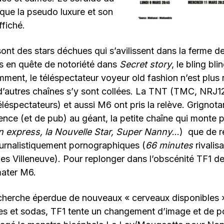
 que la pseudo luxure et son
fiché.
sont des stars déchues qui s’avilissent dans la ferme de
s en quête de notoriété dans
Secret story
, le bling bli
mment, le téléspectateur voyeur old fashion n’est plus 
’autres chaînes s’y sont collées. La TNT (TMC, NRJ12
éléspectateurs) et aussi M6 ont pris la relève. Grigno
ence (et de pub) au géant, la petite chaîne qui monte 
n express, la Nouvelle Star, Super Nanny
…) que de r
ournalistiquement pornographiques (
66 minutes
rivalis
les Villeneuve). Pour replonger dans l’obscénité TF1 d
mater M6.
echerche éperdue de nouveaux « cerveaux disponibles 
les et sodas, TF1 tente un changement d’image et de 