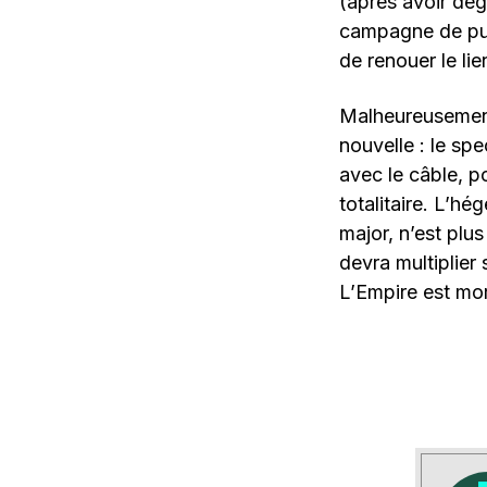
(après avoir dé
campagne de pub
de renouer le li
Malheureusement 
nouvelle : le spe
avec le câble, po
totalitaire. L’h
major, n’est plu
devra multiplier
L’Empire est mort