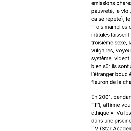
émissions phare
pauvreté, le viol
ca se répète), l
Trois mamelles d
intitulés laisse
troisième sexe, 
vulgaires, voyeu
système, vident l
bien sûr ils sont
l’étranger bouc é
fleuron de la cha
En 2001, pendant
TF1, affirme voul
éthique ». Vu le
dans une piscine
TV (Star Academ