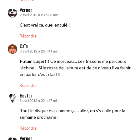
Vernon
2 avril 2012 à 23 h 08 min
dit :
C’est vrai ça, quel enculé !
Répondre
Caïn
3 avril 2012 à 20 h 41 min
dit :
Putain Lüger!!! Ce morceau… Les frissons me parcours
l’échine… Si le reste de l’album est de ce niveau il va falloir
en parler c’est clair!!!
Répondre
Bester
3 avril 2012 à 22 h 47 min
dit :
Tout le disque est comme ça… allez, on s’y colle pour la
semaine prochaine !
Répondre
Vernon