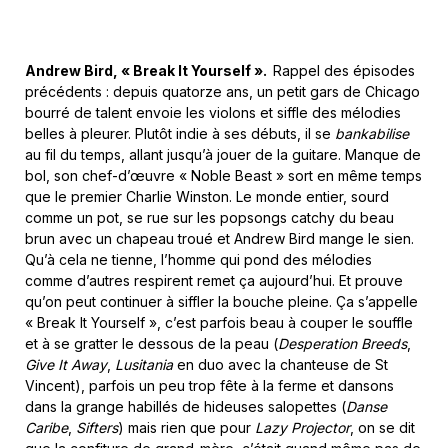
Andrew Bird, « Break It Yourself ».
Rappel des épisodes
précédents : depuis quatorze ans, un petit gars de Chicago
bourré de talent envoie les violons et siffle des mélodies
belles à pleurer. Plutôt indie à ses débuts, il se
bankabilise
au fil du temps, allant jusqu’à jouer de la guitare. Manque de
bol, son chef-d’œuvre « Noble Beast » sort en même temps
que le premier Charlie Winston. Le monde entier, sourd
comme un pot, se rue sur les popsongs catchy du beau
brun avec un chapeau troué et Andrew Bird mange le sien.
Qu’à cela ne tienne, l’homme qui pond des mélodies
comme d’autres respirent remet ça aujourd’hui. Et prouve
qu’on peut continuer à siffler la bouche pleine. Ça s’appelle
« Break It Yourself », c’est parfois beau à couper le souffle
et à se gratter le dessous de la peau (
Desperation Breeds
,
Give It Away
,
Lusitania
en duo avec la chanteuse de St
Vincent), parfois un peu trop fête à la ferme et dansons
dans la grange habillés de hideuses salopettes (
Danse
Caribe
,
Sifters
) mais rien que pour
Lazy Projector
, on se dit