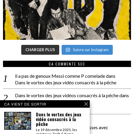
CHARGER PLUS
Suivre sur Instagram
CA COMMENTE SEC
il a pas de genoux Messi comme P comelade
dans
Dans le vortex des jeux vidéo consacrés à la pêche
Dans le vortex des jeux vidéos consacrés à la pêche
dans
PACÔME THIELLEMENT
CA VIENT DE SORTIR
La séance d’Hip Gnose
Dans le vortex des jeux
vidéo consacrés à la
La Patrie
dans
pêche
On a parlé Dolce Vita et lutte des classes avec
Le 19 décembre 2025, les
Bernardino Femminielli
créateurs Zeph & Ramo