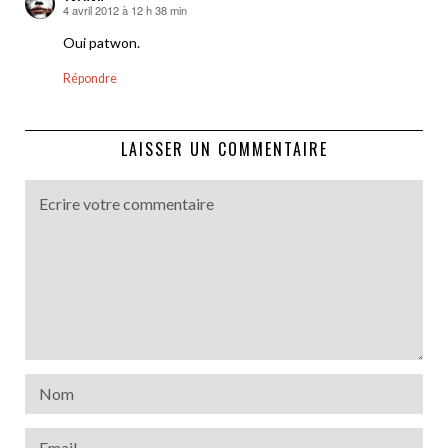
4 avril 2012 à 12 h 38 min
dit :
Oui patwon.
Répondre
LAISSER UN COMMENTAIRE