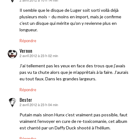
dit :
Il semble que le disque de Luger soit sorti voilà déjà
plusieurs mois – du moins en import, mais je confirme
c’est un disque qui mérite qu’on y revienne plus en
longueur.
Répondre
Vernon
2 avril 2012 à 23 h 02 min
dit :
J’ai tellement pas les yeux en face des trous que j’avais
pas vu ta chute alors que je m’apprêtais à la faire. J’aurais
eu tout faux. Dans les grandes largeurs.
Répondre
Bester
2 avril 2012 à 23 h 04 min
dit :
Putain mais sinon Hunx c’est vraiment pas possible, faut
vraiment l’envoyer en cure de re-toxicomanie, cet album
est chanté par un Daffy Duck shooté à l’hélium.
Répondre