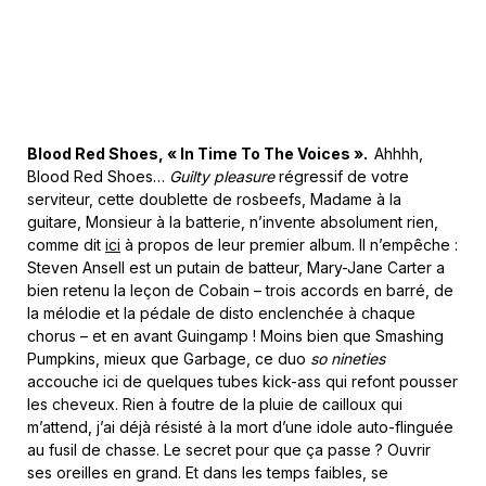
Blood Red Shoes, « In Time To The Voices ».
Ahhhh,
Blood Red Shoes…
Guilty pleasure
régressif de votre
serviteur, cette doublette de rosbeefs, Madame à la
guitare, Monsieur à la batterie, n’invente absolument rien,
comme dit
ici
à propos de leur premier album. Il n’empêche :
Steven Ansell est un putain de batteur, Mary-Jane Carter a
bien retenu la leçon de Cobain – trois accords en barré, de
la mélodie et la pédale de disto enclenchée à chaque
chorus – et en avant Guingamp ! Moins bien que Smashing
Pumpkins, mieux que Garbage, ce duo
so nineties
accouche ici de quelques tubes kick-ass qui refont pousser
les cheveux. Rien à foutre de la pluie de cailloux qui
m’attend, j’ai déjà résisté à la mort d’une idole auto-flinguée
au fusil de chasse. Le secret pour que ça passe ? Ouvrir
ses oreilles en grand. Et dans les temps faibles, se