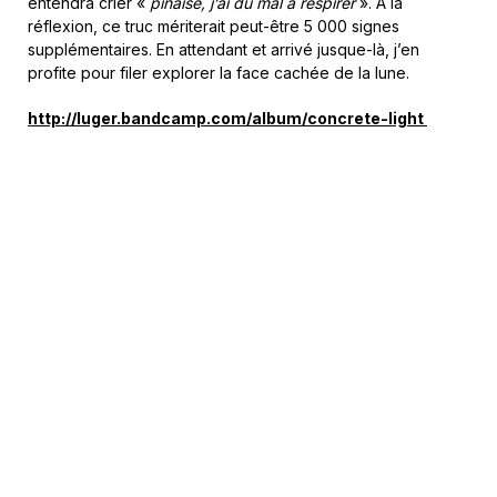
entendra crier «
pinaise, j’ai du mal à respirer
». À la
réflexion, ce truc mériterait peut-être 5 000 signes
supplémentaires. En attendant et arrivé jusque-là, j’en
profite pour filer explorer la face cachée de la lune.
http://luger.bandcamp.com/album/concrete-light