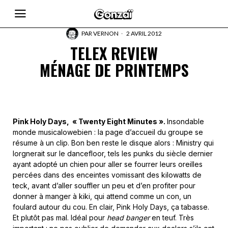
PAR
VERNON
2 AVRIL 2012
TELEX REVIEW
MÉNAGE DE PRINTEMPS
Pink Holy Days, « Twenty Eight Minutes ».
Insondable
monde musicalowebien : la page d’accueil du groupe se
résume à un clip. Bon ben reste le disque alors : Ministry qui
lorgnerait sur le dancefloor, tels les punks du siècle dernier
ayant adopté un chien pour aller se fourrer leurs oreilles
percées dans des enceintes vomissant des kilowatts de
teck, avant d’aller souffler un peu et d’en profiter pour
donner à manger à kiki, qui attend comme un con, un
foulard autour du cou. En clair, Pink Holy Days, ça tabasse.
Et plutôt pas mal. Idéal pour
head banger
en teuf. Très