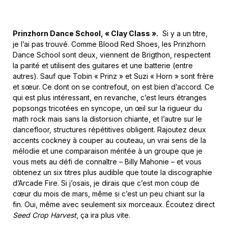
Prinzhorn Dance School,
«
Clay Class
»
.
Si y a un titre,
je l’ai pas trouvé. Comme Blood Red Shoes, les Prinzhorn
Dance School sont deux, viennent de Brigthon, respectent
la parité et utilisent des guitares et une batterie (entre
autres). Sauf que Tobin « Prinz » et Suzi « Horn » sont frère
et sœur. Ce dont on se contrefout, on est bien d’accord. Ce
qui est plus intéressant, en revanche, c’est leurs étranges
popsongs tricotées en syncope, un œil sur la rigueur du
math rock mais sans la distorsion chiante, et l’autre sur le
dancefloor, structures répétitives obligent. Rajoutez deux
accents cockney à couper au couteau, un vrai sens de la
mélodie et une comparaison méritée à un groupe que je
vous mets au défi de connaître – Billy Mahonie – et vous
obtenez un six titres plus audible que toute la discographie
d’Arcade Fire. Si j’osais, je dirais que c’est mon coup de
cœur du mois de mars, même si c’est un peu chiant sur la
fin. Oui, même avec seulement six morceaux. Écoutez direct
Seed Crop Harvest
, ça ira plus vite.