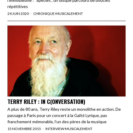
l'immobilisme : "Species", un disque parcouru de boucles
répétitives
24 JUIN 2020
CHRONIQUE
·
MUSICALEMENT
TERRY RILEY : IN C(ONVERSATION)
A plus de 80 ans, Terry Riley reste un monolithe en action. De
passage à Paris pour un concert à la Gaîté Lyrique, pas
franchement mémorable, l’un des pères de la musique
15 NOVEMBRE 2015
INTERVIEW
·
MUSICALEMENT