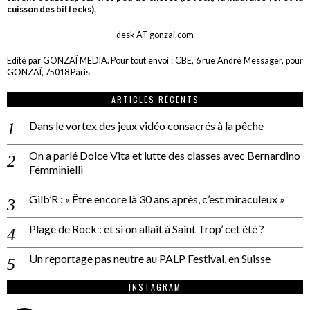
cuisson des biftecks).
desk AT gonzai.com
Edité par GONZAÏ MEDIA. Pour tout envoi : CBE, 6 rue André Messager, pour
GONZAÏ, 75018 Paris
ARTICLES RÉCENTS
Dans le vortex des jeux vidéo consacrés à la pêche
On a parlé Dolce Vita et lutte des classes avec Bernardino
Femminielli
Gilb’R : « Être encore là 30 ans après, c’est miraculeux »
Plage de Rock : et si on allait à Saint Trop’ cet été ?
Un reportage pas neutre au PALP Festival, en Suisse
INSTAGRAM