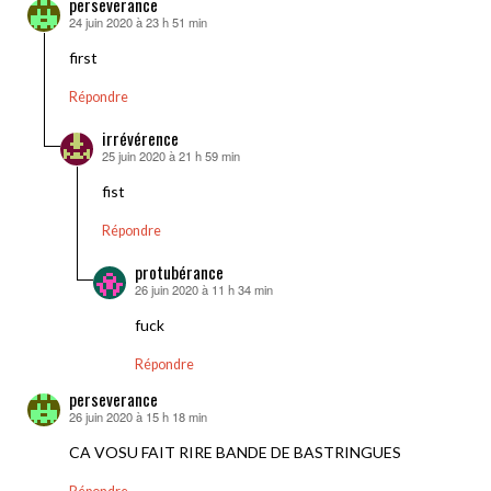
perseverance
24 juin 2020 à 23 h 51 min
dit :
first
Répondre
irrévérence
25 juin 2020 à 21 h 59 min
dit :
fist
Répondre
protubérance
26 juin 2020 à 11 h 34 min
dit :
fuck
Répondre
perseverance
26 juin 2020 à 15 h 18 min
dit :
CA VOSU FAIT RIRE BANDE DE BASTRINGUES