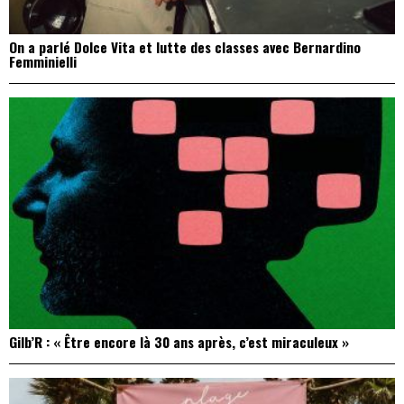
On a parlé Dolce Vita et lutte des classes avec Bernardino
Femminielli
Gilb’R : « Être encore là 30 ans après, c’est miraculeux »