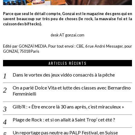
Parce que seul le détail compte, Gonzaï est le magazine des gens qui en
savent beaucoup sur très peu de choses (le rock, la mauvaise foi et la
cuisson des biftecks).
desk AT gonzai.com
Edité par GONZAÏ MEDIA. Pour tout envoi : CBE, 6 rue André Messager, pour
GONZAÏ, 75018 Paris
ARTICLES RÉCENTS
Dans le vortex des jeux vidéo consacrés à la pêche
On a parlé Dolce Vita et lutte des classes avec Bernardino
Femminielli
Gilb’R : « Être encore là 30 ans après, c’est miraculeux »
Plage de Rock : et si on allait à Saint Trop’ cet été ?
Un reportage pas neutre au PALP Festival, en Suisse