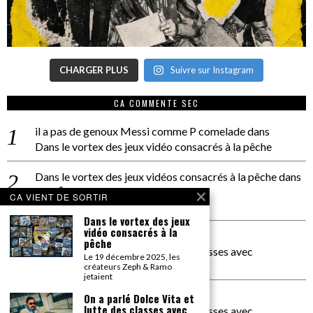
CHARGER PLUS
Suivre sur Instagram
CA COMMENTE SEC
il a pas de genoux Messi comme P comelade
dans
Dans le vortex des jeux vidéo consacrés à la pêche
Dans le vortex des jeux vidéos consacrés à la pêche
dans
PACÔME THIELLEMENT
CA VIENT DE SORTIR
La séance d’Hip Gnose
Dans le vortex des jeux
vidéo consacrés à la
La Patrie
dans
pêche
On a parlé Dolce Vita et lutte des classes avec
Le 19 décembre 2025, les
Bernardino Femminielli
créateurs Zeph & Ramo
jetaient
carte noire negra à l'o tiede
dans
On a parlé Dolce Vita et
lutte des classes avec
On a parlé Dolce Vita et lutte des classes avec