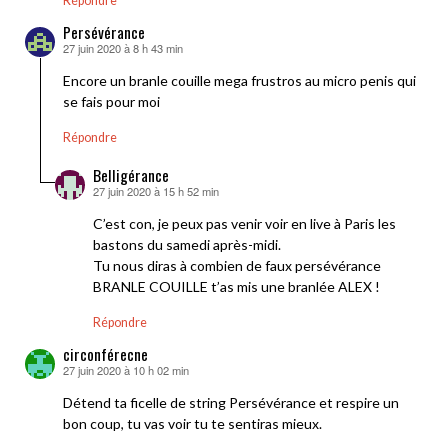
Répondre
Persévérance
27 juin 2020 à 8 h 43 min
dit :
Encore un branle couille mega frustros au micro penis qui
se fais pour moi
Répondre
Belligérance
27 juin 2020 à 15 h 52 min
dit :
C’est con, je peux pas venir voir en live à Paris les
bastons du samedi après-midi.
Tu nous diras à combien de faux persévérance
BRANLE COUILLE t’as mis une branlée ALEX !
Répondre
circonférecne
27 juin 2020 à 10 h 02 min
dit :
Détend ta ficelle de string Persévérance et respire un
bon coup, tu vas voir tu te sentiras mieux.