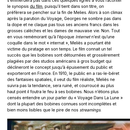
s’emmerdera pas dans ces quelques lignes à vous raconter
le synopsis
du film
, puisqu’il tient dans son titre, on
préfèrera se pencher sur la fin de Melies. Alors à son climax
après la parution du Voyage, Georges ne sombre pas dans
la dope et ne claque pas tous ses anciens francs dans les
grosses calèches et les dames de mauvaise vie. Non. Tout
en vous remémorant qu’à l’époque
Internet
n’est qu’une
coquille dans le mot « internat », Meliès a pourtant été
victime du piratage en son temps. Le film connait un tel
succès que les bobines sont détournées et grossièrement
plagiées par des studios américains à gros budget qui
déclineront le concept jusqu’à épuisement du public et
exporteront en France. En 1910, le public en a ras-le-béret
des fantaisies spatiales, il veut du film réaliste, Meliès ne
suivra pas la tendance, sera ruiné, et courroucé au plus
haut point il foutra le feu à ses bobines. Nous n’étions plus
censés entendre un jour parler du « Voyage Dans La Lune »
dont la plupart des bobines connues sont incomplètes et
bien moins lisibles que le pire de nos
streamings
.