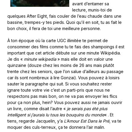
avant d’entamer sa
lecture, munis-toi de
quelques After Eight, fais couler de l’eau chaude dans une
bassine, trempes-y tes pieds. Quoi qu’il en soit, tu as fait le
bon choix, il fera de toi une meilleure personne.
À ton époque où la carte UGC illimitée te permet de
consommer des films comme tu te fais des shampoings il est
important que cet article débute sur une minute Wikipédia.
Je dis «
minute wikipedia
» mais elle doit en valoir une
quinzaine (douze chez les moins de 26 ans mais plutôt
trente chez les seniors, que l’on salue d’ailleurs au passage
car ils sont nombreux à lire Gonzai). Vous pouvez à loisirs
sauter le paragraphe qui suit. Si vous souhaitez rester
ignare toute votre vie c’est un parti-pris que nous ne
respectons pas mais bon, on ne va pas envoyer les flics
pour ça non plus, hein? Vous pouvez aussi ne jamais ouvrir
un livre, comme disait l’autre «
je serais pas été plus
intelligent si j’aurais lu tous les bouquins du monde
« . Et
tiens, regarde Jacquelin, y’a
L’Amour Est Dans le Pré
, va te
moquer des culs-terreux, ça te donnera l’air malin.