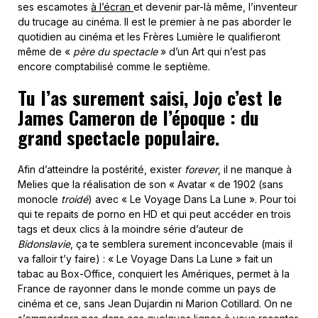
ses escamotes
à l’écran
et devenir par-là même, l’inventeur
du trucage au cinéma. Il est le premier à ne pas aborder le
quotidien au cinéma et les Frères Lumière le qualifieront
même de «
père du spectacle
» d’un Art qui n’est pas
encore comptabilisé comme le septième.
Tu l’as surement saisi, Jojo c’est le
James Cameron de l’époque : du
grand spectacle populaire.
Afin d’atteindre la postérité, exister
forever
, il ne manque à
Melies que la réalisation de son « Avatar « de 1902 (sans
monocle
troidé
) avec « Le Voyage Dans La Lune ». Pour toi
qui te repaits de porno en HD et qui peut accéder en trois
tags et deux clics à la moindre série d’auteur de
Bidonslavie
, ça te semblera surement inconcevable (mais il
va falloir t’y faire) : « Le Voyage Dans La Lune » fait un
tabac au Box-Office, conquiert les Amériques, permet à la
France de rayonner dans le monde comme un pays de
cinéma et ce, sans Jean Dujardin ni Marion Cotillard. On ne