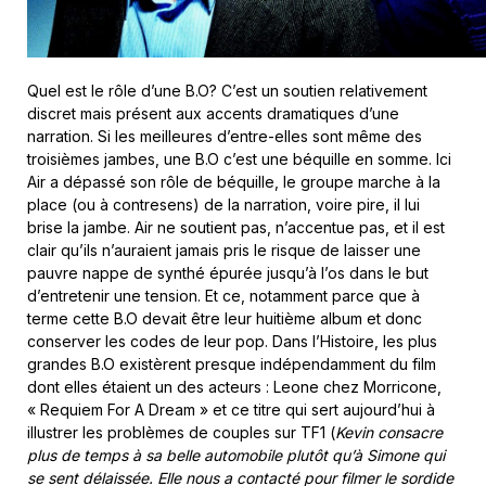
Quel est le rôle d’une B.O? C’est un soutien relativement
discret mais présent aux accents dramatiques d’une
narration. Si les meilleures d’entre-elles sont même des
troisièmes jambes, une B.O c’est une béquille en somme. Ici
Air a dépassé son rôle de béquille, le groupe marche à la
place (ou à contresens) de la narration, voire pire, il lui
brise la jambe. Air ne soutient pas, n’accentue pas, et il est
clair qu’ils n’auraient jamais pris le risque de laisser une
pauvre nappe de synthé épurée jusqu’à l’os dans le but
d’entretenir une tension. Et ce, notamment parce que à
terme cette B.O devait être leur huitième album et donc
conserver les codes de leur pop. Dans l’Histoire, les plus
grandes B.O existèrent presque indépendamment du film
dont elles étaient un des acteurs : Leone chez Morricone,
« Requiem For A Dream » et ce titre qui sert aujourd’hui à
illustrer les problèmes de couples sur TF1 (
Kevin consacre
plus de temps à sa belle automobile plutôt qu’à Simone qui
se sent délaissée. Elle nous a contacté pour filmer le sordide