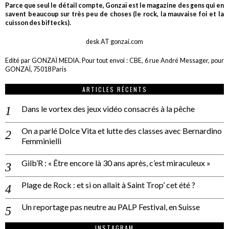
Parce que seul le détail compte, Gonzaï est le magazine des gens qui en
savent beaucoup sur très peu de choses (le rock, la mauvaise foi et la
cuisson des biftecks).
desk AT gonzai.com
Edité par GONZAÏ MEDIA. Pour tout envoi : CBE, 6 rue André Messager, pour
GONZAÏ, 75018 Paris
ARTICLES RÉCENTS
Dans le vortex des jeux vidéo consacrés à la pêche
On a parlé Dolce Vita et lutte des classes avec Bernardino
Femminielli
Gilb’R : « Être encore là 30 ans après, c’est miraculeux »
Plage de Rock : et si on allait à Saint Trop’ cet été ?
Un reportage pas neutre au PALP Festival, en Suisse
INSTAGRAM