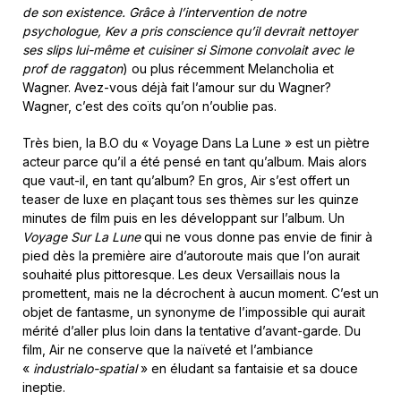
de son existence. Grâce à l’intervention de notre
psychologue, Kev a pris conscience qu’il devrait nettoyer
ses slips lui-même et cuisiner si Simone convolait avec le
prof de raggaton
) ou plus récemment Melancholia et
Wagner. Avez-vous déjà fait l’amour sur du Wagner?
Wagner, c’est des coïts qu’on n’oublie pas.
Très bien, la B.O du « Voyage Dans La Lune » est un piètre
acteur parce qu’il a été pensé en tant qu’album. Mais alors
que vaut-il, en tant qu’album? En gros, Air s’est offert un
teaser de luxe en plaçant tous ses thèmes sur les quinze
minutes de film puis en les développant sur l’album. Un
Voyage Sur La Lune
qui ne vous donne pas envie de finir à
pied dès la première aire d’autoroute mais que l’on aurait
souhaité plus pittoresque. Les deux Versaillais nous la
promettent, mais ne la décrochent à aucun moment. C’est un
objet de fantasme, un synonyme de l’impossible qui aurait
mérité d’aller plus loin dans la tentative d’avant-garde. Du
film, Air ne conserve que la naïveté et l’ambiance
«
industrialo-spatial
» en éludant sa fantaisie et sa douce
ineptie.