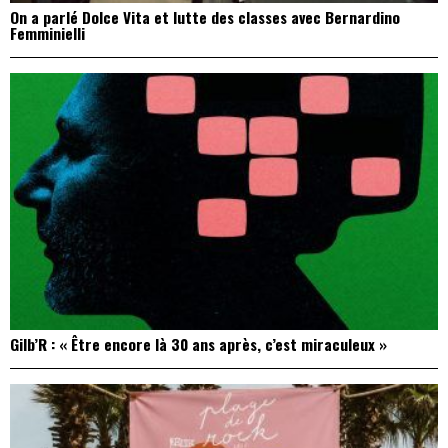
On a parlé Dolce Vita et lutte des classes avec Bernardino
Femminielli
Gilb’R : « Être encore là 30 ans après, c’est miraculeux »