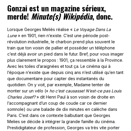
Gonzai est un magazine sérieux,
merde!
Minute(s) Wikipédia
, donc.
Lorsque Georges Meliès réalise «
Le Voyage Dans La
Lune
» en 1901, rien n’existe. C’est une période post-
révolution industrielle, le charbon prend plus souvent le
train que ton voisin de pallier et posséder un téléphone
c’est déjà avoir un pied dans le futur. Bref, pour vous imager
plus clairement le propos : 1901, ça ressemble à la Province.
Avec les toiles d’araignées et tout ça. Le cinéma qui à
l’époque n’existe que depuis cinq ans n’est utilisé qu’en tant
que documentaire pour capter des instantanés du
quotidien. On y voit, par exemple, Madame tenter de
monter sur un vélo («
ho c’est causasse! N’est-ce pas Louis
Charles Josef?
» dit Henri Paul à son voisin de droite en
l’accompagnant d’un coup de coude car ce dernier
somnole) ou une balade de dix minutes en calèche dans
Paris. C’est dans ce contexte balbutiant que Georges
Melies se décide à intégrer la grande famille du cinéma.
Prestidigitateur de profession, Georges va très vite porter