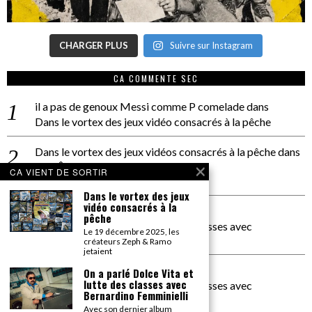
CHARGER PLUS
Suivre sur Instagram
CA COMMENTE SEC
il a pas de genoux Messi comme P comelade
dans
Dans le vortex des jeux vidéo consacrés à la pêche
Dans le vortex des jeux vidéos consacrés à la pêche
dans
PACÔME THIELLEMENT
CA VIENT DE SORTIR
La séance d’Hip Gnose
Dans le vortex des jeux
vidéo consacrés à la
La Patrie
dans
pêche
On a parlé Dolce Vita et lutte des classes avec
Le 19 décembre 2025, les
Bernardino Femminielli
créateurs Zeph & Ramo
jetaient
carte noire negra à l'o tiede
dans
On a parlé Dolce Vita et
lutte des classes avec
On a parlé Dolce Vita et lutte des classes avec
Bernardino Femminielli
Bernardino Femminielli
Avec son dernier album