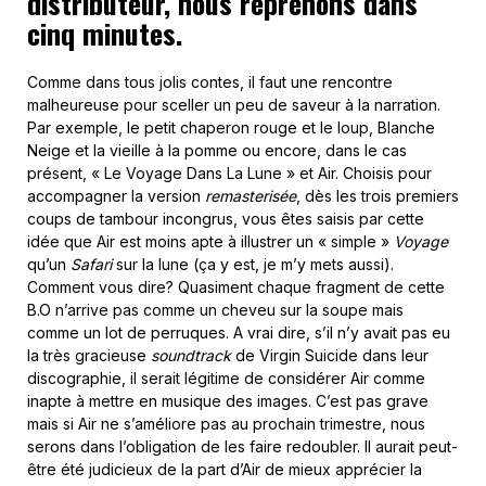
distributeur, nous reprenons dans
cinq minutes.
Comme dans tous jolis contes, il faut une rencontre
malheureuse pour sceller un peu de saveur à la narration.
Par exemple, le petit chaperon rouge et le loup, Blanche
Neige et la vieille à la pomme ou encore, dans le cas
présent, « Le Voyage Dans La Lune » et Air. Choisis pour
accompagner la version
remasterisée
, dès les trois premiers
coups de tambour incongrus, vous êtes saisis par cette
idée que Air est moins apte à illustrer un « simple »
Voyage
qu’un
Safari
sur la lune (ça y est, je m’y mets aussi).
Comment vous dire? Quasiment chaque fragment de cette
B.O n’arrive pas comme un cheveu sur la soupe mais
comme un lot de perruques. A vrai dire, s’il n’y avait pas eu
la très gracieuse
soundtrack
de Virgin Suicide dans leur
discographie, il serait légitime de considérer Air comme
inapte à mettre en musique des images. C’est pas grave
mais si Air ne s’améliore pas au prochain trimestre, nous
serons dans l’obligation de les faire redoubler. Il aurait peut-
être été judicieux de la part d’Air de mieux apprécier la