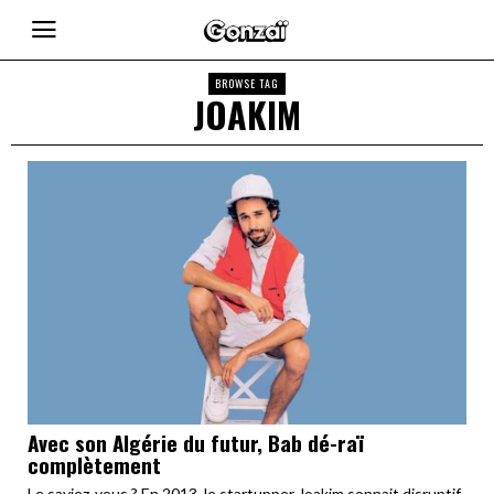
BROWSE TAG
JOAKIM
Avec son Algérie du futur, Bab dé-raï
complètement
Le saviez-vous ? En 2013, le startupper Joakim sonnait disruptif