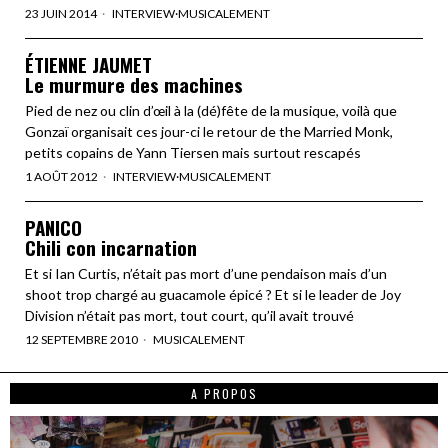
23 JUIN 2014
INTERVIEW
·
MUSICALEMENT
ÉTIENNE JAUMET
Le murmure des machines
Pied de nez ou clin d’œil à la (dé)fête de la musique, voilà que
Gonzaï organisait ces jour-ci le retour de the Married Monk,
petits copains de Yann Tiersen mais surtout rescapés
1 AOÛT 2012
INTERVIEW
·
MUSICALEMENT
PANICO
Chili con incarnation
Et si Ian Curtis, n’était pas mort d’une pendaison mais d’un
shoot trop chargé au guacamole épicé ? Et si le leader de Joy
Division n’était pas mort, tout court, qu’il avait trouvé
12 SEPTEMBRE 2010
MUSICALEMENT
A PROPOS