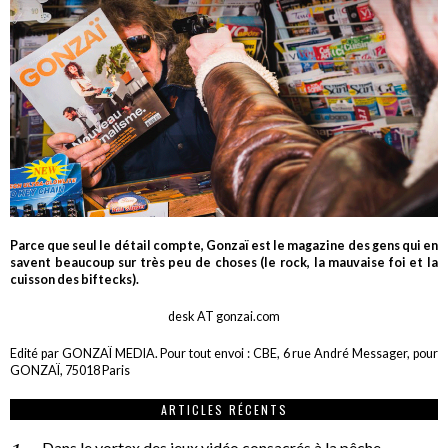
Parce que seul le détail compte, Gonzaï est le magazine des gens qui en
savent beaucoup sur très peu de choses (le rock, la mauvaise foi et la
cuisson des biftecks).
desk AT gonzai.com
Edité par GONZAÏ MEDIA. Pour tout envoi : CBE, 6 rue André Messager, pour
GONZAÏ, 75018 Paris
ARTICLES RÉCENTS
Dans le vortex des jeux vidéo consacrés à la pêche