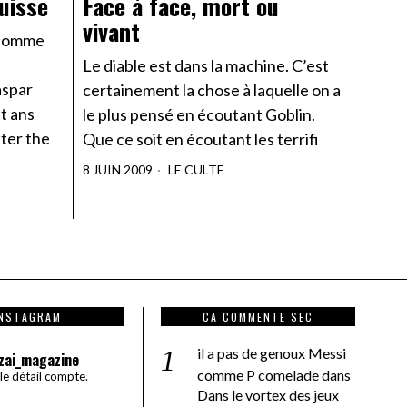
uisse
Face à face, mort ou
vivant
s comme
Le diable est dans la machine. C’est
aspar
certainement la chose à laquelle on a
t ans
le plus pensé en écoutant Goblin.
nter the
Que ce soit en écoutant les terrifi
8 JUIN 2009
LE CULTE
INSTAGRAM
CA COMMENTE SEC
il a pas de genoux Messi
zai_magazine
comme P comelade
dans
 le détail compte.
Dans le vortex des jeux