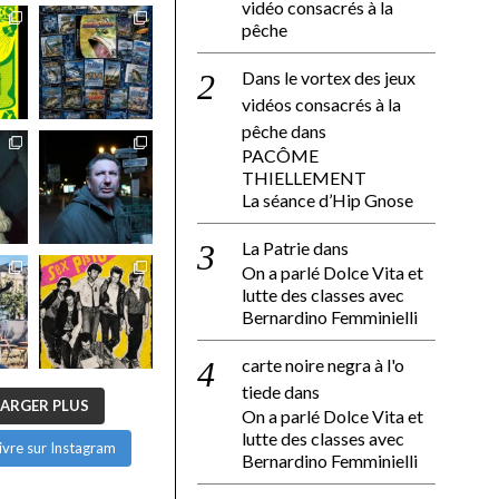
vidéo consacrés à la
pêche
Dans le vortex des jeux
vidéos consacrés à la
pêche
dans
PACÔME
THIELLEMENT
La séance d’Hip Gnose
La Patrie
dans
On a parlé Dolce Vita et
lutte des classes avec
Bernardino Femminielli
carte noire negra à l'o
tiede
dans
ARGER PLUS
On a parlé Dolce Vita et
lutte des classes avec
ivre sur Instagram
Bernardino Femminielli