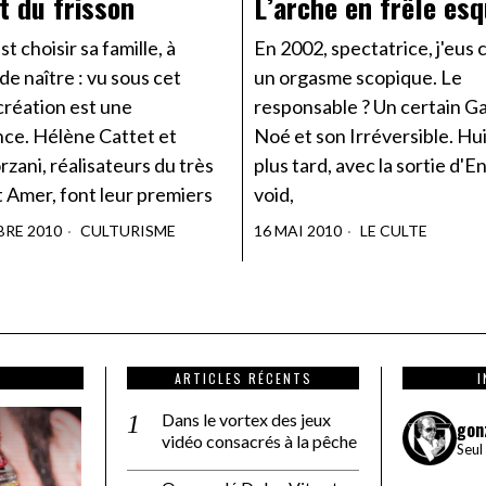
t du frisson
L’arche en frêle esq
t choisir sa famille, à
En 2002, spectatrice, j'eu
 de naître : vu sous cet
un orgasme scopique. Le
 création est une
responsable ? Un certain G
nce. Hélène Cattet et
Noé et son Irréversible. Hui
zani, réalisateurs du très
plus tard, avec la sortie d'E
 Amer, font leur premiers
void,
BRE 2010
CULTURISME
16 MAI 2010
LE CULTE
ARTICLES RÉCENTS
Dans le vortex des jeux
gon
vidéo consacrés à la pêche
Seul