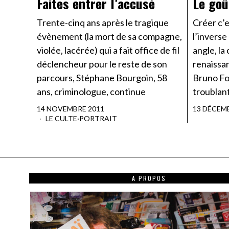
Faites entrer l’accusé
Le goû
Trente-cinq ans après le tragique
Créer c’es
évènement (la mort de sa compagne,
l’inverse
violée, lacérée) qui a fait office de fil
angle, la
déclencheur pour le reste de son
renaissa
parcours, Stéphane Bourgoin, 58
Bruno For
ans, criminologue, continue
troublant
14 NOVEMBRE 2011
13 DÉCEM
LE CULTE
·
PORTRAIT
A PROPOS