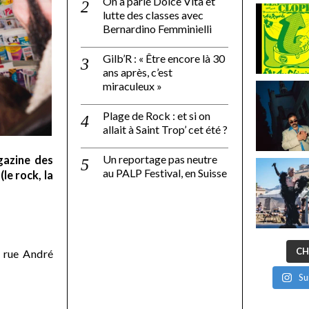
On a parlé Dolce Vita et
lutte des classes avec
Bernardino Femminielli
Gilb’R : « Être encore là 30
ans après, c’est
miraculeux »
Plage de Rock : et si on
allait à Saint Trop’ cet été ?
Un reportage pas neutre
gazine des
au PALP Festival, en Suisse
le rock, la
CH
 rue André
Su