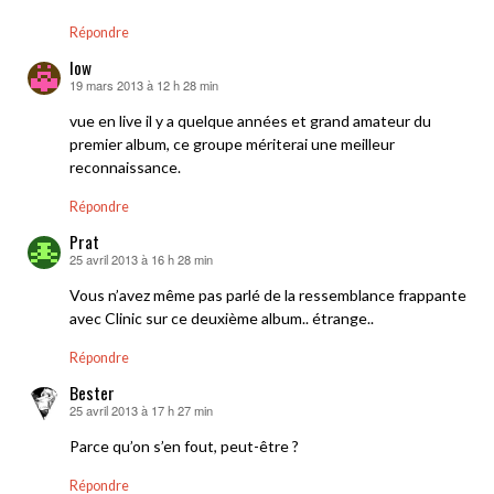
Répondre
low
19 mars 2013 à 12 h 28 min
dit :
vue en live il y a quelque années et grand amateur du
premier album, ce groupe mériterai une meilleur
reconnaissance.
Répondre
Prat
25 avril 2013 à 16 h 28 min
dit :
Vous n’avez même pas parlé de la ressemblance frappante
avec Clinic sur ce deuxième album.. étrange..
Répondre
Bester
25 avril 2013 à 17 h 27 min
dit :
Parce qu’on s’en fout, peut-être ?
Répondre