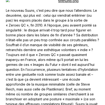
Le nouveau Suuns, c’est peu dire que nous l’attendions. Le
deuxième, qui plus est : celui qui viendrait entériner (ou
pas) les espoirs placés dans le groupe à la sortie de
« Zeroes QC », fin 2010. A l’époque, peu avaient pointé sa
singularité : le disque arrivait-il trop tard pour figurer en
bonne place dans les bilans de fin d’année ? Sa distribution
n’était-elle pas un peu trop confinée aux circuits parallèles ?
Souffrait-il d’un manque de visibilité de ses géniteurs,
retranchés derrière une esthétique volontiers « indie » ?
Toujours est-il que « Zeroes QC » passait quasiment
inaperçu en France, alors même qu’il portait en lui les
germes de ces « Images du Futur » dont il est aujourd’hui
question. En l’occurrence, plusieurs tentatives d’hybridation
entre une gestuelle rock somme toute assez banale et –
c’est là que ça devient intéressant – une écoute
approfondie de la musique minimaliste (celle de Steve
Reich, mais aussi celle de Plastikman). Bref, au moment
même où nombre de groupes similaires cherchaient à se
branchiser en adoptant une posture « maximale » (ce son
typique des affreuses compilations Kitsuné), Suuns la jouait