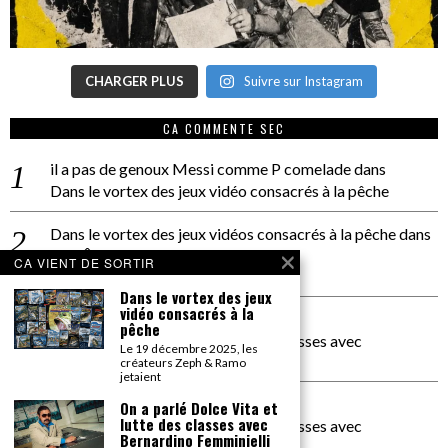
CHARGER PLUS
Suivre sur Instagram
CA COMMENTE SEC
il a pas de genoux Messi comme P comelade
dans
Dans le vortex des jeux vidéo consacrés à la pêche
Dans le vortex des jeux vidéos consacrés à la pêche
dans
PACÔME THIELLEMENT
CA VIENT DE SORTIR
La séance d’Hip Gnose
Dans le vortex des jeux
vidéo consacrés à la
La Patrie
dans
pêche
On a parlé Dolce Vita et lutte des classes avec
Le 19 décembre 2025, les
Bernardino Femminielli
créateurs Zeph & Ramo
jetaient
carte noire negra à l'o tiede
dans
On a parlé Dolce Vita et
lutte des classes avec
On a parlé Dolce Vita et lutte des classes avec
Bernardino Femminielli
Bernardino Femminielli