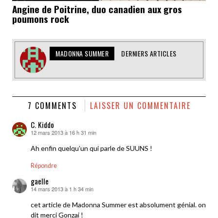
Angine de Poitrine, duo canadien aux gros
poumons rock
MADONNA SUMMER
DERNIERS ARTICLES
7 COMMENTS
LAISSER UN COMMENTAIRE
C. Kiddo
12 mars 2013 à 16 h 31 min
dit :
Ah enfin quelqu’un qui parle de SUUNS !
Répondre
gaelle
14 mars 2013 à 1 h 34 min
dit :
cet article de Madonna Summer est absolument génial. on
dit merci Gonzai !