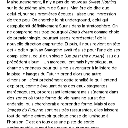
Malheureusement, il n’y a pas de nouveau
Sweet Nothing
sur le deuxième album de Suuns. Manière de dire que
celui-ci, sur ses premières écoutes, laisse une impression
de trop peu. On cherche le hit underground, celui qui
catapulterait définitivement Suuns dans la stratosphère. On
ne comprend pas trop pourquoi
Edie’s dream
comme choix
de premier single, pourtant assez représentatif de la
nouvelle direction empruntée. Et puis, il nous revient en tête
cet « edit » qu’
Ivan Smagghe
avait réalisé pour l’une de ses
compilations, celui d’un single (
Up past the nursery
) issu du
précédent album… Un morceau lent mais hypnotique, au
charme vénéneux pour qui aime s’aventurer à la lisière de
la piste. « Images du Futur » prend alors une autre
dimension : c’est précisément cette tonalité-là qu’il entend
explorer, comme évoluant dans des eaux stagnantes,
marécageuses, progressant lentement mais sûrement dans
des zones où toute forme de vie humaine aurait été
anéantie, puis chercherait à reprendre forme. Mais si ces
i
mages du Futur
ne sont pas très rassurantes, elles laissent
tout de même entrevoir quelque chose de lumineux à
l’horizon. C’est en tous cas une piste de sortie
envisageable, quand beaucoup d’autres se sont