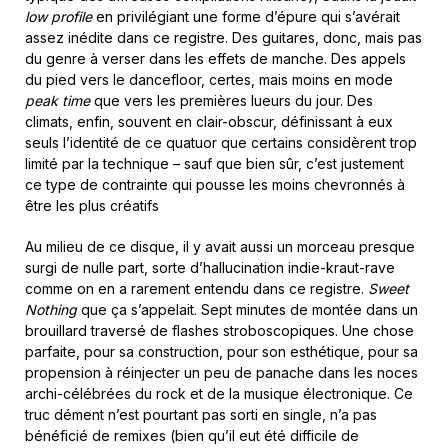
low profile
en privilégiant une forme d’épure qui s’avérait
assez inédite dans ce registre. Des guitares, donc, mais pas
du genre à verser dans les effets de manche. Des appels
du pied vers le dancefloor, certes, mais moins en mode
peak time
que vers les premières lueurs du jour. Des
climats, enfin, souvent en clair-obscur, définissant à eux
seuls l’identité de ce quatuor que certains considèrent trop
limité par la technique – sauf que bien sûr, c’est justement
ce type de contrainte qui pousse les moins chevronnés à
être les plus créatifs
Au milieu de ce disque, il y avait aussi un morceau presque
surgi de nulle part, sorte d’hallucination indie-kraut-rave
comme on en a rarement entendu dans ce registre.
Sweet
Nothing
que ça s’appelait. Sept minutes de montée dans un
brouillard traversé de flashes stroboscopiques. Une chose
parfaite, pour sa construction, pour son esthétique, pour sa
propension à réinjecter un peu de panache dans les noces
archi-célébrées du rock et de la musique électronique. Ce
truc dément n’est pourtant pas sorti en single, n’a pas
bénéficié de remixes (bien qu’il eut été difficile de