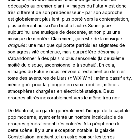
découpés au premier plan), « Images du Futur » est donc
très différent de son prédécesseur – par son approche. Il
est globalement plus lent, plus porté vers la contemplation,
plus cohérent aussi d’un bout à l’autre. Suuns joue
aujourd’hui une musique de descente, et non plus une
musique de montée. Clairement, ça reste de la musique
droguée
: une musique qui porte parfois les stigmates de
son agressivité contenue, mais qui préfère désormais
s’abandonner à des plaisirs plus sensoriels (la deuxième
moitié du disque, ascensionnelle à souhait). En cela,
« Images du Futur » nous renvoie directement au dernier
tome des aventures de Liars («
WIXIW »
) : même passif arty,
même goût pour la plongée en eaux troubles, mêmes
atmosphères chargées en électricité statique. Deux
groupes attirés inexorablement vers le même trou noir.
De Montréal, on garde généralement l’image de la capitale
pop moderne, ayant enfanté un nombre incalculable de
groupes généralement très colorés. A la périphérie de
cette scène, il y a une exception notable, la galaxie
Constellation, irradiant tel un astre noir sur les terres