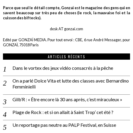
Parce que seul le détail compte, Gonzaï est le magazine des gens qui en
savent beaucoup sur très peu de choses (le rock, la mauvaise foi et la
cuisson des biftecks).
desk AT gonzai.com
Edité par GONZAÏ MEDIA. Pour tout envoi : CBE, 6 rue André Messager, pour
GONZAÏ, 75018 Paris
ARTICLES RÉCENTS
Dans le vortex des jeux vidéo consacrés à la pêche
On a parlé Dolce Vita et lutte des classes avec Bernardino
Femminielli
Gilb’R : « Être encore là 30 ans après, c’est miraculeux »
Plage de Rock : et si on allait à Saint Trop’ cet été ?
Un reportage pas neutre au PALP Festival, en Suisse