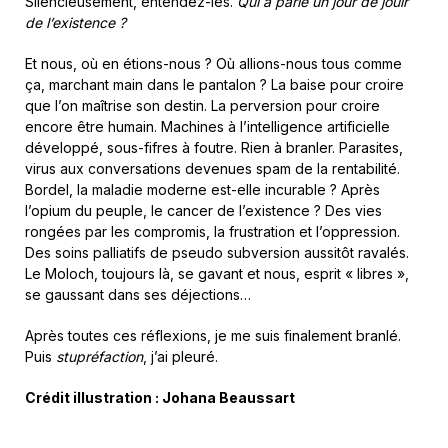
Silencieusement, entendez-les.
Qui a parlé un jour de jouir
de l’existence ?
Et nous, où en étions-nous ? Où allions-nous tous comme
ça, marchant main dans le pantalon ? La baise pour croire
que l’on maîtrise son destin. La perversion pour croire
encore être humain. Machines à l’intelligence artificielle
développé, sous-fifres à foutre. Rien à branler. Parasites,
virus aux conversations devenues spam de la rentabilité.
Bordel, la maladie moderne est-elle incurable ? Après
l’opium du peuple, le cancer de l’existence ? Des vies
rongées par les compromis, la frustration et l’oppression.
Des soins palliatifs de pseudo subversion aussitôt ravalés.
Le Moloch, toujours là, se gavant et nous, esprit « libres »,
se gaussant dans ses déjections…
Après toutes ces réflexions, je me suis finalement branlé.
Puis
stupréfaction
, j’ai pleuré.
Crédit illustration : Johana Beaussart