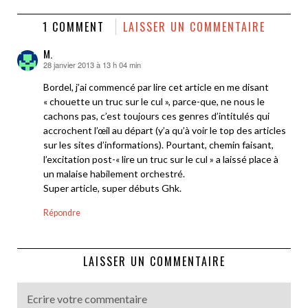
1 COMMENT
LAISSER UN COMMENTAIRE
M.
28 janvier 2013 à 13 h 04 min
dit :
Bordel, j’ai commencé par lire cet article en me disant
« chouette un truc sur le cul », parce-que, ne nous le
cachons pas, c’est toujours ces genres d’intitulés qui
accrochent l’œil au départ (y’a qu’à voir le top des articles
sur les sites d’informations). Pourtant, chemin faisant,
l’excitation post-« lire un truc sur le cul » a laissé place à
un malaise habilement orchestré.
Super article, super débuts Ghk.
Répondre
LAISSER UN COMMENTAIRE