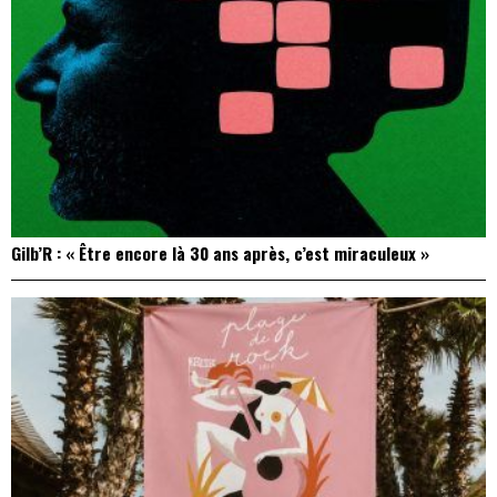
Gilb’R : « Être encore là 30 ans après, c’est miraculeux »