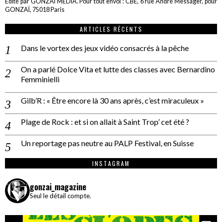
Edité par GONZAÏ MEDIA. Pour tout envoi : CBE, 6 rue André Messager, pour
GONZAÏ, 75018 Paris
ARTICLES RÉCENTS
Dans le vortex des jeux vidéo consacrés à la pêche
On a parlé Dolce Vita et lutte des classes avec Bernardino
Femminielli
Gilb’R : « Être encore là 30 ans après, c’est miraculeux »
Plage de Rock : et si on allait à Saint Trop’ cet été ?
Un reportage pas neutre au PALP Festival, en Suisse
INSTAGRAM
gonzai_magazine
Seul le détail compte.