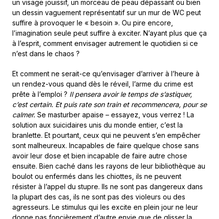
un visage jouissif, un morceau de peau dépassant ou bien
un dessin vaguement représentatif sur un mur de WC peut
suffire à provoquer le « besoin ». Ou pire encore,
l’imagination seule peut suffire à exciter. N’ayant plus que ça
à l’esprit, comment envisager autrement le quotidien si ce
n’est dans le chaos ?
Et comment ne serait-ce qu’envisager d’arriver à l’heure à
un rendez-vous quand dès le réveil, l’arme du crime est
prête à l’emploi ?
Il pensera avoir le temps de s’astiquer,
c’est certain. Et puis rate son train et recommencera, pour se
calmer.
Se masturber apaise – essayez, vous verrez ! La
solution aux suicidaires unis du monde entier, c’est la
branlette. Et pourtant, ceux qui ne peuvent s’en empêcher
sont malheureux. Incapables de faire quelque chose sans
avoir leur dose et bien incapable de faire autre chose
ensuite. Bien caché dans les rayons de leur bibliothèque au
boulot ou enfermés dans les chiottes, ils ne peuvent
résister à l’appel du stupre. Ils ne sont pas dangereux dans
la plupart des cas, ils ne sont pas des violeurs ou des
agresseurs. Le stimulus qui les excite en plein jour ne leur
donne pas foncièrement d’autre envie que de glisser la