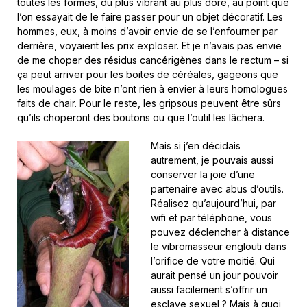
toutes les formes, du plus vibrant au plus doré, au point que
l’on essayait de le faire passer pour un objet décoratif. Les
hommes, eux, à moins d’avoir envie de se l’enfourner par
derrière, voyaient les prix exploser. Et je n’avais pas envie
de me choper des résidus cancérigènes dans le rectum – si
ça peut arriver pour les boites de céréales, gageons que
les moulages de bite n’ont rien à envier à leurs homologues
faits de chair. Pour le reste, les gripsous peuvent être sûrs
qu’ils choperont des boutons ou que l’outil les lâchera.
Mais si j’en décidais
autrement, je pouvais aussi
conserver la joie d’une
partenaire avec abus d’outils.
Réalisez qu’aujourd’hui, par
wifi et par téléphone, vous
pouvez déclencher à distance
le vibromasseur englouti dans
l’orifice de votre moitié. Qui
aurait pensé un jour pouvoir
aussi facilement s’offrir un
esclave sexuel ? Mais à quoi