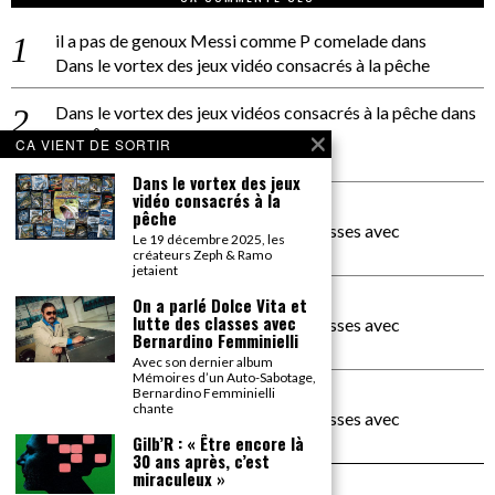
il a pas de genoux Messi comme P comelade
dans
Dans le vortex des jeux vidéo consacrés à la pêche
Dans le vortex des jeux vidéos consacrés à la pêche
dans
PACÔME THIELLEMENT
CA VIENT DE SORTIR
La séance d’Hip Gnose
Dans le vortex des jeux
vidéo consacrés à la
La Patrie
dans
pêche
On a parlé Dolce Vita et lutte des classes avec
Le 19 décembre 2025, les
Bernardino Femminielli
créateurs Zeph & Ramo
jetaient
carte noire negra à l'o tiede
dans
On a parlé Dolce Vita et
lutte des classes avec
On a parlé Dolce Vita et lutte des classes avec
Bernardino Femminielli
Bernardino Femminielli
Avec son dernier album
Mémoires d’un Auto-Sabotage,
moise et son mascaré
dans
Bernardino Femminielli
chante
On a parlé Dolce Vita et lutte des classes avec
Bernardino Femminielli
Gilb’R : « Être encore là
30 ans après, c’est
miraculeux »