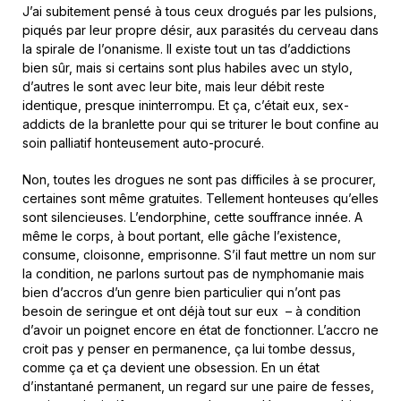
J’ai subitement pensé à tous ceux drogués par les pulsions,
piqués par leur propre désir, aux parasités du cerveau dans
la spirale de l’onanisme. Il existe tout un tas d’addictions
bien sûr, mais si certains sont plus habiles avec un stylo,
d’autres le sont avec leur bite, mais leur débit reste
identique, presque ininterrompu. Et ça, c’était eux, sex-
addicts de la branlette pour qui se triturer le bout confine au
soin palliatif honteusement auto-procuré.
Non, toutes les drogues ne sont pas difficiles à se procurer,
certaines sont même gratuites. Tellement honteuses qu’elles
sont silencieuses. L’endorphine, cette souffrance innée. A
même le corps, à bout portant, elle gâche l’existence,
consume, cloisonne, emprisonne. S’il faut mettre un nom sur
la condition, ne parlons surtout pas de nymphomanie mais
bien d’accros d’un genre bien particulier qui n’ont pas
besoin de seringue et ont déjà tout sur eux – à condition
d’avoir un poignet encore en état de fonctionner. L’accro ne
croit pas y penser en permanence, ça lui tombe dessus,
comme ça et ça devient une obsession. En un état
d’instantané permanent, un regard sur une paire de fesses,