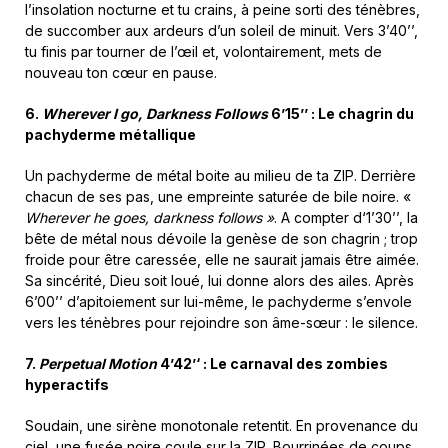
l’insolation nocturne et tu crains, à peine sorti des ténèbres,
de succomber aux ardeurs d’un soleil de minuit. Vers 3’40’’,
tu finis par tourner de l’œil et, volontairement, mets de
nouveau ton cœur en pause.
6.
Wherever I go, Darkness Follows
6’15’’ : Le chagrin du
pachyderme métallique
Un pachyderme de métal boite au milieu de ta ZIP. Derrière
chacun de ses pas, une empreinte saturée de bile noire. «
Wherever he goes, darkness follows »
. A compter d‘1’30’’, la
bête de métal nous dévoile la genèse de son chagrin ; trop
froide pour être caressée, elle ne saurait jamais être aimée.
Sa sincérité, Dieu soit loué, lui donne alors des ailes. Après
6’00’’ d’apitoiement sur lui-même, le pachyderme s’envole
vers les ténèbres pour rejoindre son âme-sœur : le silence.
7.
Perpetual Motion
4’42’‘ : Le carnaval des zombies
hyperactifs
Soudain, une sirène monotonale retentit. En provenance du
ciel, une fusée noire coule sur la ZIP. Bourrinées de coups,