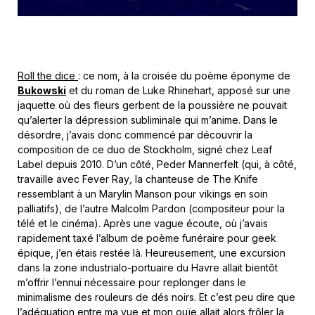
Roll the dice
: ce nom, à la croisée du poème éponyme de
Bukowski
et du roman de Luke Rhinehart, apposé sur une
jaquette où des fleurs gerbent de la poussière ne pouvait
qu’alerter la dépression subliminale qui m’anime. Dans le
désordre, j’avais donc commencé par découvrir la
composition de ce duo de Stockholm, signé chez Leaf
Label depuis 2010. D’un côté, Peder Mannerfelt (qui, à côté,
travaille avec Fever Ray
,
la chanteuse de The Knife
ressemblant à un Marylin Manson pour vikings en soin
palliatifs), de l’autre Malcolm Pardon (compositeur pour la
télé et le cinéma). Après une vague écoute, où j’avais
rapidement taxé l’album de poème funéraire pour geek
épique, j’en étais restée là. Heureusement, une excursion
dans la zone industrialo-portuaire du Havre allait bientôt
m’offrir l’ennui nécessaire pour replonger dans le
minimalisme des rouleurs de dés noirs. Et c’est peu dire que
l’adéquation entre ma vue et mon ouïe allait alors frôler la