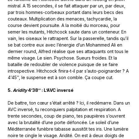
mistral. A 15 secondes, il se fait attaquer par un, par deux,
par trois hommes-corbeaux portant dans leurs becs des
couteaux. Multiplication des menaces, tachycardie, la
course devient poursuite. A la moitié du morceau, pour
semer les mutants, Hitchcock saute dans un conteneur. En
vain, les oiseaux le rattrapent. Sur la passerelle, tandis qu’il
se bat contre eux avec l’énergie d’un Mohammed Ali en
dernier round, Alfred réalise que ses attaquants ont tous le
même visage. Le sien. Psychose. Sueurs froides. Et la
bataille de redoubler de violence puisque de se faire
introspective. Hitchcock finira-t-il par s’auto-poignarder ? A
4’45’’, le suspense est à son comble. Ça coupe cut.
5.
Aridity
4’38’’ : L’AVC inversé
De battre, ton cœur s’était arrêté ? Ici, il redémarre. Dans un
AVC inversé, tu reconquiers palpitation et respiration. A
trente secondes, coup de piano, tes paupières s’ouvrent
avec la brutalité d’une porte défoncée. Le soleil d’une
Méditerranée funèbre tabasse aussitôt tes iris. Une lumière
noire te cingle le visage. Aridité. On est à deux doigts de