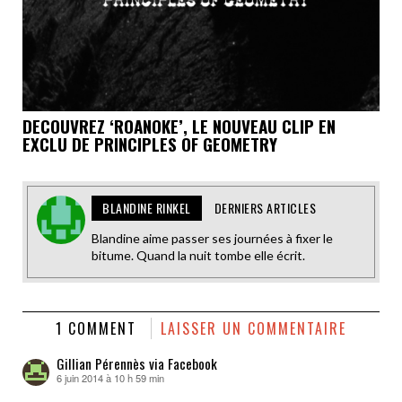
DECOUVREZ ‘ROANOKE’, LE NOUVEAU CLIP EN
EXCLU DE PRINCIPLES OF GEOMETRY
BLANDINE RINKEL
DERNIERS ARTICLES
Blandine aime passer ses journées à fixer le
bitume. Quand la nuit tombe elle écrit.
1 COMMENT
LAISSER UN COMMENTAIRE
Gillian Pérennès via Facebook
6 juin 2014 à 10 h 59 min
dit :