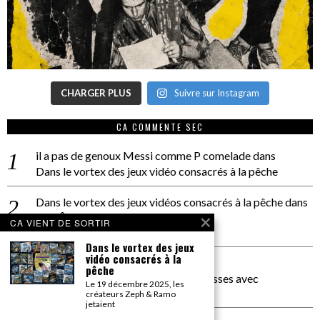
CHARGER PLUS
Suivre sur Instagram
CA COMMENTE SEC
il a pas de genoux Messi comme P comelade
dans
Dans le vortex des jeux vidéo consacrés à la pêche
Dans le vortex des jeux vidéos consacrés à la pêche
dans
PACÔME THIELLEMENT
CA VIENT DE SORTIR
La séance d’Hip Gnose
Dans le vortex des jeux
vidéo consacrés à la
La Patrie
dans
pêche
On a parlé Dolce Vita et lutte des classes avec
Le 19 décembre 2025, les
Bernardino Femminielli
créateurs Zeph & Ramo
jetaient