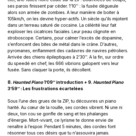
ses parois finissent par céder. 1’10’’ : la fusée dégueule
alors son armée de zombies. A leur manière de boiter à
105km/h, on les devine hyper-actifs. Un siècle qu’ils mijotent
dans un terreau saturé de cocaïne. La célérité leur fait
exploser les cicatrices faciales. Leur peau clignote en
stroboscope. Certains, pour calmer l’excès de dopamine,
s’enfoncent des bites de métal dans le crâne. D’autres,
pyromanes, enflamment des cadavres de navires pétroliers.
Arrivée des chiens épileptiques à 2’30’’. A la fin, sur ordre
du speedé en chef, les 666 vibrions galopent vers leur
fusée. Sans claquer la porte, ils décollent.
8.
Haunted Piano
1’09’’ introduction
+
9.
Haunted Piano
3’59’’ : Les frustrations écartelées
Sous l’une des grues de ta ZIP, tu découvres un piano
hanté. Au cœur de la rouille, ses cordes vibrent. Ni une ni
deux, ton cou se gonfle de sang et tes phalanges
d’énergie. Mort-vivant, ce lyrisme te donne envie de
renaître à l’espoir. Pendant 5 minutes, des cordes font
résonner tous ces désirs que tu n’assouvira jamais.