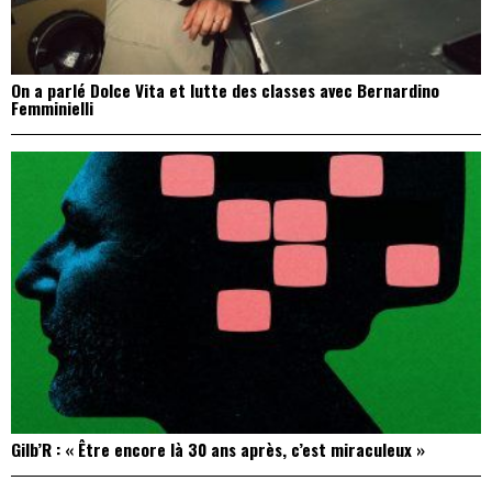
On a parlé Dolce Vita et lutte des classes avec Bernardino
Femminielli
Gilb’R : « Être encore là 30 ans après, c’est miraculeux »