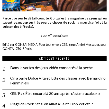
Parce que seul le détail compte, Gonzaï est le magazine des gens qui en
savent beaucoup sur très peu de choses (le rock, la mauvaise foi et la
cuisson des biftecks).
desk AT gonzai.com
Edité par GONZAÏ MEDIA. Pour tout envoi : CBE, 6 rue André Messager, pour
GONZAÏ, 75018 Paris
ARTICLES RÉCENTS
Dans le vortex des jeux vidéo consacrés à la pêche
On a parlé Dolce Vita et lutte des classes avec Bernardino
Femminielli
Gilb’R : « Être encore là 30 ans après, c’est miraculeux »
Plage de Rock : et si on allait à Saint Trop’ cet été ?