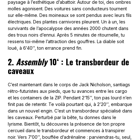
paysage à l’esthétique d’abattoir. Autour de toi, des ombres
molles agonisent. Des voitures sans conducteurs tournent
sur elle-même. Des moineaux se sont pendus avec leurs fils
électriques. Des plantes carnivores pleurent. Un à un, les
survivants de l’apocalypse des années 2000 chutent dans
des trous noirs d’ennui. Après 5 minutes de ritournelle, tu
ressens toi-même l’attraction des gouffres. La diable soit
loué, à 6’40’’, ton errance prend fin.
2.
Assembly
10‘ : Le transbordeur de
caveaux
C’est maintenant dans le corps de Jack Nicholson, santiags
rétro-futuristes aux pieds, que tu avances entre les cargo
et les containers de la ZIP. Pendant 2‘15’’, ton pas lourd n’en
finit pas de retentir. Te voilà pourtant qui, à 2’20’’, embarque
dans un nouvel engin. C’est un transbordeur spécialisé dans
les caveaux. Perturbé par la bête, tu donnes dans le
lyrisme. Bientôt, tu découvres la présence de ton propre
cercueil dans le transbordeur et commences à transpirer
noir. Vers 7’00’’, bouffée d’adrénaline : parviendras-tu, seul,