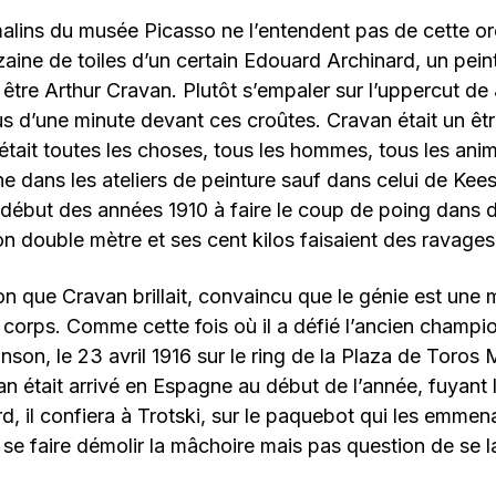
malins du musée Picasso ne l’entendent pas de cette orei
aine de toiles d’un certain Edouard Archinard, un pein
n être Arthur Cravan. Plutôt s’empaler sur l’uppercut d
us d’une minute devant ces croûtes. Cravan était un êtr
 était toutes les choses, tous les hommes, tous les anim
iche dans les ateliers de peinture sauf dans celui de K
u début des années 1910 à faire le coup de poing dans
n double mètre et ses cent kilos faisaient des ravages
ion que Cravan brillait, convaincu que le génie est une 
 corps. Comme cette fois où il a défié l’ancien champ
nson, le 23 avril 1916 sur le ring de la Plaza de Toro
n était arrivé en Espagne au début de l’année, fuyant
rd, il confiera à Trotski, sur le paquebot qui les emme
n se faire démolir la mâchoire mais pas question de se la