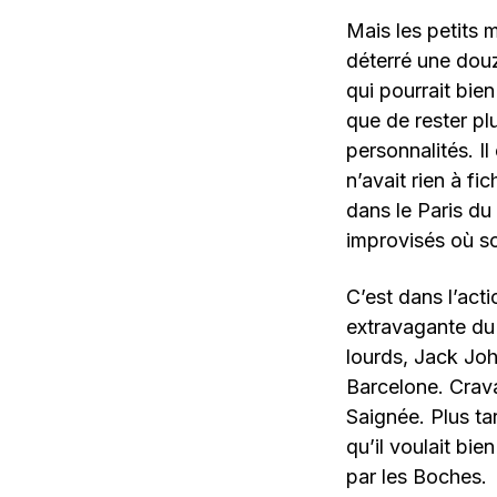
Mais les petits 
déterré une douz
qui pourrait bie
que de rester pl
personnalités. Il
n’avait rien à f
dans le Paris d
improvisés où so
C’est dans l’act
extravagante du
lourds, Jack Joh
Barcelone. Crava
Saignée. Plus ta
qu’il voulait bie
par les Boches.