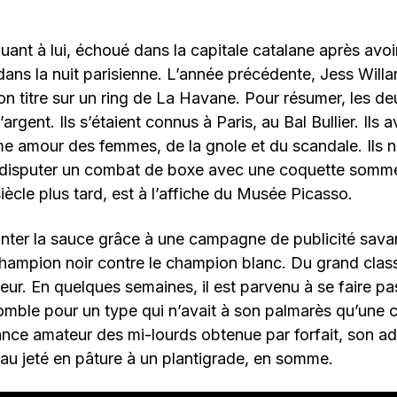
uant à lui, échoué dans la capitale catalane après avo
dans la nuit parisienne. L’année précédente, Jess Willar
n titre sur un ring de La Havane. Pour résumer, les 
argent. Ils s’étaient connus à Paris, au Bal Bullier. Ils 
amour des femmes, de la gnole et du scandale. Ils n’
 disputer un combat de boxe avec une coquette somme 
iècle plus tard, est à l’affiche du Musée Picasso.
onter la sauce grâce à une campagne de publicité sa
champion noir contre le champion blanc. Du grand clas
teur. En quelques semaines, il est parvenu à se faire p
mble pour un type qui n’avait à son palmarès qu’une c
ce amateur des mi-lourds obtenue par forfait, son adv
au jeté en pâture à un plantigrade, en somme.