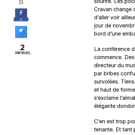
sourire. Les poch
Cravan change de
d’aller voir aill
2
jour de novembr
bord d’une emba
2
La conférence de 
PARTAGES
commence. Des gr
directeur du mu
par bribes confu
survolées. Tien
et haut de forme
s’exclame l’aima
élégante dondon
C’en est trop pou
tenante. Et tant