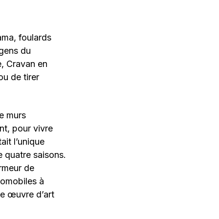
ama, foulards
 gens du
e, Cravan en
ou de tirer
tre murs
nt, pour vivre
it l’unique
de quatre saisons.
armeur de
tomobiles à
une œuvre d’art