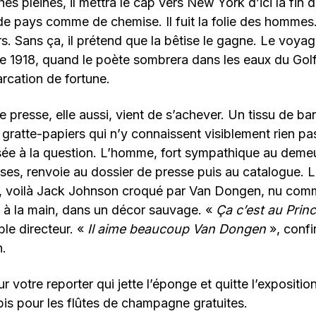
es pleines, il mettra le cap vers New York d’ici la fin d
 pays comme de chemise. Il fuit la folie des hommes. 
eurs. Sans ça, il prétend que la bêtise le gagne. Le voya
e 1918, quand le poète sombrera dans les eaux du Gol
rcation de fortune.
presse, elle aussi, vient de s’achever. Un tissu de bana
atte-papiers qui n’y connaissent visiblement rien pas
sée à la question. L’homme, fort sympathique au deme
ses, renvoie au dossier de presse puis au catalogue.
s, voilà Jack Johnson croqué par Van Dongen, nu com
 à la main, dans un décor sauvage. «
Ça c’est au Pri
ble directeur. «
Il aime beaucoup Van Dongen
», conf
.
r votre reporter qui jette l’éponge et quitte l’expositi
 pis pour les flûtes de champagne gratuites.