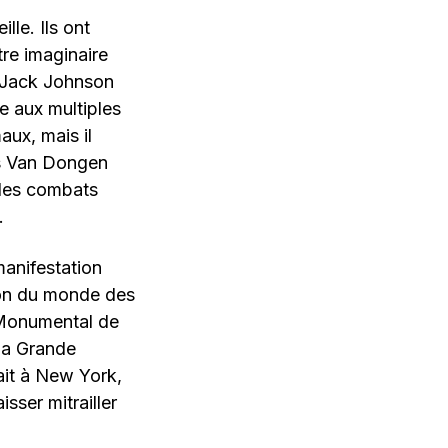
lle. Ils ont
tre imaginaire
e Jack Johnson
e aux multiples
aux, mais il
ees Van Dongen
 des combats
.
manifestation
ion du monde des
s Monumental de
 la Grande
nait à New York,
isser mitrailler