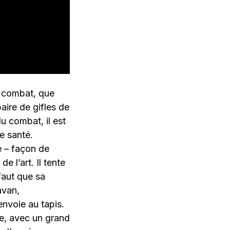
u combat, que
aire de gifles de
u combat, il est
e santé.
e – façon de
de l’art. Il tente
 faut que sa
avan,
envoie au tapis.
ère, avec un grand