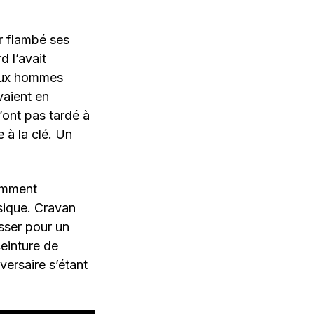
ir flambé ses
d l’avait
deux hommes
avaient en
ont pas tardé à
à la clé. Un
vamment
sique. Cravan
asser pour un
einture de
ersaire s’étant