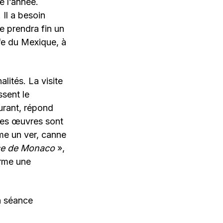
e l’année.
Il a besoin
ge prendra fin un
fe du Mexique, à
lités. La visite
sent le
urant, répond
 Les œuvres sont
me un ver, canne
nce de Monaco
»,
irme une
on séance