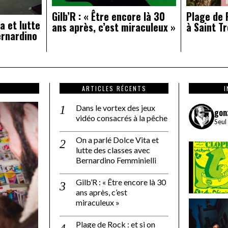
Gilb’R : « Être encore là 30
Plage de R
a et lutte
ans après, c’est miraculeux »
à Saint Tr
ernardino
ARTICLES RÉCENTS
Dans le vortex des jeux
gon
vidéo consacrés à la pêche
Seul
On a parlé Dolce Vita et
lutte des classes avec
Bernardino Femminielli
Gilb’R : « Être encore là 30
ans après, c’est
miraculeux »
Plage de Rock : et si on