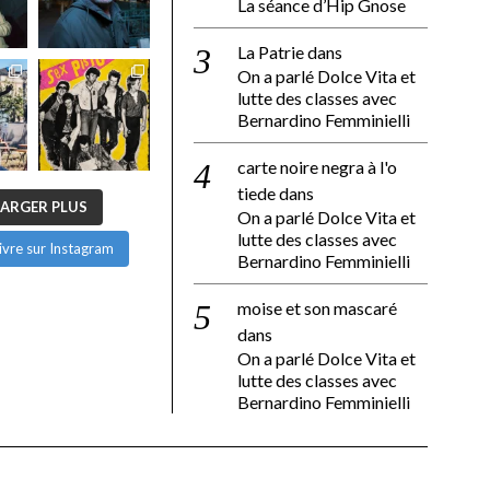
La séance d’Hip Gnose
La Patrie
dans
On a parlé Dolce Vita et
lutte des classes avec
Bernardino Femminielli
carte noire negra à l'o
tiede
dans
ARGER PLUS
On a parlé Dolce Vita et
lutte des classes avec
ivre sur Instagram
Bernardino Femminielli
moise et son mascaré
dans
On a parlé Dolce Vita et
lutte des classes avec
Bernardino Femminielli