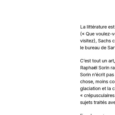
La littérature es
(« Que voulez-vo
visitez), Sachs 
le bureau de Sa
C’est tout un art
Raphaël Sorin r
Sorin n’écrit pas
chose, moins cor
glaciation et la 
« crépusculaires
sujets traités a