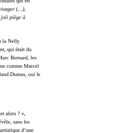
ostales qui en
visager (…),
joli piège à
à la Nelly
t, qui était du
Marc Bernard, les
 noms comme Marcel
Roland Dumas, oui le
et alors ? »,
vèle, sans les
artistique d’une