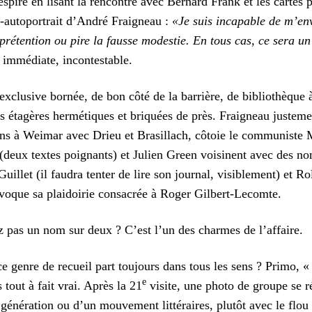
spire en lisant la rencontre avec Bernard Frank et les cartes p
i-autoportrait d’André Fraigneau :
«Je suis incapable de m’en
prétention ou pire la fausse modestie. En tous cas, ce sera un 
, immédiate, incontestable.
exclusive bornée, de bon côté de la barrière, de bibliothèque 
s étagères hermétiques et briquées de près. Fraigneau justemen
ns à Weimar avec Drieu et Brasillach, côtoie le communiste 
 (deux textes poignants) et Julien Green voisinent avec des
uillet (il faudra tenter de lire son journal, visiblement) et 
évoque sa plaidoirie consacrée à Roger Gilbert-Lecomte.
z pas un nom sur deux ?
C’est l’un des charmes de l’affaire.
 genre de recueil part toujours dans tous les sens ? Primo, « 
e
 tout à fait vrai. Après la 21
visite, une photo de groupe se ré
 génération ou d’un mouvement littéraires, plutôt avec le flou 