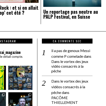
ock : et si on allait
Un reportage pas neutre au
op’ cet été ?
PALP Festival, en Suisse
INSTAGRAM
CA COMMENTE SEC
il a pas de genoux Messi
zai_magazine
comme P comelade
dans
 le détail compte.
Dans le vortex des jeux
vidéo consacrés à la
pêche
Dans le vortex des jeux
vidéos consacrés à la
pêche
dans
PACÔME
THIELLEMENT