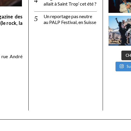
allait à Saint Trop’ cet été ?
Un reportage pas neutre
gazine des
au PALP Festival, en Suisse
le rock, la
CH
 rue André
Su