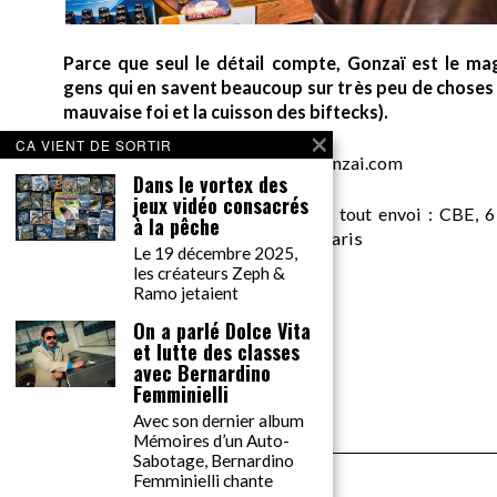
Parce que seul le détail compte, Gonzaï est le ma
gens qui en savent beaucoup sur très peu de choses (
mauvaise foi et la cuisson des biftecks).
CA VIENT DE SORTIR
desk AT gonzai.com
Dans le vortex des
jeux vidéo consacrés
Edité par GONZAÏ MEDIA. Pour tout envoi : CBE, 6
à la pêche
Messager, pour GONZAÏ, 75018 Paris
Le 19 décembre 2025,
les créateurs Zeph &
Ramo jetaient
On a parlé Dolce Vita
et lutte des classes
avec Bernardino
Femminielli
Avec son dernier album
Mémoires d’un Auto-
Sabotage, Bernardino
Femminielli chante