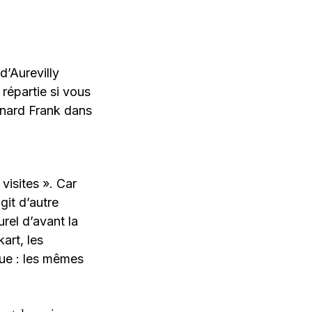
d’Aurevilly
 répartie si vous
rnard Frank dans
 visites ». Car
git d’autre
rel d’avant la
art, les
que : les mêmes