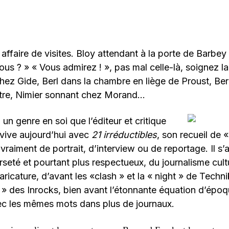
t affaire de visites. Bloy attendant à la porte de Barbey 
us ? » « Vous admirez ! », pas mal celle-là, soignez la
chez Gide, Berl dans la chambre en liège de Proust, Be
rtre, Nimier sonnant chez Morand…
, un genre en soi que l’éditeur et critique
avive aujourd’hui avec
21 irréductibles
, son recueil de «
 vraiment de portrait, d’interview ou de reportage. Il s’a
seté et pourtant plus respectueux, du journalisme cultu
caricature, d’avant les
«clash » et la « night » de Technik
 » des Inrocks, bien avant l’étonnante équation d’épo
vec les mêmes mots dans plus de journaux.