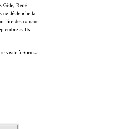
is Gide, René
s ne déclenche la
ant lire des romans
eptembre ». Ils
re visite à Sorin.»