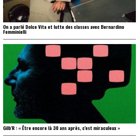
On a parlé Dolce Vita et lutte des classes avec Bernardino
Femminielli
Gilb’R : « Être encore là 30 ans après, c’est miraculeux »