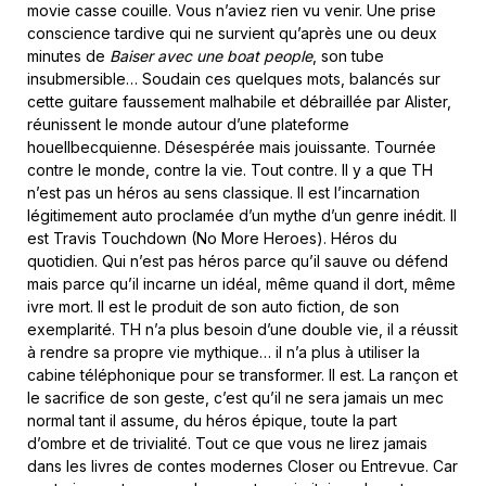
movie casse couille. Vous n’aviez rien vu venir. Une prise
conscience tardive qui ne survient qu’après une ou deux
minutes de
Baiser avec une boat people
, son tube
insubmersible… Soudain ces quelques mots, balancés sur
cette guitare faussement malhabile et débraillée par Alister,
réunissent le monde autour d’une plateforme
houellbecquienne. Désespérée mais jouissante. Tournée
contre le monde, contre la vie. Tout contre. Il y a que TH
n’est pas un héros au sens classique. Il est l’incarnation
légitimement auto proclamée d’un mythe d’un genre inédit. Il
est Travis Touchdown (No More Heroes). Héros du
quotidien. Qui n’est pas héros parce qu’il sauve ou défend
mais parce qu’il incarne un idéal, même quand il dort, même
ivre mort. Il est le produit de son auto fiction, de son
exemplarité. TH n’a plus besoin d’une double vie, il a réussit
à rendre sa propre vie mythique… il n’a plus à utiliser la
cabine téléphonique pour se transformer. Il est. La rançon et
le sacrifice de son geste, c’est qu’il ne sera jamais un mec
normal tant il assume, du héros épique, toute la part
d’ombre et de trivialité. Tout ce que vous ne lirez jamais
dans les livres de contes modernes Closer ou Entrevue. Car