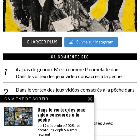
CHARGER PLUS
Suivre sur Instagram
CA COMMENTE SEC
il a pas de genoux Messi comme P comelade
dans
Dans le vortex des jeux vidéo consacrés à la pêche
Dans le vortex des jeux vidéos consacrés à la pêche
dans
PACÔME THIELLEMENT
CA VIENT DE SORTIR
La séance d’Hip Gnose
Dans le vortex des jeux
vidéo consacrés à la
La Patrie
dans
pêche
On a parlé Dolce Vita et lutte des classes avec
Le 19 décembre 2025, les
Bernardino Femminielli
créateurs Zeph & Ramo
jetaient