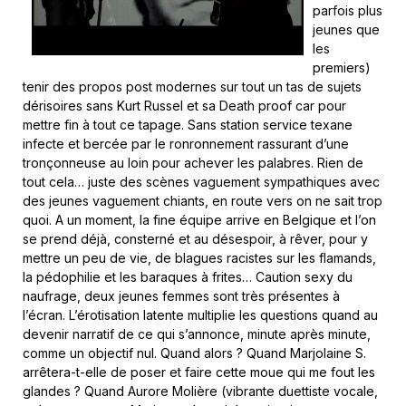
parfois plus
jeunes que
les
premiers)
tenir des propos post modernes sur tout un tas de sujets
dérisoires sans Kurt Russel et sa Death proof car pour
mettre fin à tout ce tapage. Sans station service texane
infecte et bercée par le ronronnement rassurant d’une
tronçonneuse au loin pour achever les palabres. Rien de
tout cela… juste des scènes vaguement sympathiques avec
des jeunes vaguement chiants, en route vers on ne sait trop
quoi. A un moment, la fine équipe arrive en Belgique et l’on
se prend déjà, consterné et au désespoir, à rêver, pour y
mettre un peu de vie, de blagues racistes sur les flamands,
la pédophilie et les baraques à frites… Caution sexy du
naufrage, deux jeunes femmes sont très présentes à
l’écran. L’érotisation latente multiplie les questions quand au
devenir narratif de ce qui s’annonce, minute après minute,
comme un objectif nul. Quand alors ? Quand Marjolaine S.
arrêtera-t-elle de poser et faire cette moue qui me fout les
glandes ? Quand Aurore Molière (vibrante duettiste vocale,