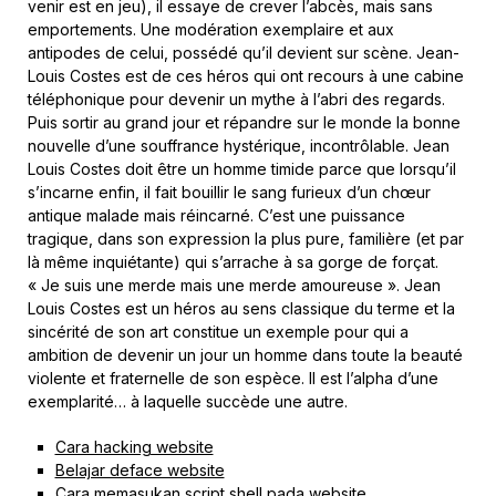
venir est en jeu), il essaye de crever l’abcès, mais sans
emportements. Une modération exemplaire et aux
antipodes de celui, possédé qu’il devient sur scène. Jean-
Louis Costes est de ces héros qui ont recours à une cabine
téléphonique pour devenir un mythe à l’abri des regards.
Puis sortir au grand jour et répandre sur le monde la bonne
nouvelle d’une souffrance hystérique, incontrôlable. Jean
Louis Costes doit être un homme timide parce que lorsqu’il
s’incarne enfin, il fait bouillir le sang furieux d’un chœur
antique malade mais réincarné. C’est une puissance
tragique, dans son expression la plus pure, familière (et par
là même inquiétante) qui s’arrache à sa gorge de forçat.
« Je suis une merde mais une merde amoureuse ». Jean
Louis Costes est un héros au sens classique du terme et la
sincérité de son art constitue un exemple pour qui a
ambition de devenir un jour un homme dans toute la beauté
violente et fraternelle de son espèce. Il est l’alpha d’une
exemplarité… à laquelle succède une autre.
Cara hacking website
Belajar deface website
Cara memasukan script shell pada website