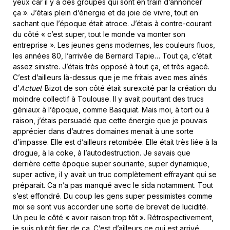
yeux car il y a des groupes qui sont en train d’annoncer
ça ». J’étais plein d’énergie et de joie de vivre, tout en
sachant que l’époque était atroce. J’étais à contre-courant
du côté « c’est super, tout le monde va monter son
entreprise ». Les jeunes gens modernes, les couleurs fluos,
les années 80, l’arrivée de Bernard Tapie… Tout ça, c’était
assez sinistre. J’étais très opposé à tout ça, et très agacé.
C’est d’ailleurs là-dessus que je me fritais avec mes aînés
d’
Actuel
. Bizot de son côté était surexcité par la création du
moindre collectif à Toulouse. Il y avait pourtant des trucs
géniaux à l’époque, comme Basquiat. Mais moi, à tort ou à
raison, j’étais persuadé que cette énergie que je pouvais
apprécier dans d’autres domaines menait à une sorte
d’impasse. Elle est d’ailleurs retombée. Elle était très liée à la
drogue, à la coke, à l’autodestruction. Je savais que
derrière cette époque super souriante, super dynamique,
super active, il y avait un truc complètement effrayant qui se
préparait. Ca n’a pas manqué avec le sida notamment. Tout
s’est effondré. Du coup les gens super pessimistes comme
moi se sont vus accorder une sorte de brevet de lucidité.
Un peu le côté « avoir raison trop tôt ». Rétrospectivement,
je suis plutôt fier de ça. C’est d’ailleurs ce qui est arrivé