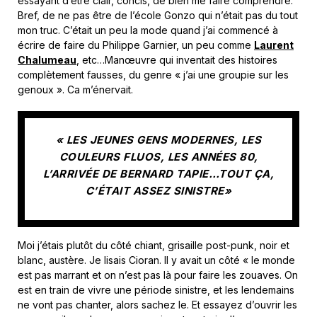
essayant d’être clair, concis, de bien me faire comprendre.
Bref, de ne pas être de l’école Gonzo qui n’était pas du tout
mon truc. C’était un peu la mode quand j’ai commencé à
écrire de faire du Philippe Garnier, un peu comme
Laurent
Chalumeau
, etc…Manœuvre qui inventait des histoires
complètement fausses, du genre « j’ai une groupie sur les
genoux ». Ca m’énervait.
« LES JEUNES GENS MODERNES, LES
COULEURS FLUOS, LES ANNÉES 80,
L’ARRIVÉE DE BERNARD TAPIE…TOUT ÇA,
C’ÉTAIT ASSEZ SINISTRE»
Moi j’étais plutôt du côté chiant, grisaille post-punk, noir et
blanc, austère. Je lisais Cioran. Il y avait un côté « le monde
est pas marrant et on n’est pas là pour faire les zouaves. On
est en train de vivre une période sinistre, et les lendemains
ne vont pas chanter, alors sachez le. Et essayez d’ouvrir les