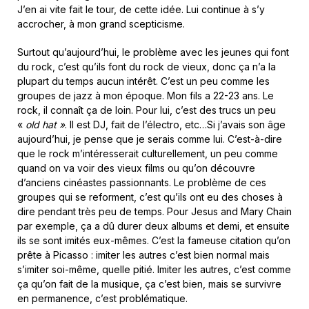
J’en ai vite fait le tour, de cette idée. Lui continue à s’y
accrocher, à mon grand scepticisme.
Surtout qu’aujourd’hui, le problème avec les jeunes qui font
du rock, c’est qu’ils font du rock de vieux, donc ça n’a la
plupart du temps aucun intérêt. C’est un peu comme les
groupes de jazz à mon époque. Mon fils a 22-23 ans. Le
rock, il connaît ça de loin. Pour lui, c’est des trucs un peu
«
old hat »
. Il est DJ, fait de l’électro, etc…Si j’avais son âge
aujourd’hui, je pense que je serais comme lui. C’est-à-dire
que le rock m’intéresserait culturellement, un peu comme
quand on va voir des vieux films ou qu’on découvre
d’anciens cinéastes passionnants. Le problème de ces
groupes qui se reforment, c’est qu’ils ont eu des choses à
dire pendant très peu de temps. Pour Jesus and Mary Chain
par exemple, ça a dû durer deux albums et demi, et ensuite
ils se sont imités eux-mêmes. C’est la fameuse citation qu’on
prête à Picasso : imiter les autres c’est bien normal mais
s’imiter soi-même, quelle pitié. Imiter les autres, c’est comme
ça qu’on fait de la musique, ça c’est bien, mais se survivre
en permanence, c’est problématique.