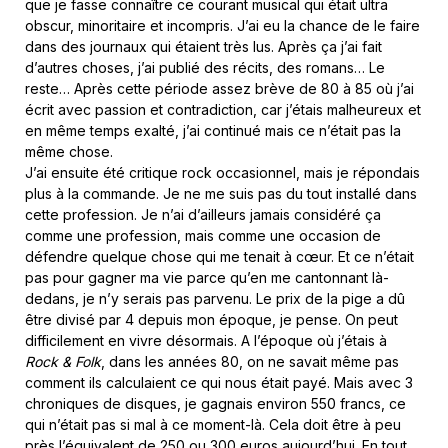
que je fasse connaître ce courant musical qui était ultra
obscur, minoritaire et incompris. J’ai eu la chance de le faire
dans des journaux qui étaient très lus. Après ça j’ai fait
d’autres choses, j’ai publié des récits, des romans… Le
reste… Après cette période assez brève de 80 à 85 où j’ai
écrit avec passion et contradiction, car j’étais malheureux et
en même temps exalté, j’ai continué mais ce n’était pas la
même chose.
J’ai ensuite été critique rock occasionnel, mais je répondais
plus à la commande. Je ne me suis pas du tout installé dans
cette profession. Je n’ai d’ailleurs jamais considéré ça
comme une profession, mais comme une occasion de
défendre quelque chose qui me tenait à cœur. Et ce n’était
pas pour gagner ma vie parce qu’en me cantonnant là-
dedans, je n’y serais pas parvenu. Le prix de la pige a dû
être divisé par 4 depuis mon époque, je pense. On peut
difficilement en vivre désormais. A l’époque où j’étais à
Rock & Folk
, dans les années 80, on ne savait même pas
comment ils calculaient ce qui nous était payé. Mais avec 3
chroniques de disques, je gagnais environ 550 francs, ce
qui n’était pas si mal à ce moment-là. Cela doit être à peu
près l’équivalent de 250 ou 300 euros aujourd’hui. En tout