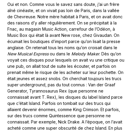
Oui et non. Comme vous le savez sans doute, j’ai un frère
aîné cinéaste, et on vivait pas loin de Paris, dans la vallée
de Chevreuse. Notre mère habitait à Paris, et on avait donc
des raisons d’y aller régulièrement. On se précipitait à la
Fnac, au magasin Music Action, carrefour de l’Odéon, à
Music Box qui était là avant New rose, chez Givaudan. On
écumait les boutiques d’import parce qu’on lisait la presse
anglaise. On retenait tous les noms qu’on croisait dans le
New Musical Express
ou dans le
Melody Maker
. Dès qu’on
voyait ces disques pour lesquels on avait vu une critique ou
une pub, on allait tout de suite les écouter, et parfois on
prenait même le risque de les acheter sur leur pochette. On
était jeunes et assez snobs. On cherchait toujours les trucs
super underground, pas du tout connus : Van der Graaf
Generator, Tyrannosaurus Rex (que personne ne
connaissait avant T. Rex), les disques du label Island parce
que c’était Island. Parfois on tombait sur des trucs qui
allaient devenir énormes, comme King Crimson. Et parfois,
sur des trucs comme Quintessence que personne ne
connaissait. Par exemple, Nick Drake. A l’époque, on l’avait
acheté comme une super obscurité de chez Island. En plus