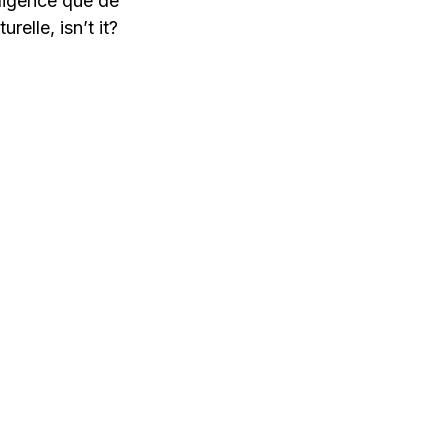
lligence que de
relle, isn’t it?