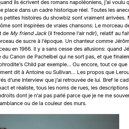
 quand ils écrivent des romans napoléoniens, j’ai voulu 
 se place dans un cadre historique réel. Toutes les ane
es petites histoires du showbiz sont vraiment arrivées.
ôme sont inspirées de vraies chansons: Le morceau de
ut de
My friend Jack
(il fredonne l’air ndlr), relatif au fa
morceau de sucre à l’époque. Un chanteur comme Jérôm
rceau en 1966. Il y a sans cesse des allusions: quand J
 du Canon de Pachelbel qui ne sort pas, et que finale
hrodite’s Child par exemple… Ou encore, tout ce que 
raiment dit à Antoine ou Sullivan… Les propos que Leroux
irés d’une interview que j’ai retrouvée de lui. Bref le c
ct et réaliste, tous les noms de rues, les descriptions 
roits dont je n’ai pas parlé parce que je ne me souve
’ambiance ou de la couleur des murs.