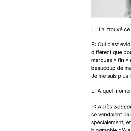
L: J’ai trouvé c
P: Oui c’est évid
différent que po
marques « fin » e
beaucoup de mal 
Je me suis plus i
L: A quel moment
P: Après
Soucou
se vendaient plus
spécialement, et 
biographie d’Ala