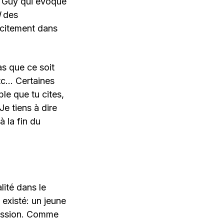
n Guy qui évoque
d
des
citement dans
as que ce soit
etc… Certaines
le que tu cites,
Je tiens à dire
à la fin du
.
lité dans le
 existé: un jeune
mission. Comme