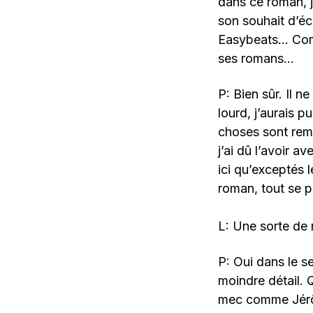
dans ce roman, 
son souhait d’éc
Easybeats… Comm
ses romans…
P: Bien sûr. Il n
lourd, j’aurais p
choses sont remo
j’ai dû l’avoir a
ici qu’exceptés l
roman, tout se p
L: Une sorte de 
P: Oui dans le se
moindre détail. 
mec comme Jérôm