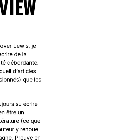
RVIEW
rover Lewis, je
crire de la
vité débordante.
ueil d’articles
ssionnés) que les
jours su écrire
en être un
ttérature (ce que
’auteur y renoue
gagne. Preuve en