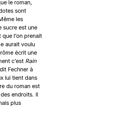
que le roman,
cdotes sont
 Même les
 sucre est une
it que l’on prenait
e aurait voulu
érôme écrit une
ment c’est
Rain
dit Fechner à
 lui tient dans
adre du roman est
des endroits. Il
nais plus