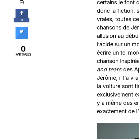
certains le font
donc la fiction,
vraies, toutes c
0
chansons de Jér
allusion au déb
l’acide sur un 
0
écrire un tel mo
PARTAGES
chanson inspirée
and tears
des Ap
Jérôme, il l’a v
la voiture sont t
exclusivement exa
y a même des end
exactement de l