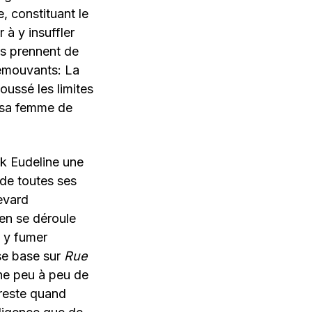
e, constituant le
r à y insuffler
es prennent de
 émouvants: La
poussé les limites
t sa femme de
ck Eudeline une
 de toutes ses
evard
ien se déroule
t y fumer
 se base sur
Rue
gne peu à peu de
 reste quand