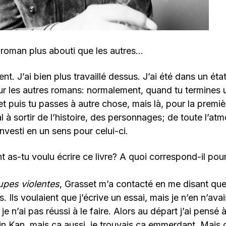
e roman plus abouti que les autres…
ent. J’ai bien plus travaillé dessus. J’ai été dans un état
ur les autres romans: normalement, quand tu termines un
t puis tu passes à autre chose, mais là, pour la première
à sortir de l’histoire, des personnages; de toute l’atm
nvesti en un sens pour celui-ci.
 as-tu voulu écrire ce livre? A quoi correspond-il pour
pes violentes
, Grasset m’a contacté en me disant qu
. Ils voulaient que j’écrive un essai, mais je n’en n’ava
je n’ai pas réussi à le faire. Alors au départ j’ai pensé 
in Kan, mais ça aussi, je trouvais ça emmerdant. Mais c