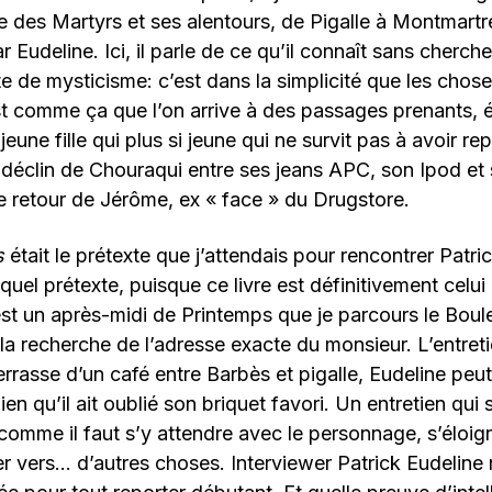
rue des Martyrs et ses alentours, de Pigalle à Montmartr
ar Eudeline. Ici, il parle de ce qu’il connaît sans cherche
 de mysticisme: c’est dans la simplicité que les chos
est comme ça que l’on arrive à des passages prenants,
eune fille qui plus si jeune qui ne survit pas à avoir re
le déclin de Chouraqui entre ses jeans APC, son Ipod e
le retour de Jérôme, ex « face » du Drugstore.
s
était le prétexte que j’attendais pour rencontrer Patri
 quel prétexte, puisque ce livre est définitivement celui
est un après-midi de Printemps que je parcours le Boul
a recherche de l’adresse exacte du monsieur. L’entret
terrasse d’un café entre Barbès et pigalle, Eudeline peu
ien qu’il ait oublié son briquet favori. Un entretien qui
 comme il faut s’y attendre avec le personnage, s’éloi
er vers… d’autres choses. Interviewer Patrick Eudeline