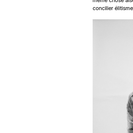
même chose aisée
concilier élitism