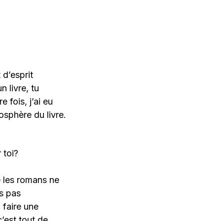
 d’esprit
 livre, tu
 fois, j’ai eu
osphère du livre.
 toi?
e les romans ne
is pas
à faire une
’est tout de