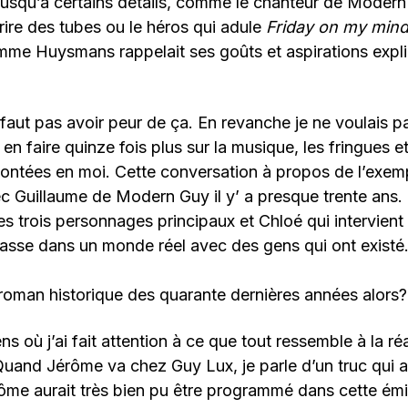
jusqu’à certains détails, comme le chanteur de Moder
rire des tubes ou le héros qui adule
Friday on my min
e Huysmans rappelait ses goûts et aspirations expli
e faut pas avoir peur de ça. En revanche je ne voulais p
u en faire quinze fois plus sur la musique, les fringues 
ntées en moi. Cette conversation à propos de l’exemp
vec Guillaume de Modern Guy il y’ a presque trente ans. 
es trois personnages principaux et Chloé qui intervient 
asse dans un monde réel avec des gens qui ont existé
roman historique des quarante dernières années alors?
ns où j’ai fait attention à ce que tout ressemble à la réa
Quand Jérôme va chez Guy Lux, je parle d’un truc qui a
e aurait très bien pu être programmé dans cette é