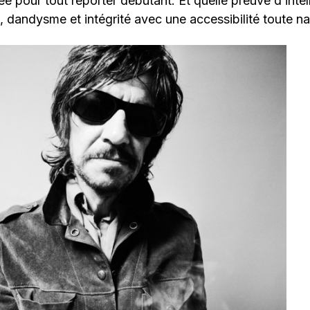
 pour tout reporter débutant. Et quelle preuve d’inte
e, dandysme et intégrité avec une accessibilité toute natu