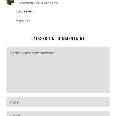
19 septembre 2014 à 13 h 41 min
dit :
Ça passe…
Répondre
LAISSER UN COMMENTAIRE