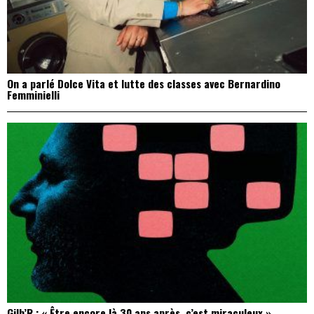
On a parlé Dolce Vita et lutte des classes avec Bernardino
Femminielli
Gilb’R : « Être encore là 30 ans après, c’est miraculeux »