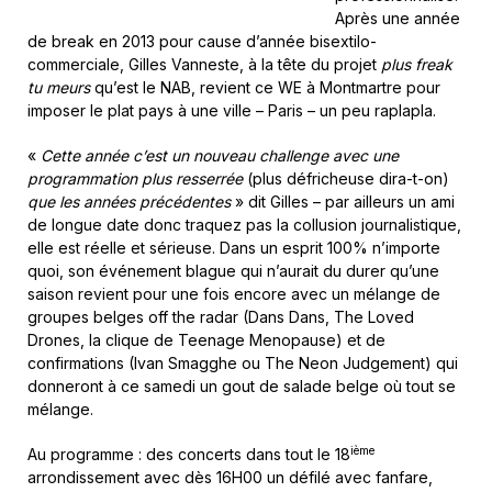
Après une année
de break en 2013 pour cause d’année bisextilo-
commerciale, Gilles Vanneste, à la tête du projet
plus freak
tu meurs
qu’est le NAB, revient ce WE à Montmartre pour
imposer le plat pays à une ville – Paris – un peu raplapla.
«
Cette année c’est un nouveau challenge avec une
programmation plus resserrée
(plus défricheuse dira-t-on)
que les années précédentes
» dit Gilles – par ailleurs un ami
de longue date donc traquez pas la collusion journalistique,
elle est réelle et sérieuse. Dans un esprit 100% n’importe
quoi, son événement blague qui n’aurait du durer qu’une
saison revient pour une fois encore avec un mélange de
groupes belges off the radar (Dans Dans, The Loved
Drones, la clique de Teenage Menopause) et de
confirmations (Ivan Smagghe ou The Neon Judgement) qui
donneront à ce samedi un gout de salade belge où tout se
mélange.
ième
Au programme : des concerts dans tout le 18
arrondissement avec dès 16H00 un défilé avec fanfare,