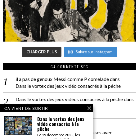
CHARGER PLUS
Suivre sur Instagram
CA COMMENTE SEC
il a pas de genoux Messi comme P comelade
dans
Dans le vortex des jeux vidéo consacrés à la pêche
Dans le vortex des jeux vidéos consacrés à la pêche
dans
PACÔME THIELLEMENT
CA VIENT DE SORTIR
La séance d’Hip Gnose
Dans le vortex des jeux
vidéo consacrés à la
La Patrie
dans
pêche
On a parlé Dolce Vita et lutte des classes avec
Le 19 décembre 2025, les
Bernardino Femminielli