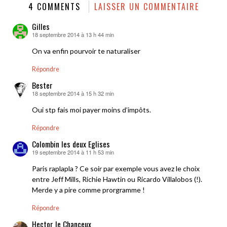
4 COMMENTS
LAISSER UN COMMENTAIRE
Gilles
18 septembre 2014 à 13 h 44 min
dit :
On va enfin pourvoir te naturaliser
Répondre
Bester
18 septembre 2014 à 15 h 32 min
dit :
Oui stp fais moi payer moins d’impôts.
Répondre
Colombin les deux Eglises
19 septembre 2014 à 11 h 53 min
dit :
Paris raplapla ? Ce soir par exemple vous avez le choix
entre Jeff Mills, Richie Hawtin ou Ricardo Villalobos (!).
Merde y a pire comme prorgramme !
Répondre
Hector le Chanceux