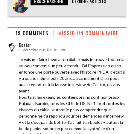
BRUCE BARGHERI
DERNIERS ARTICLES
19 COMMENTS
LAISSER UN COMMENTAIRE
Bester
10 décembre 2012 à 10 h 18 min
dit :
Je vais me faire l’avocat du diable mais je trouve tout cela
un peu convenu, un peu attendu. J’ai l’impression qu’on
enfonce une porte ouverte avec l’histoire PPDA, c’était il
y a quand même, euh, 20 ans… à ce moment là on peut
aussi remonter à la fausse interview de Castro, dix ans
avant.
Pourtant les exemples contemporains sont nombreux:
Pujadas, Barbier, tous les CDI de D8, NT1, bref toutes les
chaines du câble.. autant je peux comprendre que
personne ne t’a répondu pour tes demandes d’interview
– et là c’est pas de bol, toi t’as fait ton boulot – autant la
fin du papier sonne un peu comme la synthèse d’un