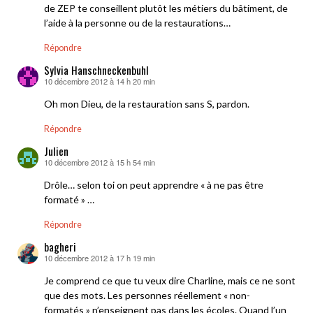
de ZEP te conseillent plutôt les métiers du bâtiment, de
l’aide à la personne ou de la restaurations…
Répondre
Sylvia Hanschneckenbuhl
10 décembre 2012 à 14 h 20 min
dit :
Oh mon Dieu, de la restauration sans S, pardon.
Répondre
Julien
10 décembre 2012 à 15 h 54 min
dit :
Drôle… selon toi on peut apprendre « à ne pas être
formaté » …
Répondre
bagheri
10 décembre 2012 à 17 h 19 min
dit :
Je comprend ce que tu veux dire Charline, mais ce ne sont
que des mots. Les personnes réellement « non-
formatés » n’enseignent pas dans les écoles. Quand l’un