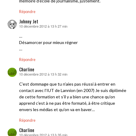
mémoire d’école de journalisme, justement.
Répondre
Johnny Jet
10 décembre 2012 à 13 h 27 min
dit :
…
Désamorcer pour mieux régner
…
Répondre
Charline
10 décembre 2012 à 13 h 32 min
dit :
C’est dommage que tu n’aies pas réussi à entrer en
contact avec l’IUT de Lannion (en 2007) Je suis diplômée
de cette formation et s’il y a bien une chance qu’on
apprend c’est à ne pas être formaté, à être critique
envers les médias et qu’on va en baver…
Répondre
Charline
10 décembre 2012 à 13 h 35 min
dit :