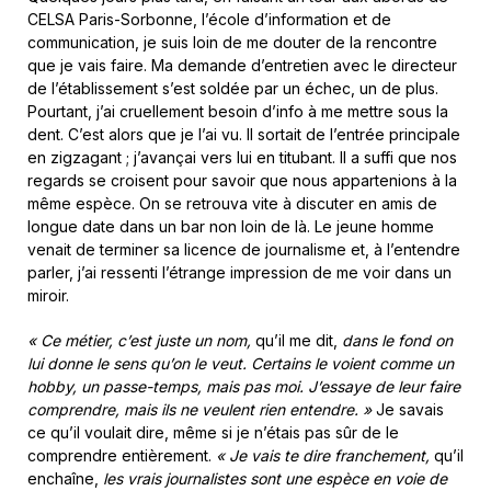
CELSA Paris-Sorbonne, l’école d’information et de
communication, je suis loin de me douter de la rencontre
que je vais faire. Ma demande d’entretien avec le directeur
de l’établissement s’est soldée par un échec, un de plus.
Pourtant, j’ai cruellement besoin d’info à me mettre sous la
dent. C’est alors que je l’ai vu. Il sortait de l’entrée principale
en zigzagant ; j’avançai vers lui en titubant. Il a suffi que nos
regards se croisent pour savoir que nous appartenions à la
même espèce. On se retrouva vite à discuter en amis de
longue date dans un bar non loin de là. Le jeune homme
venait de terminer sa licence de journalisme et, à l’entendre
parler, j’ai ressenti l’étrange impression de me voir dans un
miroir.
« Ce métier, c’est juste un nom,
qu’il me dit,
d
ans le fond on
lui donne le sens qu’on le veut. Certains le voient comme un
hobby, un passe-temps, mais pas moi. J’essaye de leur faire
comprendre, mais ils ne veulent rien entendre. »
Je savais
ce qu’il voulait dire, même si je n’étais pas sûr de le
comprendre entièrement.
« Je vais te dire franchement
,
qu’il
enchaîne,
les vrais journalistes sont une espèce en voie de