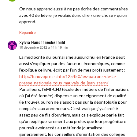
On nous apprend aussi à ne pas écrire des commentaires
avec 40 de fièvre, je voulais donc dire « une chose » qu’on
apprend.
Répondre
Sylvia Hanschneckenbuhl
10 décembre 2012 à 14 h 19 min
dit :
La médiocrité du journalisme aujourd’hui en France peut
aussi s’expliquer par des facteurs économiques, comme
l’explique ce livre, écrit par l’un de mes profs justement :
http://fr.novopress.info/125450/les-patrons-de-la-
presse-nationale-tous-mauvais-de-jean-stern/
Par ailleurs, l’EMI-CFD (école des métiers de l’information,
où j’ai été formée) dispense un enseignement de qualité
(je trouve), où l’on ne s’assoit pas sur la déontologie pour
complaire aux annonceurs. C’est vrai que j’y ai croisé
assez peu de fils d’ouvriers, mais ça s’explique par le fait
qu’on explique rarement aux prolos que leur progéniture
pourrait avoir accès au métier de journaliste :
généralement, les conseillers d’orientation des collèges