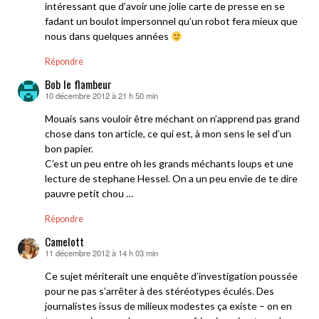
intéressant que d’avoir une jolie carte de presse en se
fadant un boulot impersonnel qu’un robot fera mieux que
nous dans quelques années
Répondre
Bob le flambeur
10 décembre 2012 à 21 h 50 min
dit :
Mouais sans vouloir être méchant on n’apprend pas grand
chose dans ton article, ce qui est, à mon sens le sel d’un
bon papier.
C’est un peu entre oh les grands méchants loups et une
lecture de stephane Hessel. On a un peu envie de te dire
pauvre petit chou …
Répondre
Camelott
11 décembre 2012 à 14 h 03 min
dit :
Ce sujet mériterait une enquête d’investigation poussée
pour ne pas s’arrêter à des stéréotypes éculés. Des
journalistes issus de milieux modestes ça existe – on en