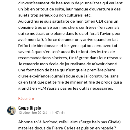
d’investissement de beaucoup de journalistes qui veulent
un job en or tout de suite, leur manque d’ouverture à des
sujets trop sérieux ou non culturels, etc.
Aujourd’hui je suis satisfaite de mon taf en CDI dans un
domaine très prisé par mes chers confrères (j’en connais
qui se mettrait une plume dans le uc et ferait l’avion pour
avoir mon taf), à force de ramer on y arrive quand on fait
l’effort de bien bosser, et les gens qui bossent avec toi
savent à quoi s’en tenir aussi ils te font des lettres de
recommandations sincères, t’intègrent dans leur réseaux.
Je remercie mon école de journalisme de m’avoir donné
une formation de base qui n’est que la première pierre
d’une expérience journalistique que j’ai construite, sans
ça en tant que petite fille de mineur et fille de prolos qui a
grandit en HLM j’aurais pas eu les outils nécessaires.
Répondre
Gonzo Rigolo
13 décembre 2012 à 11 h 47 min
dit :
Abonne toi à Acrimed, relis Halimi (Serge hein pas Gisèle),
mate les docus de Pierre Carles et puis on en reparle ?