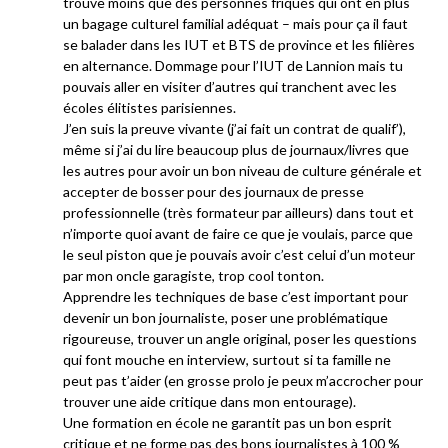
trouve moins que des personnes friqués qui ont en plus
un bagage culturel familial adéquat – mais pour ça il faut
se balader dans les IUT et BTS de province et les filières
en alternance. Dommage pour l’IUT de Lannion mais tu
pouvais aller en visiter d’autres qui tranchent avec les
écoles élitistes parisiennes.
J’en suis la preuve vivante (j’ai fait un contrat de qualif’),
même si j’ai du lire beaucoup plus de journaux/livres que
les autres pour avoir un bon niveau de culture générale et
accepter de bosser pour des journaux de presse
professionnelle (très formateur par ailleurs) dans tout et
n’importe quoi avant de faire ce que je voulais, parce que
le seul piston que je pouvais avoir c’est celui d’un moteur
par mon oncle garagiste, trop cool tonton.
Apprendre les techniques de base c’est important pour
devenir un bon journaliste, poser une problématique
rigoureuse, trouver un angle original, poser les questions
qui font mouche en interview, surtout si ta famille ne
peut pas t’aider (en grosse prolo je peux m’accrocher pour
trouver une aide critique dans mon entourage).
Une formation en école ne garantit pas un bon esprit
critique et ne forme pas des bons journalistes à 100 %