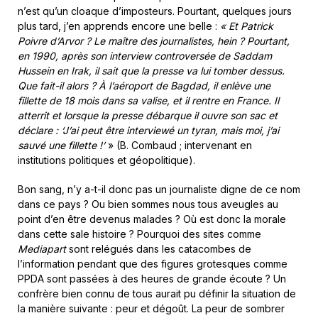
n’est qu’un cloaque d’imposteurs. Pourtant, quelques jours
plus tard, j’en apprends encore une belle :
« Et Patrick
Poivre d’Arvor ? Le maître des journalistes, hein ? Pourtant,
en 1990, après son interview controversée de Saddam
Hussein en Irak, il sait que la presse va lui tomber dessus.
Que fait-il alors ? À l’aéroport de Bagdad, il enlève une
fillette de 18 mois dans sa valise, et il rentre en France. Il
atterrit et lorsque la presse débarque il ouvre son sac et
déclare : ‘J’ai peut être interviewé un tyran, mais moi, j’ai
sauvé une fillette !’
» (B. Combaud ; intervenant en
institutions politiques et géopolitique).
Bon sang, n’y a-t-il donc pas un journaliste digne de ce nom
dans ce pays ? Ou bien sommes nous tous aveugles au
point d’en être devenus malades ? Où est donc la morale
dans cette sale histoire ? Pourquoi des sites comme
Mediapart
sont relégués dans les catacombes de
l’information pendant que des figures grotesques comme
PPDA sont passées à des heures de grande écoute ? Un
confrère bien connu de tous aurait pu définir la situation de
la manière suivante : peur et dégoût. La peur de sombrer