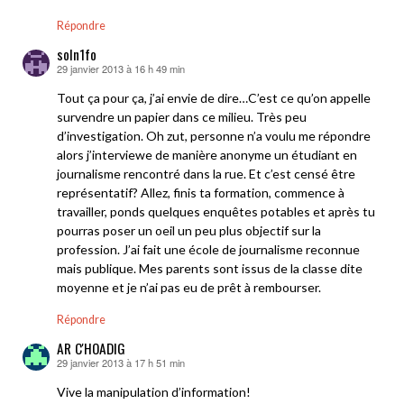
Répondre
soln1fo
29 janvier 2013 à 16 h 49 min
dit :
Tout ça pour ça, j’ai envie de dire…C’est ce qu’on appelle
survendre un papier dans ce milieu. Très peu
d’investigation. Oh zut, personne n’a voulu me répondre
alors j’interviewe de manière anonyme un étudiant en
journalisme rencontré dans la rue. Et c’est censé être
représentatif? Allez, finis ta formation, commence à
travailler, ponds quelques enquêtes potables et après tu
pourras poser un oeil un peu plus objectif sur la
profession. J’ai fait une école de journalisme reconnue
mais publique. Mes parents sont issus de la classe dite
moyenne et je n’ai pas eu de prêt à rembourser.
Répondre
AR C'HOADIG
29 janvier 2013 à 17 h 51 min
dit :
Vive la manipulation d’information!