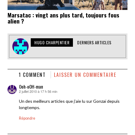
Marsatac : vingt ans plus tard, toujours fous
alien ?
HUGO CHARPENTIER
DERNIERS ARTICLES
1 COMMENT
LAISSER UN COMMENTAIRE
Ooh-oOH-man
2 juillet 2010 à 17 h 56 min
dit :
Un des meilleurs articles que j’aie lu sur Gonzaï depuis
longtemps.
Répondre