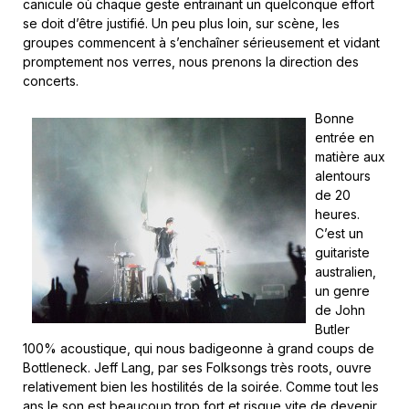
canicule où chaque geste entrainant un quelconque effort
se doit d’être justifié. Un peu plus loin, sur scène, les
groupes commencent à s’enchaîner sérieusement et vidant
promptement nos verres, nous prenons la direction des
concerts.
Bonne
entrée en
matière aux
alentours
de 20
heures.
C’est un
guitariste
australien,
un genre
de John
Butler
100% acoustique, qui nous badigeonne à grand coups de
Bottleneck. Jeff Lang, par ses Folksongs très roots, ouvre
relativement bien les hostilités de la soirée. Comme tout les
ans le son est beaucoup trop fort et risque vite de devenir