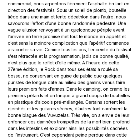
commercial, nous arpentons fièrement l’asphalte brulant en
direction des festivités. Sous un soleil de plomb, bouteille
tiède dans une main et tente décathlon dans l’autre, nous
savourons l’effort d’une bonne randonnée pédestre. Une
vague allusion renvoyant à un quelconque périple avant
l’arrivée en terre promise met tout le monde en appétit et
c’est sans la moindre complication que l’apéritif commence
à raconter sa vie. Comme tous les ans, l’enceinte du festival
s’est rétractée et la programmation, jadis de bonne qualité,
n’est plus que le reflet d’elle même. A l’heure de cette
27ème édition, le Rock dans tous ses états a roulé sa
bosse, ne conservant en guise de public que quelques
puristes de longue date au milieu des gamins venus faire
leurs premiers faits d’armes. Dans le camping, on crame les
premiers pétards et on trinque à grand coups de bouteilles
en plastique d’alcools pré-mélangés. Certains sortent les
djembés et les guitares sèches, d’autres font carrément la
bonne blague des Vuvuzelas. Très vite, on a envie de leur
enfoncer ces damnées trompettes de la mort bien profond
dans les intestins et explorer ainsi les possibilités cachées
de l’instrument. C’est cependant peine perdue dans cette