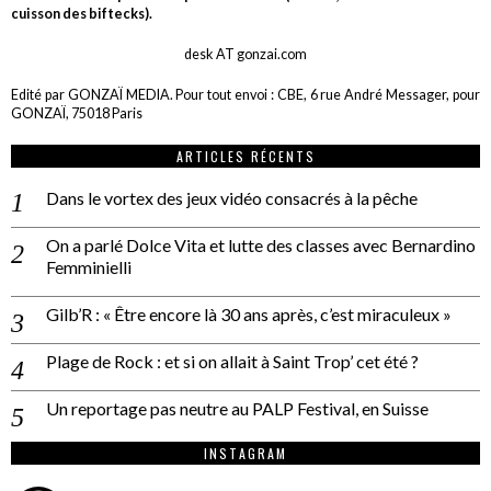
cuisson des biftecks).
desk AT gonzai.com
Edité par GONZAÏ MEDIA. Pour tout envoi : CBE, 6 rue André Messager, pour
GONZAÏ, 75018 Paris
ARTICLES RÉCENTS
Dans le vortex des jeux vidéo consacrés à la pêche
On a parlé Dolce Vita et lutte des classes avec Bernardino
Femminielli
Gilb’R : « Être encore là 30 ans après, c’est miraculeux »
Plage de Rock : et si on allait à Saint Trop’ cet été ?
Un reportage pas neutre au PALP Festival, en Suisse
INSTAGRAM