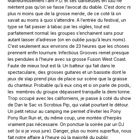
Malheureusement l’ami P.D. et ses danseuses en tutu ne
méritent pas qu’on se fasse l’avocat du diable. C’est donc ni
plus ni moins que de la grosse merde, de ce coté là on
savait au moins à quoi s’attendre. A l’entrée du festival, un
type se fait passer à tabac par les vigiles, tout est
parfaitement normal: les groupes s’enchainent sans pour
autant laisser d’adresse (on en oublie jusqu’à leurs noms).
C’est seulement aux environs de 23 heures que les choses
prennent enfin tournure. Infectious Grooves remet presque
les pendules à l’heure avec sa grosse Fusion West Coast.
Faute de mieux tout est là. Un batteur qui fait dans le
spectaculaire, des grosses guitares et un bassiste dont le
jeux de slap prend plus de place sur scène que la graisse
du chanteur. Probable qu’à eux cinq et si on parle de poids,
les membres du groupe dépassent tranquille la demi tonne.
Trop occupé avec les californiens, je passe à coté du show
de Dan le Sac vs Scrobius Pip, qui valait pourtant le détour.
Un petit retour au camping me permet d’éviter les Pony
Pony Run Run et, du même coup, une montée d’herpès
vraiment pas nécessaire. On ponctue la soirée par un DJ
set (si si je vous jure). Danger, plus ou moins superflus, nous
fait notre affaire à l’heure où la majorité du public