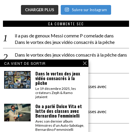
CHARGER PLUS
Suivre sur Instagram
CA COMMENTE SEC
il a pas de genoux Messi comme P comelade
dans
Dans le vortex des jeux vidéo consacrés à la pêche
Dans le vortex des jeux vidéos consacrés à la pêche
dans
PACÔME THIELLEMENT
CA VIENT DE SORTIR
La séance d’Hip Gnose
Dans le vortex des jeux
vidéo consacrés à la
La Patrie
dans
pêche
On a parlé Dolce Vita et lutte des classes avec
Le 19 décembre 2025, les
Bernardino Femminielli
créateurs Zeph & Ramo
jetaient
carte noire negra à l'o tiede
dans
On a parlé Dolce Vita et
lutte des classes avec
On a parlé Dolce Vita et lutte des classes avec
Bernardino Femminielli
Bernardino Femminielli
Avec son dernier album
Mémoires d’un Auto-Sabotage,
moise et son mascaré
dans
Bernardino Femminielli