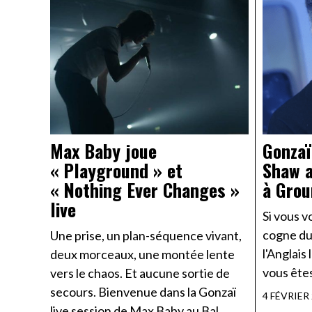
Max Baby joue
Gonzaï
« Playground » et
Shaw a
« Nothing Ever Changes »
à Grou
live
Si vous v
cogne du
Une prise, un plan-séquence vivant,
l'Anglais 
deux morceaux, une montée lente
vous êtes
vers le chaos. Et aucune sortie de
secours. Bienvenue dans la Gonzaï
4 FÉVRIER
live session de Max Baby au Bal