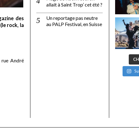
allait à Saint Trop’ cet été ?
Un reportage pas neutre
gazine des
au PALP Festival, en Suisse
le rock, la
CH
 rue André
Su