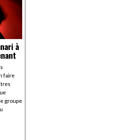
nari à
enant
es
n faire
utres
que
 le groupe
du