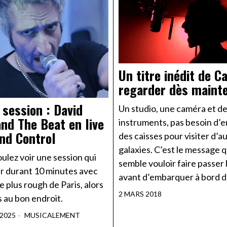
Un titre inédit de Ca
regarder dès maint
 session : David
Un studio, une caméra et d
nd The Beat en live
instruments, pas besoin d’e
nd Control
des caisses pour visiter d’a
galaxies. C’est le message 
oulez voir une session qui
semble vouloir faire passer
r durant 10 minutes avec
avant d’embarquer à bord 
le plus rough de Paris, alors
2 MARS 2018
 au bon endroit.
 2025
MUSICALEMENT