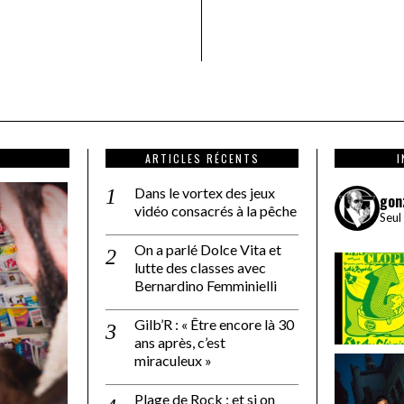
ARTICLES RÉCENTS
Dans le vortex des jeux
gon
vidéo consacrés à la pêche
Seul
On a parlé Dolce Vita et
lutte des classes avec
Bernardino Femminielli
Gilb’R : « Être encore là 30
ans après, c’est
miraculeux »
Plage de Rock : et si on