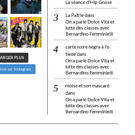
La séance d’Hip Gnose
La Patrie
dans
On a parlé Dolce Vita et
lutte des classes avec
Bernardino Femminielli
carte noire negra à l'o
tiede
dans
ARGER PLUS
On a parlé Dolce Vita et
lutte des classes avec
ivre sur Instagram
Bernardino Femminielli
moise et son mascaré
dans
On a parlé Dolce Vita et
lutte des classes avec
Bernardino Femminielli