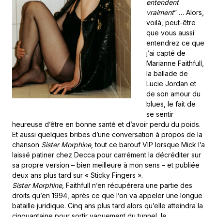
entendent
vraiment
” … Alors,
voilà, peut-être
que vous aussi
entendrez ce que
j’ai capté de
Marianne Faithfull,
la ballade de
Lucie Jordan et
de son amour du
blues, le fait de
se sentir
heureuse d’être en bonne santé et d’avoir perdu du poids.
Et aussi quelques bribes d’une conversation à propos de la
chanson
Sister Morphine
, tout ce barouf VIP lorsque Mick l’a
laissé patiner chez Decca pour carrément la décréditer sur
sa propre version – bien meilleure à mon sens – et publiée
deux ans plus tard sur « Sticky Fingers ».
Sister Morphine,
Faithfull n’en récupérera une partie des
droits qu’en 1994, après ce que l’on va appeler une longue
bataille juridique. Cinq ans plus tard alors qu’elle atteindra la
cinquantaine pour sortir vaguement du tunnel, le