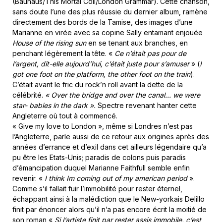
(Bauhaus/This Mortal Coil/London Grammar). Cette chanson,
sans doute l’une des plus réussie du dernier album, ramène
directement des bords de la Tamise, des images d’une
Marianne en virée avec sa copine Sally entamant enjouée
House of the rising sun
en se tenant aux branches, en
penchant légèrement la tête. «
Ce n’était pas pour de
l’argent, dit-elle aujourd’hui, c’était juste pour s’amuser
» (
I
got one foot on the platform, the other foot on the train
).
C’était avant le fric du rock’n roll avant la dette de la
célébrité.
« Over the bridge and over the canal… we were
star- babies in the dark ».
Spectre revenant hanter cette
Angleterre où tout à commencé.
« Give my love to London », même si Londres n’est pas
l’Angleterre, parle aussi de ce retour aux origines après des
années d’errance et d’exil dans cet ailleurs légendaire qu’a
pu être les Etats-Unis; paradis de colons puis paradis
d’émancipation duquel Marianne Faithfull semble enfin
revenir. «
I think Im coming out of my american period
».
Comme s’il fallait fuir l’immobilité pour rester éternel,
échappant ainsi à la malédiction que le New-yorkais Delillo
finit par énoncer alors qu’il n’a pas encore écrit la moitié de
son roman «
Si l’artiste finit par rester assis immobile, c’est