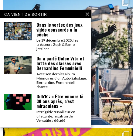
CA VIENT DE SORTIR
Dans le vortex des jeux
vidéo consacrés à la
pêche
Le 19 décembre 2025, les
créateurs Zeph & Ramo
jetaient
On a parlé Dolce Vita et
lutte des classes avec
Bernardino Femminielli
Avec son dernier album
Mémoires d’un Auto-Sabotage,
Bernardino Femminielli
chante
Gilb’R : « Être encore là
30 ans après, c’est
miraculeux »
Infatigable travailleur en
dilettante, le patron de
Versatile a décidé