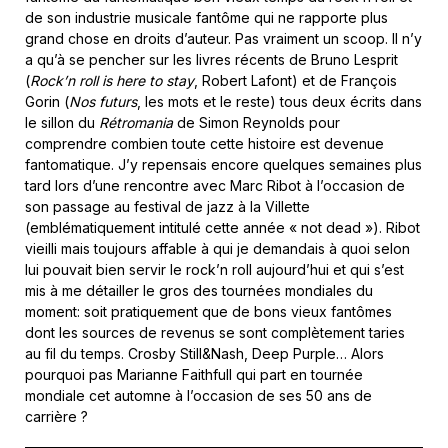
de son industrie musicale fantôme qui ne rapporte plus
grand chose en droits d’auteur. Pas vraiment un scoop. Il n’y
a qu’à se pencher sur les livres récents de Bruno Lesprit
(
Rock’n roll is here to stay
, Robert Lafont) et de François
Gorin (
Nos futurs
, les mots et le reste) tous deux écrits dans
le sillon du
Rétromania
de Simon Reynolds pour
comprendre combien toute cette histoire est devenue
fantomatique. J’y repensais encore quelques semaines plus
tard lors d’une rencontre avec Marc Ribot à l’occasion de
son passage au festival de jazz à la Villette
(emblématiquement intitulé cette année « not dead »). Ribot
vieilli mais toujours affable à qui je demandais à quoi selon
lui pouvait bien servir le rock’n roll aujourd’hui et qui s’est
mis à me détailler le gros des tournées mondiales du
moment: soit pratiquement que de bons vieux fantômes
dont les sources de revenus se sont complètement taries
au fil du temps. Crosby Still&Nash, Deep Purple… Alors
pourquoi pas Marianne Faithfull qui part en tournée
mondiale cet automne à l’occasion de ses 50 ans de
carrière ?