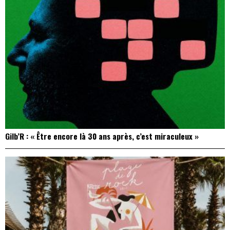
Gilb’R : « Être encore là 30 ans après, c’est miraculeux »