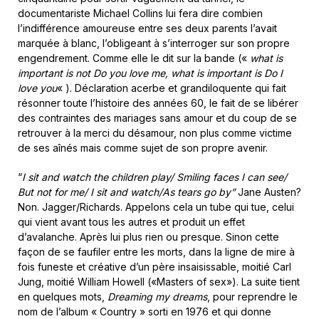
documentariste Michael Collins lui fera dire combien
l’indifférence amoureuse entre ses deux parents l’avait
marquée à blanc, l’obligeant à s’interroger sur son propre
engendrement. Comme elle le dit sur la bande («
what is
important is not Do you love me, what is important is Do I
love you
« ). Déclaration acerbe et grandiloquente qui fait
résonner toute l’histoire des années 60, le fait de se libérer
des contraintes des mariages sans amour et du coup de se
retrouver à la merci du désamour, non plus comme victime
de ses aînés mais comme sujet de son propre avenir.
“
I sit and watch the children play/ Smiling faces I can see/
But not for me/ I sit and watch/As tears go by”
Jane Austen?
Non. Jagger/Richards. Appelons cela un tube qui tue, celui
qui vient avant tous les autres et produit un effet
d’avalanche. Après lui plus rien ou presque. Sinon cette
façon de se faufiler entre les morts, dans la ligne de mire à
fois funeste et créative d’un père insaisissable, moitié Carl
Jung, moitié William Howell («Masters of sex»). La suite tient
en quelques mots,
Dreaming my dreams
, pour reprendre le
nom de l’album « Country » sorti en 1976 et qui donne