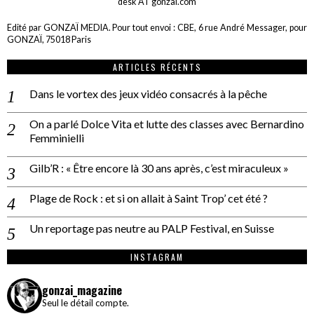
desk AT gonzai.com
Edité par GONZAÏ MEDIA. Pour tout envoi : CBE, 6 rue André Messager, pour
GONZAÏ, 75018 Paris
ARTICLES RÉCENTS
Dans le vortex des jeux vidéo consacrés à la pêche
On a parlé Dolce Vita et lutte des classes avec Bernardino
Femminielli
Gilb’R : « Être encore là 30 ans après, c’est miraculeux »
Plage de Rock : et si on allait à Saint Trop’ cet été ?
Un reportage pas neutre au PALP Festival, en Suisse
INSTAGRAM
gonzai_magazine
Seul le détail compte.