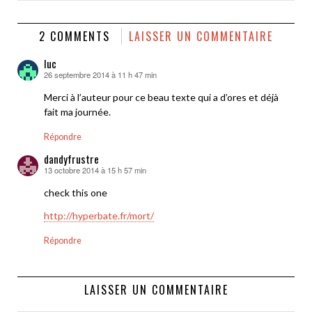
2 COMMENTS
LAISSER UN COMMENTAIRE
luc
26 septembre 2014 à 11 h 47 min
dit :
Merci à l’auteur pour ce beau texte qui a d’ores et déjà
fait ma journée.
Répondre
dandyfrustre
13 octobre 2014 à 15 h 57 min
dit :
check this one
http://hyperbate.fr/mort/
Répondre
LAISSER UN COMMENTAIRE