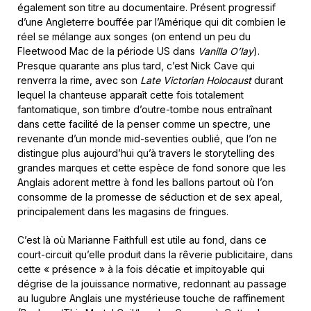
également son titre au documentaire. Présent progressif
d’une Angleterre bouffée par l’Amérique qui dit combien le
réel se mélange aux songes (on entend un peu du
Fleetwood Mac de la période US dans
Vanilla O’lay
).
Presque quarante ans plus tard, c’est Nick Cave qui
renverra la rime, avec son
Late Victorian Holocaust
durant
lequel la chanteuse apparaît cette fois totalement
fantomatique, son timbre d’outre-tombe nous entraînant
dans cette facilité de la penser comme un spectre, une
revenante d’un monde mid-seventies oublié, que l’on ne
distingue plus aujourd’hui qu’à travers le storytelling des
grandes marques et cette espèce de fond sonore que les
Anglais adorent mettre à fond les ballons partout où l’on
consomme de la promesse de séduction et de sex apeal,
principalement dans les magasins de fringues.
C’est là où Marianne Faithfull est utile au fond, dans ce
court-circuit qu’elle produit dans la rêverie publicitaire, dans
cette « présence » à la fois décatie et impitoyable qui
dégrise de la jouissance normative, redonnant au passage
au lugubre Anglais une mystérieuse touche de raffinement