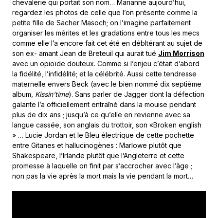
chevalerie qui portait son nom… Marianne aujourd’hui,
regardez les photos de celle que l’on présente comme la
petite fille de Sacher Masoch; on l’imagine parfaitement
organiser les mérites et les gradations entre tous les mecs
comme elle l’a encore fait cet été en débltérant au sujet de
son ex- amant Jean de Breteuil qui aurait tué
Jim Morrison
avec un opioïde douteux. Comme si l’enjeu c’était d’abord
la fidélité, l’infidélité; et la célébrité. Aussi cette tendresse
maternelle envers Beck (avec le bien nommé dix septième
album,
Kissin’time
). Sans parler de Jagger dont la défection
galante l’a officiellement entraîné dans la mouise pendant
plus de dix ans ; jusqu’à ce qu’elle en revienne avec sa
langue cassée, son anglais du trottoir, son «Broken english
» … Lucie Jordan et le Bleu électrique de cette pochette
entre Gitanes et hallucinogènes : Marlowe plutôt que
Shakespeare, l’Irlande plutôt que l’Angleterre et cette
promesse à laquelle on finit par s’accrocher avec l’âge ;
non pas la vie après la mort mais la vie pendant la mort…