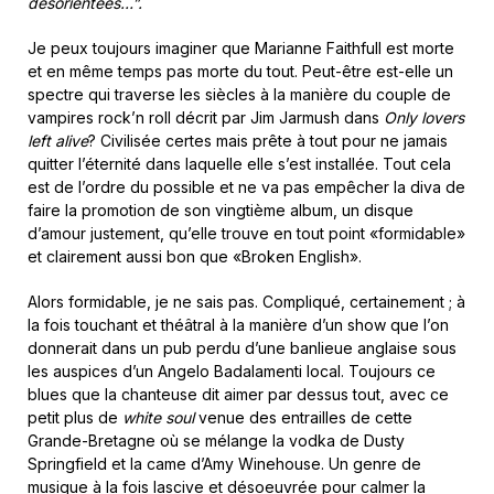
désorientées…”.
Je peux toujours imaginer que Marianne Faithfull est morte
et en même temps pas morte du tout. Peut-être est-elle un
spectre qui traverse les siècles à la manière du couple de
vampires rock’n roll décrit par Jim Jarmush dans
Only lovers
left alive
? Civilisée certes mais prête à tout pour ne jamais
quitter l’éternité dans laquelle elle s’est installée. Tout cela
est de l’ordre du possible et ne va pas empêcher la diva de
faire la promotion de son vingtième album, un disque
d’amour justement, qu’elle trouve en tout point «formidable»
et clairement aussi bon que «Broken English».
Alors formidable, je ne sais pas. Compliqué, certainement ; à
la fois touchant et théâtral à la manière d’un show que l’on
donnerait dans un pub perdu d’une banlieue anglaise sous
les auspices d’un Angelo Badalamenti local. Toujours ce
blues que la chanteuse dit aimer par dessus tout, avec ce
petit plus de
white soul
venue des entrailles de cette
Grande-Bretagne où se mélange la vodka de Dusty
Springfield et la came d’Amy Winehouse. Un genre de
musique à la fois lascive et désoeuvrée pour calmer la