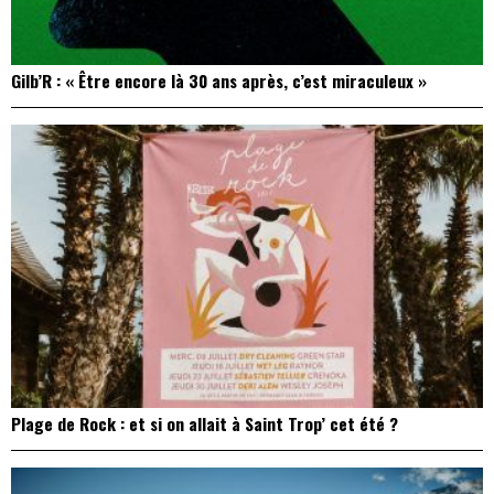
Gilb’R : « Être encore là 30 ans après, c’est miraculeux »
Plage de Rock : et si on allait à Saint Trop’ cet été ?