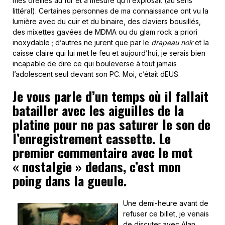
mes oreilles au fur et à mesure qu’il explosait (au sens
littéral). Certaines personnes de ma connaissance ont vu la
lumière avec du cuir et du binaire, des claviers bousillés,
des mixettes gavées de MDMA ou du glam rock a priori
inoxydable ; d’autres ne jurent que par le
drapeau noir
et la
caisse claire qui lui met le feu et aujourd’hui, je serais bien
incapable de dire ce qui bouleverse à tout jamais
l’adolescent seul devant son PC. Moi, c’était dEUS.
Je vous parle d’un temps où il fallait
batailler avec les aiguilles de la
platine pour ne pas saturer le son de
l’enregistrement cassette. Le
premier commentaire avec le mot
« nostalgie » dedans, c’est mon
poing dans la gueule.
Une demi-heure avant de
refuser ce billet, je venais
de discuter avec Alan