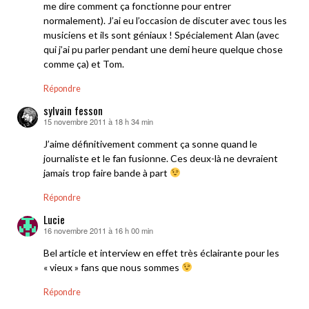
me dire comment ça fonctionne pour entrer
normalement). J’ai eu l’occasion de discuter avec tous les
musiciens et ils sont géniaux ! Spécialement Alan (avec
qui j’ai pu parler pendant une demi heure quelque chose
comme ça) et Tom.
Répondre
sylvain fesson
15 novembre 2011 à 18 h 34 min
dit :
J’aime définitivement comment ça sonne quand le
journaliste et le fan fusionne. Ces deux-là ne devraient
jamais trop faire bande à part
Répondre
Lucie
16 novembre 2011 à 16 h 00 min
dit :
Bel article et interview en effet très éclairante pour les
« vieux » fans que nous sommes
Répondre