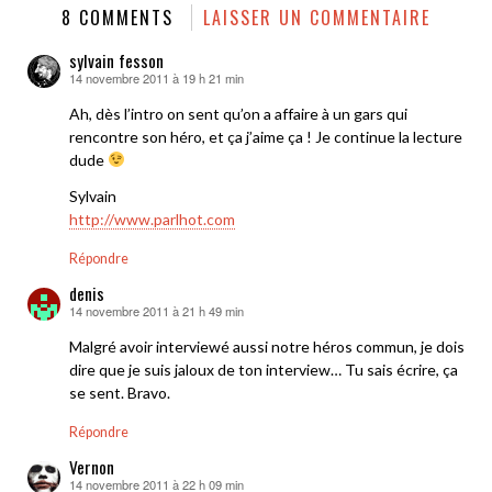
8 COMMENTS
LAISSER UN COMMENTAIRE
sylvain fesson
14 novembre 2011 à 19 h 21 min
dit :
Ah, dès l’intro on sent qu’on a affaire à un gars qui
rencontre son héro, et ça j’aime ça ! Je continue la lecture
dude
Sylvain
http://www.parlhot.com
Répondre
denis
14 novembre 2011 à 21 h 49 min
dit :
Malgré avoir interviewé aussi notre héros commun, je dois
dire que je suis jaloux de ton interview… Tu sais écrire, ça
se sent. Bravo.
Répondre
Vernon
14 novembre 2011 à 22 h 09 min
dit :