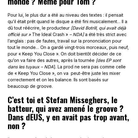
monde ? Même pour Tom ?
Pour lui, le plus dur a été au niveau des textes : il pensait
qu’il était prêt quand le disque a été fini musicalement… Il a
dû tout réécrire, le producteur
[David Botrill, qui avait déjà
officié sur »
The Ideal Crash »
– NDA]
a été très strict avec
l’anglais : pas de fautes, travail sur la prononciation pour
tout le monde… On a gardé vingt-trois morceaux, puis neuf,
pour « Keep You Close ». On doit bientôt décider de ce
qu’on va faire des autres, après la tournée
[des EP sont
dans les tuyaux – NDA
]. La prod ne sera pas comme celle
de « Keep You Close », on va peut-être juste les mixer
correctement et on les balance. Ils sont basés sur
beaucoup de groove.
C’est toi et Stefan Misseghers, le
batteur, qui avez amené le groove ?
Dans dEUS, y en avait pas trop avant,
non ?