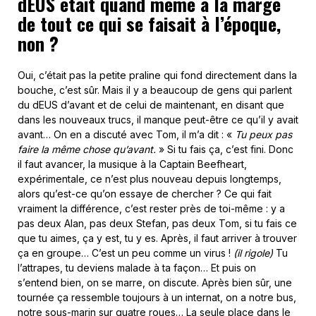
dEUS était quand même à la marge
de tout ce qui se faisait à l’époque,
non ?
Oui, c’était pas la petite praline qui fond directement dans la
bouche, c’est sûr. Mais il y a beaucoup de gens qui parlent
du dEUS d’avant et de celui de maintenant, en disant que
dans les nouveaux trucs, il manque peut-être ce qu’il y avait
avant… On en a discuté avec Tom, il m’a dit : «
Tu peux pas
faire la même chose qu’avant.
» Si tu fais ça, c’est fini. Donc
il faut avancer, la musique à la Captain Beefheart,
expérimentale, ce n’est plus nouveau depuis longtemps,
alors qu’est-ce qu’on essaye de chercher ? Ce qui fait
vraiment la différence, c’est rester près de toi-même : y a
pas deux Alan, pas deux Stefan, pas deux Tom, si tu fais ce
que tu aimes, ça y est, tu y es. Après, il faut arriver à trouver
ça en groupe… C’est un peu comme un virus !
(il rigole)
Tu
l’attrapes, tu deviens malade à ta façon… Et puis on
s’entend bien, on se marre, on discute. Après bien sûr, une
tournée ça ressemble toujours à un internat, on a notre bus,
notre sous-marin sur quatre roues… La seule place dans le