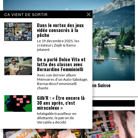
CA VIENT DE SORTIR
Dans le vortex des jeux
vidéo consacrés à la
pêche
Le 19 décembre 2025, les
créateurs Zeph & Ramo
jetaient
On a parlé Dolce Vita et
lutte des classes avec
Bernardino Femminielli
Avec son dernier album
Mémoires d’un Auto-Sabotage,
Bernardino Femminielli
Un reportage pas neutre au PALP Festival, en Suisse
chante
Gilb’R : « Être encore là
30 ans après, c’est
A PROPOS
miraculeux »
Infatigable travailleur en
dilettante, le patron de
Versatile a décidé