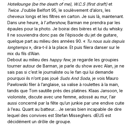
Hotellounge (be the death of me), W.C.S (first draft)
et
Twice
. J’oublie Belfort 95, le soulèvement d’alors, les
cheveux longs et les filtres en carton. Je suis là, maintenant.
Dans une heure, à l’
aftershow,
Barman me prendra par les
épaules pour la photo. Je boirai des bières et lui du whisky.
Il ne souviendra donc pas de l’épisode du jet de guitare,
quelque part au milieu des années 90. «
Tu nous suis depuis
longtemps
», dira-t-il à la place. Et puis filera danser sur le
mix du fils d’Alan.
Debout au milieu des
happy few
, je regarde les groupies
tourner autour de Barman, je parle du show avec Alan, je ne
sais pas si c’est le journaliste ou le fan qui lui demande
pourquoi ils n’ont pas joué
Suds And Soda
, je vois Mauro
Pawlowski filer à l’anglaise, sa valise à roulettes à la main,
tandis que Tom sautille près des platines. Klaas Jansoon, le
violoniste, discute avec une femme, adossé au mur, l’air
aussi concerné par la fête qu’un junkie par une endive cuite
à l’eau. Quant au batteur… Je serais bien incapable de dire
lequel des convives est Stefan Misseghers. dEUS est
décidément un drôle de groupe.