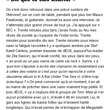
On s’est donc retrouvé dans une pièce sombre de
l’Aéronef, sur un coin de table, pendant que plus loin Mauro
Pawlowski, le guitariste, donnait lui aussi une interview. Je
n’attendais plus grand chose de tout ça. J’ai appuyé sur «
REC ». Trente minutes plus tard, j’avais foutu au feu mes
rêves de pureté au royaume de l’indie tordu. Trente
minutes pour prendre dix ans. Trente minutes pour mieux
saisir la fatigue racontée il y a quelques années par Stef
Kamil Carlens, premier bassiste de dEUS, aujourd’hui leader
de Zita Swoon, qui m’avait confié, les yeux dans les yeux,
«
en avoir eu un peu marre de cette vie rock
». Genre
« à
quoi bon s’épuiser à écrire des chansons ne ressemblant pas
à celles des voisins si c’est pour qu’on reproche à votre
deuxième album
(« In A Bar Under The Sea »)
d’être trop
éclectique ? »
On peut concevoir qu’à un moment, il en ait
eu marre de prêcher dans une oasis vraiment trop petite. Et
puis dEUS, «
ça a toujours été le groupe de Tom. Mais je n’ai
aucun problème avec ça
», m’avait-il dit en souriant. Lui, le
gars aux lignes de basse folles qui m’avaient hanté
longtemps. Qui m’avait permis de m’échapper de Megadeth