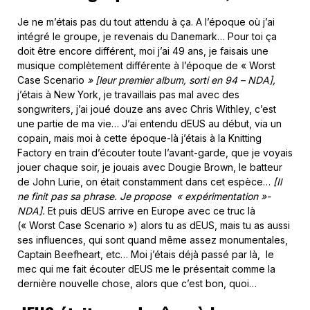
Je ne m’étais pas du tout attendu à ça. A l’époque où j’ai
intégré le groupe, je revenais du Danemark… Pour toi ça
doit être encore différent, moi j’ai 49 ans, je faisais une
musique complètement différente à l’époque de « Worst
Case Scenario
» [leur premier album, sorti en 94
– NDA],
j’étais à New York, je travaillais pas mal avec des
songwriters, j’ai joué douze ans avec Chris Withley, c’est
une partie de ma vie… J’ai entendu dEUS au début, via un
copain, mais moi à cette époque-là j’étais à la Knitting
Factory en train d’écouter toute l’avant-garde, que je voyais
jouer chaque soir, je jouais avec Dougie Brown, le batteur
de John Lurie, on était constamment dans cet espèce…
[Il
ne finit pas sa phrase. Je propose « expérimentation »-
NDA].
Et puis dEUS arrive en Europe avec ce truc là
(« Worst Case Scenario ») alors tu as dEUS, mais tu as aussi
ses influences, qui sont quand même assez monumentales,
Captain Beefheart, etc… Moi j’étais déjà passé par là, le
mec qui me fait écouter dEUS me le présentait comme la
dernière nouvelle chose, alors que c’est bon, quoi…