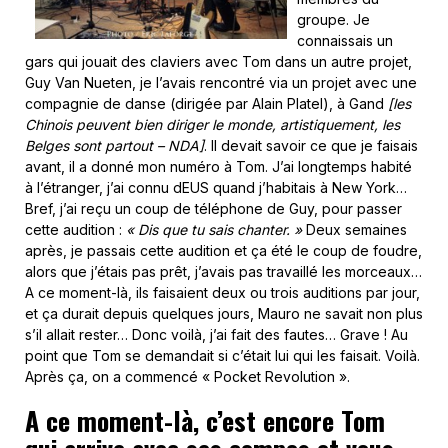
groupe. Je
connaissais un
gars qui jouait des claviers avec Tom dans un autre projet,
Guy Van Nueten, je l’avais rencontré via un projet avec une
compagnie de danse (dirigée par Alain Platel), à Gand
[les
Chinois peuvent bien diriger le monde, artistiquement, les
Belges sont partout – NDA]
. Il devait savoir ce que je faisais
avant, il a donné mon numéro à Tom. J’ai longtemps habité
à l’étranger, j’ai connu dEUS quand j’habitais à New York…
Bref, j’ai reçu un coup de téléphone de Guy, pour passer
cette audition :
« Dis que tu sais chanter. »
Deux semaines
après, je passais cette audition et ça été le coup de foudre,
alors que j’étais pas prêt, j’avais pas travaillé les morceaux…
A ce moment-là, ils faisaient deux ou trois auditions par jour,
et ça durait depuis quelques jours, Mauro ne savait non plus
s’il allait rester… Donc voilà, j’ai fait des fautes… Grave ! Au
point que Tom se demandait si c’était lui qui les faisait. Voilà.
Après ça, on a commencé « Pocket Revolution ».
A ce moment-là, c’est encore Tom