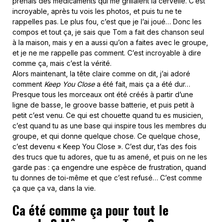
prenais des médicaments qui me grillaient la cervelle. C’est
incroyable, après tu vois les photos, et puis tu ne te
rappelles pas. Le plus fou, c’est que je l’ai joué… Donc les
compos et tout ça, je sais que Tom a fait des chanson seul
à la maison, mais y en a aussi qu’on a faites avec le groupe,
et je ne me rappelle pas comment. C’est incroyable à dire
comme ça, mais c’est la vérité.
Alors maintenant, la tête claire comme on dit, j’ai adoré
comment
Keep You Close
a été fait, mais ça a été dur…
Presque tous les morceaux ont été créés à partir d’une
ligne de basse, le groove basse batterie, et puis petit à
petit c’est venu. Ce qui est chouette quand tu es musicien,
c’est quand tu as une base qui inspire tous les membres du
groupe, et qui donne quelque chose. Ce quelque chose,
c’est devenu « Keep You Close ». C’est dur, t’as des fois
des trucs que tu adores, que tu as amené, et puis on ne les
garde pas : ça engendre une espèce de frustration, quand
tu donnes de toi-même et que c’est refusé… C’est comme
ça que ça va, dans la vie.
Ca été comme ça pour tout le