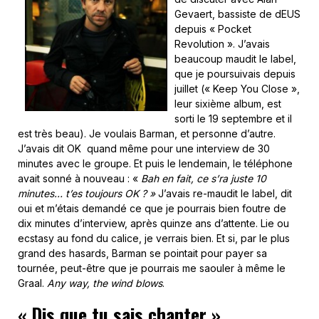
Gevaert, bassiste de dEUS
depuis « Pocket
Revolution ». J’avais
beaucoup maudit le label,
que je poursuivais depuis
juillet (« Keep You Close »,
leur sixième album, est
sorti le 19 septembre et il
est très beau). Je voulais Barman, et personne d’autre.
J’avais dit OK quand même pour une interview de 30
minutes avec le groupe. Et puis le lendemain, le téléphone
avait sonné à nouveau : «
Bah en fait, ce s’ra juste 10
minutes… t’es toujours OK ? »
J’avais re-maudit le label, dit
oui et m’étais demandé ce que je pourrais bien foutre de
dix minutes d’interview, après quinze ans d’attente. Lie ou
ecstasy au fond du calice, je verrais bien. Et si, par le plus
grand des hasards, Barman se pointait pour payer sa
tournée, peut-être que je pourrais me saouler à même le
Graal.
Any way, the wind blows
.
« Dis que tu sais chanter »