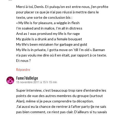
Merci à toi, Denis. Et puisqu’on est entre nous, j’en profite
pour placer ce que je n’ai pas réussi à mettre dans le
texte, une sorte de conclusion bis :
« My life is for pleasure, a wiggle in flesh
I’m soaked and in malice, I’m all in distress
And as I was promised my life is for rage
My guide is a drunk and a female bouquet
My life’s been mistaken for garbage and gold
My life is in private, I gotta move on ’till I’m old ». Barman
n’a pas voulu me dire où il en était, par rapport à ce texte.
Et nous ?
Répondre
Fume7duBelge
15 novembre 2011 à 15 h 15 min
dit :
Super interview, c’est beaucoup trop rare d’entendre les
points de vue des autres membres du groupe (surtout
Alan), même si je peux comprendre ta déception.
J’ai aussi eu la chance de rentrer à l’after party (je ne sais
pas bien comment, ce n’est pas clair. D’ailleurs si tu savais