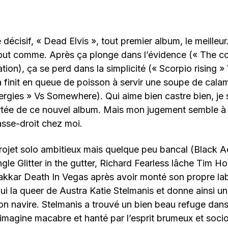
écisif, « Dead Elvis », tout premier album, le meilleu
tout comme. Après ça plonge dans l’évidence (« The co
ation), ça se perd dans la simplicité (« Scorpio rising »
a finit en queue de poisson à servir une soupe de cal
rgies » Vs Somewhere). Qui aime bien castre bien, je sui
ortée de ce nouvel album. Mais mon jugement semble à 
asse-droit chez moi.
rojet solo ambitieux mais quelque peu bancal (Black Ac
le Glitter in the gutter, Richard Fearless lâche Tim Ho
rakkar Death In Vegas après avoir monté son propre label
i la queer de Austra Katie Stelmanis et donne ainsi un
n navire. Stelmanis a trouvé un bien beau refuge dans
 imagine macabre et hanté par l’esprit brumeux et soci