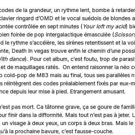
codes de la grandeur, un rythme lent, bombe à retarde
clavier ringard d’OMD et le vocal suédois de blondes ac
ontée contrôlée en sept minutes (
Your loft my acid
) b
 bien foirée de pop intergalactique émasculée (
Scissor
 le rythme s’accélère, les sirènes retentissent et la voix
ante, Death In vegas trouve enfin le chemin d’une poss
ith dance
). Pour cet album, c’est foutu, trop de paras
et de maquillages ratés. On entend raisonner la néo 
o cold-pop de M83 mais au final, tous ses parallèles n
ils réintègrent des codes préalablement fixés par eux
ence depuis leur mise à pied. Etrangement amusant.
’est pas mort. Ca tâtonne grave, ça se goure de famille
r finir dans la difformité. Mais tout n’est pas à jeter. 
r, un visage à deux yeux, un corps à deux bras. Mais le
qu’à la prochaine bavure, c’est fausse-couche.