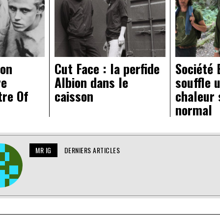
 on
Cut Face : la perfide
Société 
re
Albion dans le
souffle 
tre Of
caisson
chaleur 
normal
MR IG
DERNIERS ARTICLES