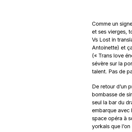
Comme un signe d
et ses vierges, 
Vs Lost in transl
Antoinette) et ç
(« Trans love éne
sévère sur la p
talent. Pas de p
De retour d’un p
bombasse de sing
seul la bar du d
embarque avec lu
space opéra à so
yorkais que l’on