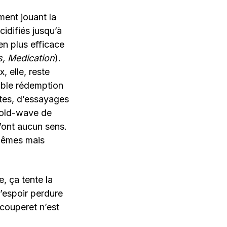
ment jouant la
idifiés jusqu’à
ien plus efficace
s, Medication
).
, elle, reste
ible rédemption
ites, d’essayages
cold-wave de
’ont aucun sens.
-mêmes mais
, ça tente la
L’espoir perdure
 couperet n’est