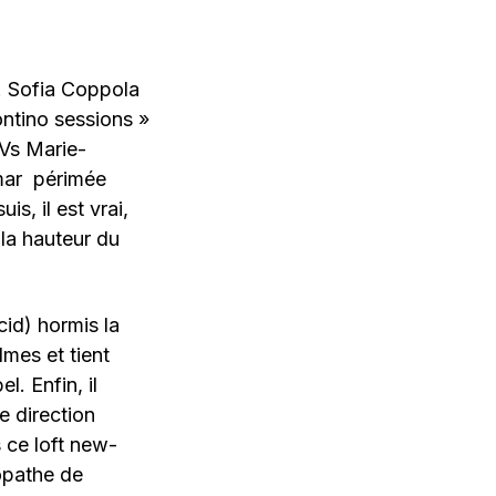
r. Sofia Coppola
ntino sessions »
 Vs Marie-
amar périmée
s, il est vrai,
la hauteur du
id) hormis la
lmes et tient
. Enfin, il
e direction
 ce loft new-
opathe de