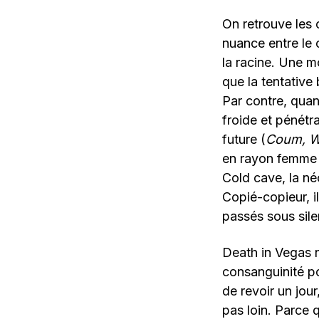
On retrouve les 
nuance entre le 
la racine. Une m
que la tentative
Par contre, quand
froide et pénétr
future (
Coum, W
en rayon femme 
Cold cave, la né
Copié-copieur, 
passés sous sil
Death in Vegas n
consanguinité pou
de revoir un jou
pas loin. Parce 