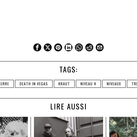
TAGS:
TERRE
DEATH IN VEGAS
KRAUT
NIVEAU 4
NIVEAUX
TR
LIRE AUSSI