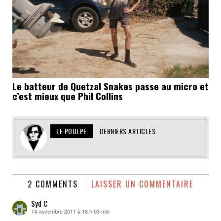
Le batteur de Quetzal Snakes passe au micro et
c’est mieux que Phil Collins
LE POULPE
DERNIERS ARTICLES
2 COMMENTS
LAISSER UN COMMENTAIRE
Syd C
14 novembre 2011 à 18 h 03 min
dit :