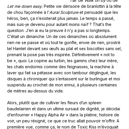
l’air de
Walk on by
ou de
Let me down easy
. Petite vie dérisoire de branlottin à la tête
de chou façonnée à l’
Aural Sculpture
et persuadé que les
héros, ben, ça n’existerait plus jamais. Le temps a passé,
mais suis-je devenu pour autant moins naïf ? That’s the
question. J’en ai eu la preuve il n’y a pas si longtemps.
C’était un dimanche. Un de ces dimanches où absolument
rien ne se passe et où tout te gonfle, envie de rien, prostré
tel Hamlet devant ses œufs au plat et ses biscottes sans sel,
prenant la pose pas très inspirée. Définitivement « not to
be », quoi. La copine au turbin, les gamins chez leur mère,
les chats endormis comme des feignasses, la machine à
laver qui fait sa pétasse avec son tambour déglingué, les
disques à chroniquer qui s’entassent sur le burlingue et moi
suspendu au crochet de mon ennui, à plusieurs centaines
de mètres au-dessus du vide.
Alors, plutôt que de cultiver les fleurs d’un spleen
baudelairien et dans un ultime sursaut de dignité, je décidai
d’enfourner « Happy Alpha Air » dans la platine, histoire de
voir, un peu résigné, ce que ce truc allait pouvoir m’offrir. A
première vue, comme ça, le nom de Toxic Kiss m’évoquait