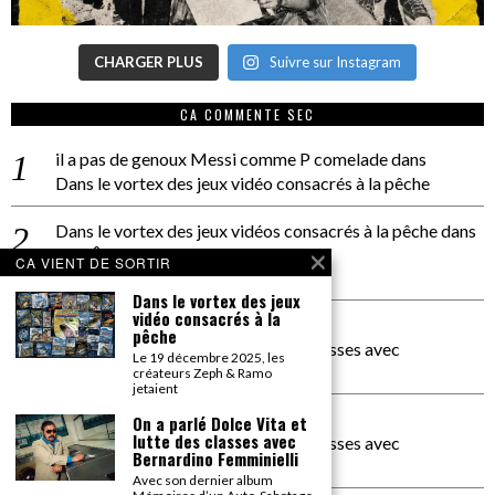
CHARGER PLUS
Suivre sur Instagram
CA COMMENTE SEC
il a pas de genoux Messi comme P comelade
dans
Dans le vortex des jeux vidéo consacrés à la pêche
Dans le vortex des jeux vidéos consacrés à la pêche
dans
PACÔME THIELLEMENT
CA VIENT DE SORTIR
La séance d’Hip Gnose
Dans le vortex des jeux
vidéo consacrés à la
La Patrie
dans
pêche
On a parlé Dolce Vita et lutte des classes avec
Le 19 décembre 2025, les
Bernardino Femminielli
créateurs Zeph & Ramo
jetaient
carte noire negra à l'o tiede
dans
On a parlé Dolce Vita et
lutte des classes avec
On a parlé Dolce Vita et lutte des classes avec
Bernardino Femminielli
Bernardino Femminielli
Avec son dernier album