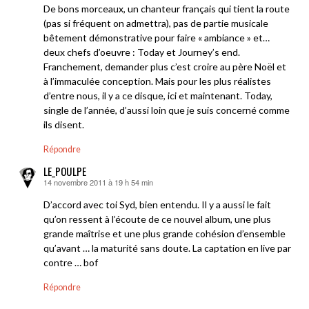
De bons morceaux, un chanteur français qui tient la route
(pas si fréquent on admettra), pas de partie musicale
bêtement démonstrative pour faire « ambiance » et…
deux chefs d’oeuvre : Today et Journey’s end.
Franchement, demander plus c’est croire au père Noël et
à l’immaculée conception. Mais pour les plus réalistes
d’entre nous, il y a ce disque, ici et maintenant. Today,
single de l’année, d’aussi loin que je suis concerné comme
ils disent.
Répondre
LE_POULPE
14 novembre 2011 à 19 h 54 min
dit :
D’accord avec toi Syd, bien entendu. Il y a aussi le fait
qu’on ressent à l’écoute de ce nouvel album, une plus
grande maîtrise et une plus grande cohésion d’ensemble
qu’avant … la maturité sans doute. La captation en live par
contre … bof
Répondre