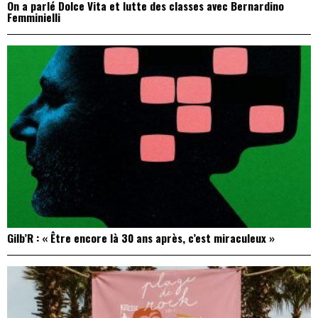
On a parlé Dolce Vita et lutte des classes avec Bernardino
Femminielli
Gilb’R : « Être encore là 30 ans après, c’est miraculeux »