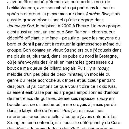
J’avoue être tombé bêtement amoureux de la voix de
Lætitia Vançon, avec son vibrato qui part dans les hautes
sphères et prend sa pleine mesure dans
Antoine Blue
, mais
aussi le groove obsessionnel qu’elle dégage dans
Journey’s End,
le palpitant à 2000 à l’heure. Un bon groupe
c’est aussi un son, un son que Sam Ramon – chroniqueur
décoiffé officiant ici-même – peaufine avec les moyens du
bord et dont il parvient à restituer la quintessence même du
groupe. Bon comme un vieux Stranglers que j’écoutais dans
ma piaule et, plus tard, dans les pubs du nord la Bretagne,
où je m’envoyais des Kriek en matant les gonzesses du
bout de ma queue de billard anglais. Puis il y a
Today
,
mélodie d’un peu plus de deux minutes, un modèle du
genre qui reste accroché aux tripes et au cœur pendant
des jours. Et j’ai compris ce que voulait dire ce Toxic Kiss,
salement embrassé par les arpèges empoisonnés d’amour
des entrelacs de guitares. Je me suis repassé
Today
en
boucle tout ce dimanche où je me croyais à jamais perdu
dans le labyrinthe de l’ennui. Puis j’ai ressassé mes
références pour les recoller à ce que j’avais entendu. Les
Stranglers bien entendu, mais aussi le côté punchy du Cure
des débuts, le grain de folie des B52’s et l’underground