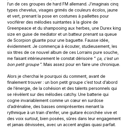
l’un de ces groupes de hard FM allemand. J’imaginais cinq
types chevelus, visages grimés de couleurs écolos, jaune
et vert, prenant la pose en costumes à paillettes pour
vociférer des mélodies suintantes à la gloire de
Greenpeace et du shampooing aux herbes, une Durex king
size en guise de mediator et un batteur prenant sa queue
de Scorpion gluante pour une baguette. Fausse idée,
évidemment. Je commençai à écouter, studieusement, les
six titres de ce nouvel album de ces Lorrains pure souche,
me faisant intérieurement le constat dérisoire “
ça, c’est un
bon petit groupe
”. Mais assez pour en faire une chronique.
Alors je cherchai le pourquoi du comment, avant de
finalement trouver : un bon petit groupe c’est tout d’abord
de l’énergie, de la cohésion et des talents personnels qui
se révèlent sur des mélodies catchy. Une batterie qui
cogne invariablement comme un cœur en surdose
d’adrénaline, des basses omniprésentes menant la
rythmique à un train d’enfer, une guitare écorchée vive et
des voix surtout, bien posées, sûres dans leur engagement
et jamais dévissées, avec un accent anglais quasi parfait.