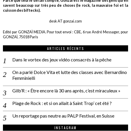
Parce que seul le détail compte, Gonzaï est le magazine des gens qui en
savent beaucoup sur très peu de choses (le rock, la mauvaise foi et la
cuisson des biftecks).
desk AT gonzai.com
Edité par GONZAÏ MEDIA. Pour tout envoi : CBE, 6 rue André Messager, pour
GONZAÏ, 75018 Paris
ARTICLES RÉCENTS
Dans le vortex des jeux vidéo consacrés à la pêche
On a parlé Dolce Vita et lutte des classes avec Bernardino
Femminielli
Gilb’R : « Être encore là 30 ans après, c’est miraculeux »
Plage de Rock : et si on allait à Saint Trop’ cet été ?
Un reportage pas neutre au PALP Festival, en Suisse
INSTAGRAM