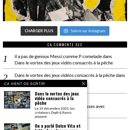
CHARGER PLUS
Suivre sur Instagram
CA COMMENTE SEC
il a pas de genoux Messi comme P comelade
dans
Dans le vortex des jeux vidéo consacrés à la pêche
Dans le vortex des jeux vidéos consacrés à la pêche
dans
PACÔME THIELLEMENT
CA VIENT DE SORTIR
La séance d’Hip Gnose
Dans le vortex des jeux
vidéo consacrés à la
La Patrie
dans
pêche
On a parlé Dolce Vita et lutte des classes avec
Le 19 décembre 2025, les
Bernardino Femminielli
créateurs Zeph & Ramo
jetaient
carte noire negra à l'o tiede
dans
On a parlé Dolce Vita et