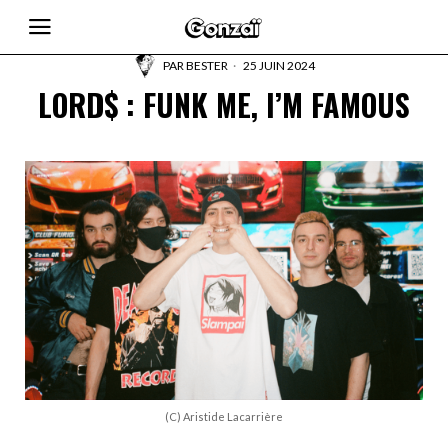
PAR
BESTER
25 JUIN 2024
LORD$ : FUNK ME, I’M FAMOUS
(C) Aristide Lacarrière