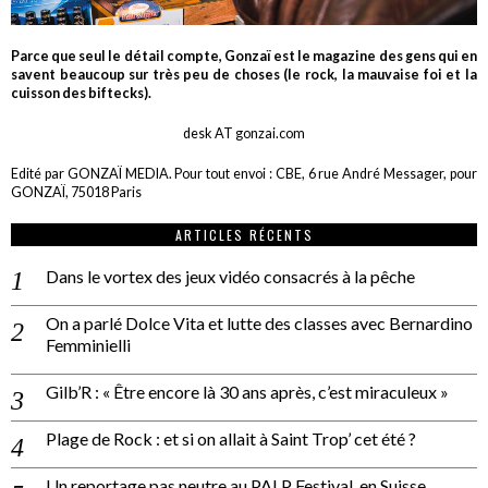
Parce que seul le détail compte, Gonzaï est le magazine des gens qui en
savent beaucoup sur très peu de choses (le rock, la mauvaise foi et la
cuisson des biftecks).
desk AT gonzai.com
Edité par GONZAÏ MEDIA. Pour tout envoi : CBE, 6 rue André Messager, pour
GONZAÏ, 75018 Paris
ARTICLES RÉCENTS
Dans le vortex des jeux vidéo consacrés à la pêche
On a parlé Dolce Vita et lutte des classes avec Bernardino
Femminielli
Gilb’R : « Être encore là 30 ans après, c’est miraculeux »
Plage de Rock : et si on allait à Saint Trop’ cet été ?
Un reportage pas neutre au PALP Festival, en Suisse