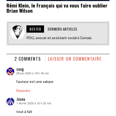
Rémi Klein, le Français qui va vous faire oublier
Brian Wilson
BESTER
DERNIERS ARTICLES
PDG, avocat et assistant social à Gonzaï.
2 COMMENTS
LAISSER UN COMMENTAIRE
saag
28 juin 2024 à 18 h 48 min
dit :
l’auteur est une salope
Répondre
Jaseu
1 février 2025 à 16 h 32 min
dit :
tout à fait