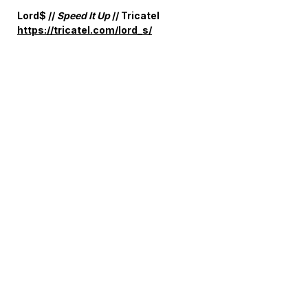
Lord$ //
Speed It Up
// Tricatel
https://tricatel.com/lord_s/