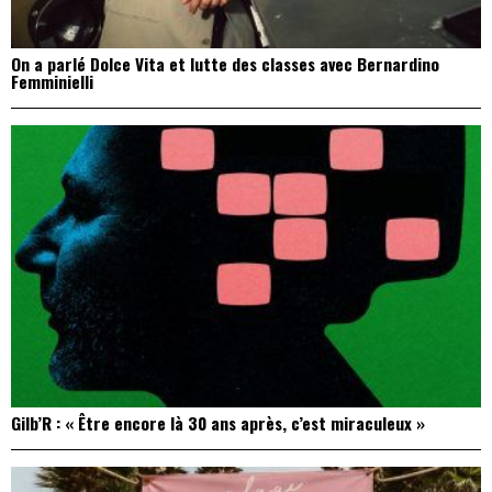
On a parlé Dolce Vita et lutte des classes avec Bernardino
Femminielli
Gilb’R : « Être encore là 30 ans après, c’est miraculeux »