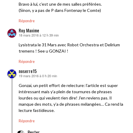
Bravo à lui, c’est une de mes salles préférées.
(Sinon, y a pas de P dans Fontenay le Comte)
Répondre
Roy Maxime
18 mars 2016 à 12 h 39 min
dit :
Lysistrata le 31 Mars avec Robot Orchestra et Delirium
tremens ! See u GONZAI !
Répondre
noserre15
19 mars 2016 à 0 h 20 min
dit :
Gonzaï, un petit effort de relecture: l’article est super
intéressant mais y’a plein de tournures de phrases
lourdes ou qui veulent rien dire! J’en reviens pas. Il
manque des mots, y’a de phrases mélangées… Ca rend la
lecture fastidieuse.
Répondre
Bester