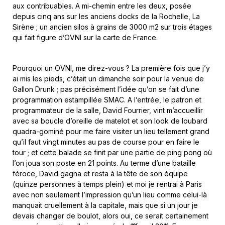
aux contribuables. A mi-chemin entre les deux, posée
depuis cinq ans sur les anciens docks de la Rochelle, La
Sirène ; un ancien silos à grains de 3000 m2 sur trois étages
qui fait figure d’OVNI sur la carte de France.
Pourquoi un OVNI, me direz-vous ? La première fois que j’y
ai mis les pieds, c’était un dimanche soir pour la venue de
Gallon Drunk ; pas précisément l’idée qu’on se fait d’une
programmation estampillée SMAC. A l’entrée, le patron et
programmateur de la salle, David Fourrier, vint m’accueillir
avec sa boucle d’oreille de matelot et son look de loubard
quadra-gominé pour me faire visiter un lieu tellement grand
qu’il faut vingt minutes au pas de course pour en faire le
tour ; et cette balade se finit par une partie de ping pong où
l’on joua son poste en 21 points. Au terme d’une bataille
féroce, David gagna et resta à la tête de son équipe
(quinze personnes à temps plein) et moi je rentrai à Paris
avec non seulement l’impression qu’un lieu comme celui-là
manquait cruellement à la capitale, mais que si un jour je
devais changer de boulot, alors oui, ce serait certainement
er