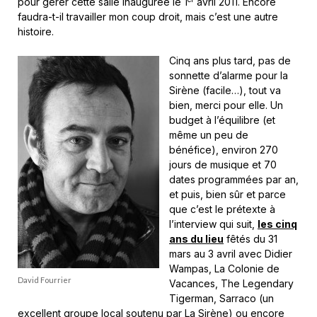
pour gérer cette salle inaugurée le 1
avril 2011. Encore
faudra-t-il travailler mon coup droit, mais c’est une autre
histoire.
Cinq ans plus tard, pas de
sonnette d’alarme pour la
Sirène (facile…), tout va
bien, merci pour elle. Un
budget à l’équilibre (et
même un peu de
bénéfice), environ 270
jours de musique et 70
dates programmées par an,
et puis, bien sûr et parce
que c’est le prétexte à
l’interview qui suit,
les cinq
ans du lieu
fêtés du 31
mars au 3 avril avec Didier
Wampas, La Colonie de
David Fourrier
Vacances, The Legendary
Tigerman, Sarraco (un
excellent groupe local soutenu par La Sirène) ou encore