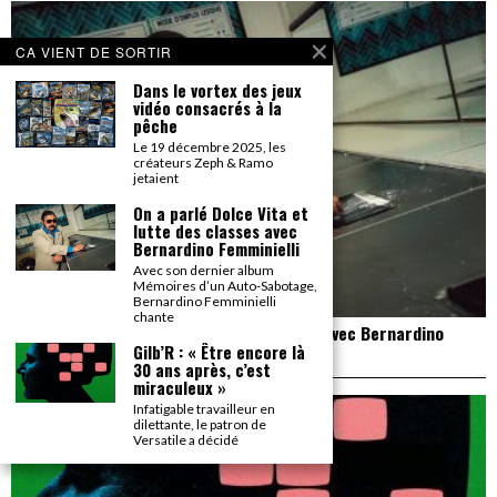
CA VIENT DE SORTIR
Dans le vortex des jeux
vidéo consacrés à la
pêche
Le 19 décembre 2025, les
créateurs Zeph & Ramo
jetaient
On a parlé Dolce Vita et
lutte des classes avec
Bernardino Femminielli
Avec son dernier album
Mémoires d’un Auto-Sabotage,
Bernardino Femminielli
chante
On a parlé Dolce Vita et lutte des classes avec Bernardino
Femminielli
Gilb’R : « Être encore là
30 ans après, c’est
miraculeux »
Infatigable travailleur en
dilettante, le patron de
Versatile a décidé