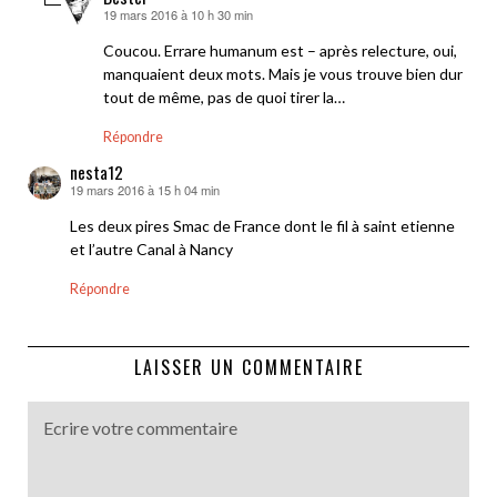
19 mars 2016 à 10 h 30 min
dit :
Coucou. Errare humanum est – après relecture, oui,
manquaient deux mots. Mais je vous trouve bien dur
tout de même, pas de quoi tirer la…
Répondre
nesta12
19 mars 2016 à 15 h 04 min
dit :
Les deux pires Smac de France dont le fil à saint etienne
et l’autre Canal à Nancy
Répondre
LAISSER UN COMMENTAIRE