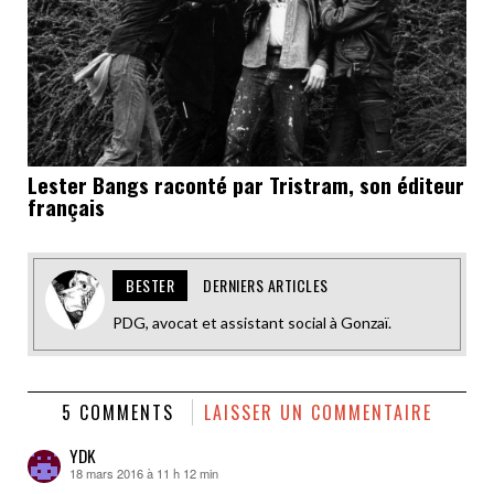
Lester Bangs raconté par Tristram, son éditeur
français
BESTER
DERNIERS ARTICLES
PDG, avocat et assistant social à Gonzaï.
5 COMMENTS
LAISSER UN COMMENTAIRE
YDK
18 mars 2016 à 11 h 12 min
dit :