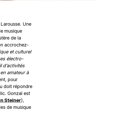
 Larousse. Une
de musique
stère de la
tion accrochez-
que et culturel
es électro-
 d’activités
 en amateur à
t, pour
eu doit répondre
lic. Gonzaï est
n Steiner
),
lles de musique