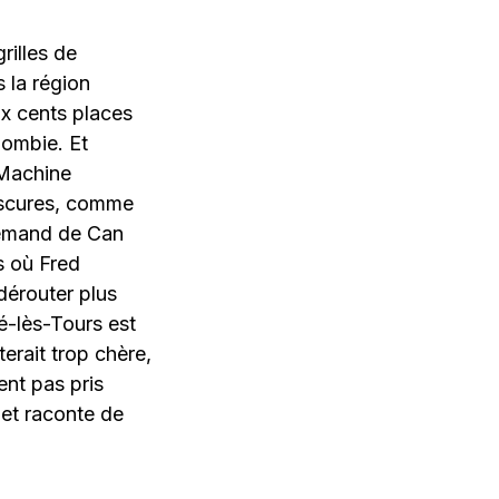
rilles de
 la région
x cents places
Zombie. Et
 Machine
obscures, comme
lemand de Can
s où Fred
dérouter plus
é-lès-Tours est
erait trop chère,
ent pas pris
 et raconte de