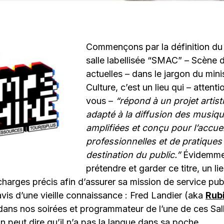
Commençons par la définition du
salle labellisée “SMAC” – Scène 
actuelles – dans le jargon du mini
Culture, c’est un lieu qui – atten
vous –
“répond à un projet artisti
adapté à la diffusion des musiqu
amplifiées et conçu pour l’accueil
professionnelles et de pratiques
destination du public.”
Évidemmen
prétendre et garder ce titre, un li
charges précis afin d’assurer sa mission de service pub
avis d’une vieille connaissance : Fred Landier (aka
Rubi
dans nos soirées et programmateur de l’une de ces Sa
on peut dire qu’il n’a pas la langue dans sa poche.