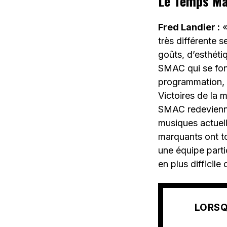
Le Temps Mac
Fred Landier :
«
très différente 
goûts, d’esthéti
SMAC qui se fond
programmation, 
Victoires de la 
SMAC redeviennen
musiques actuell
marquants ont t
une équipe partic
en plus difficile
LORSQ