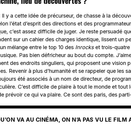
hine, lieu de découvertes ?
 Il y a cette idée de précurseur, de chasse à la découv
selon l’état d’esprit des directions et des programmateu
que, c’est assez difficile de juger. Je reste persuadé q
ent sur un cahier des charges identique, lissent un pe
un mélange entre le top 10 des
Inrocks
et trois-quatr
musique. Pas bien défricheur au bout du compte. J’aime
t des endroits singuliers, qui proposent une vision pa
es. Revenir à plus d’humanité et se rappeler que les sal
oujours été associés à un nom de directeur, de progra
ulière. C’est difficile de plaire à tout le monde et tout 
 de prévoir ce qui va plaire. Ce sont des paris, des parti-
U’ON VA AU CINÉMA, ON N’A PAS VU LE FILM 