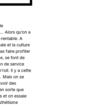
de
x… Alors qu’on a
-rentable. A
ale et la culture
s faire profiter
e, se font de
on de service
oll. Il y a cette
f… Mais on se
avoir des
en sorte que
es et on essaie
sthétisme