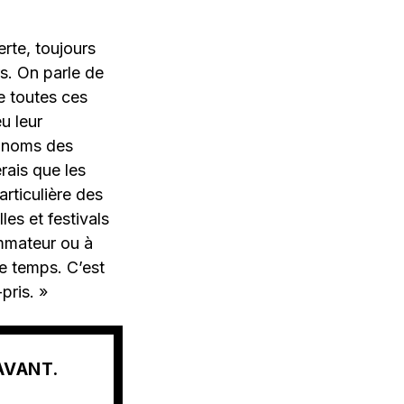
erte, toujours
rs. On parle de
ue toutes ces
u leur
e noms des
rais que les
rticulière des
les et festivals
mmateur ou à
le temps. C’est
pris. »
AVANT.