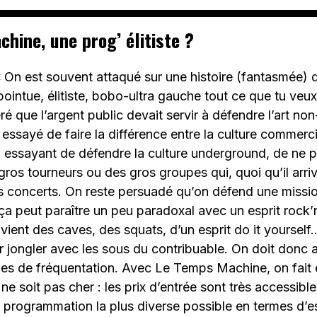
hine, une prog’ élitiste ?
 On est souvent attaqué sur une histoire (fantasmée) 
intue, élitiste, bobo-ultra gauche tout ce que tu veu
é que l’argent public devait servir à défendre l’art non
a essayé de faire la différence entre la culture commerci
essayant de défendre la culture underground, de ne pa
gros tourneurs ou des gros groupes qui, quoi qu’il arriv
s concerts. On reste persuadé qu’on défend une missi
a peut paraître un peu paradoxal avec un esprit rock’n’r
 vient des caves, des squats, d’un esprit do it yoursel
r jongler avec les sous du contribuable. On doit donc 
mes de fréquentation. Avec Le Temps Machine, on fait 
e ne soit pas cher : les prix d’entrée sont très accessibl
 programmation la plus diverse possible en termes d’e