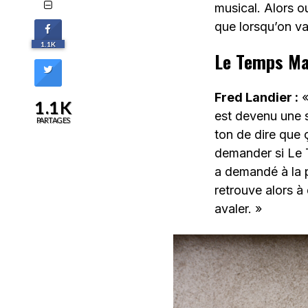
musical. Alors ou
que lorsqu’on va
1.1K
Le Temps Mac
Fred Landier :
«
1.1K
est devenu une s
PARTAGES
ton de dire que ç
demander si Le T
a demandé à la 
retrouve alors à 
avaler. »