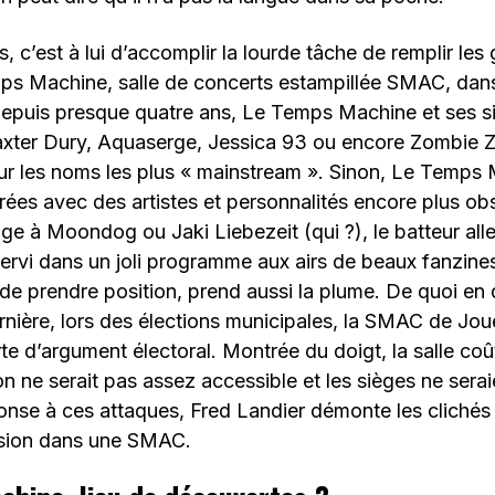
 c’est à lui d’accomplir la lourde tâche de remplir les g
ps Machine, salle de concerts estampillée SMAC, dans
depuis presque quatre ans, Le Temps Machine et ses si
axter Dury, Aquaserge, Jessica 93 ou encore Zombie 
our les noms les plus « mainstream ». Sinon, Le Temps
rées avec des artistes et personnalités encore plus 
e à Moondog ou Jaki Liebezeit (qui ?), le batteur al
 servi dans un joli programme aux airs de beaux fanzine
 de prendre position, prend aussi la plume. De quoi en 
rnière, lors des élections municipales, la SMAC de Jou
e d’argument électoral. Montrée du doigt, la salle coût
 ne serait pas assez accessible et les sièges ne serai
onse à ces attaques, Fred Landier démonte les clichés
ission dans une SMAC.