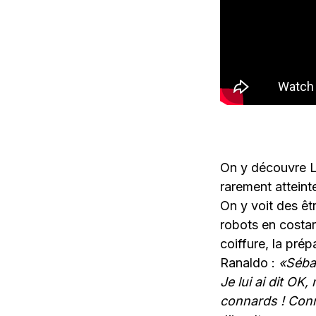
On y découvre Le
rarement atteint
On y voit des êt
robots en costar
coiffure, la pré
Ranaldo :
«Sébas
Je lui ai dit OK
connards ! Con