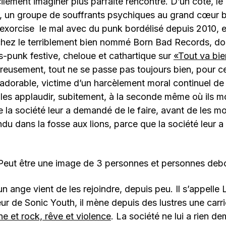
cilement imaginer plus parfaite rencontre. D’un côté, le
 un groupe de souffrants psychiques au grand cœur bi
exorcise le mal avec du punk bordélisé depuis 2010, e
chez le terriblement bien nommé Born Bad Records, do
s-punk festive, cheloue et cathartique sur
«Tout va bie
reusement, tout ne se passe pas toujours bien, pour c
adorable, victime d’un harcèlement moral continuel de l
 les applaudir, subitement, à la seconde même où ils m
 la société leur a demandé de le faire, avant de les mo
 dans la fosse aux lions, parce que la société leur 
un ange vient de les rejoindre, depuis peu. Il s’appelle
 de Sonic Youth, il mène depuis des lustres une carri
e et rock, rêve et violence
. La société ne lui a rien de