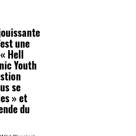
éjouissante
’est une
« Hell
onic Youth
estion
lus se
es » et
gende du