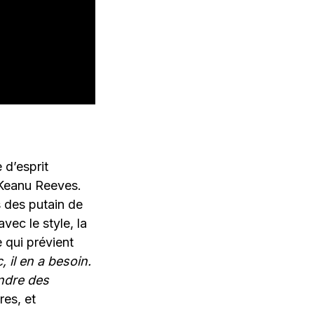
 d’esprit
é Keanu Reeves.
s des putain de
ec le style, la
e qui prévient
, il en a besoin.
endre des
es, et