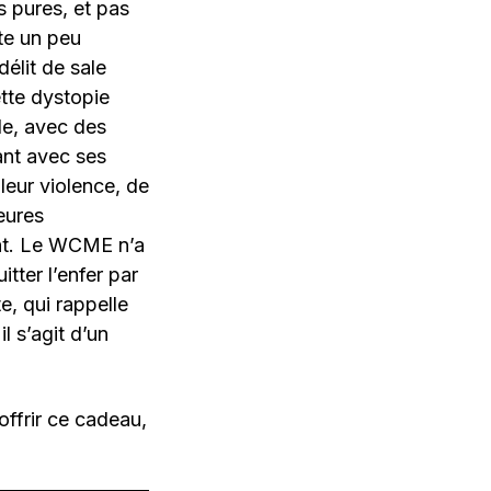
 pures, et pas
ste un peu
délit de sale
ette dystopie
le, avec des
uant avec ses
 leur violence, de
eures
nant. Le WCME n’a
tter l’enfer par
e, qui rappelle
 s’agit d’un
offrir ce cadeau,