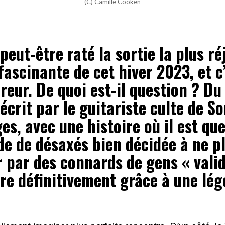
(C) Camille Cooken
peut-être raté la sortie la plus r
 fascinante de cet hiver 2023, et c
eur. De quoi est-il question ? Du 
écrit par le guitariste culte de S
ges, avec une histoire où il est qu
e de désaxés bien décidée à ne p
r par des connards de gens « valid
ère définitivement grâce à une lé