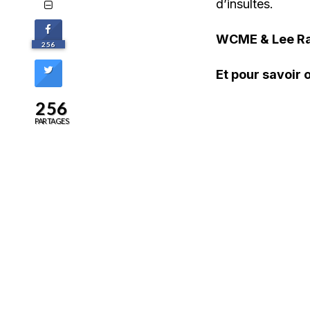
d’insultes.
WCME & Lee Rana
256
Et pour
savoir 
256
PARTAGES