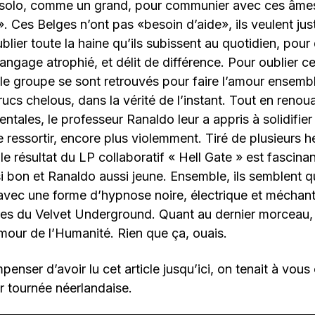
 solo, comme un grand, pour communier avec ces âmes
 ». Ces Belges n’ont pas «besoin d’aide», ils veulent ju
lier toute la haine qu’ils subissent au quotidien, pour 
langage atrophié, et délit de différence. Pour oublier c
le groupe se sont retrouvés pour faire l’amour ensemb
trucs chelous, dans la vérité de l’instant. Tout en reno
ntales, le professeur Ranaldo leur a appris à solidifier
e ressortir, encore plus violemment. Tiré de plusieurs h
 le résultat du LP collaboratif « Hell Gate » est fasci
i bon et Ranaldo aussi jeune. Ensemble, ils semblent qui
avec une forme d’hypnose noire, électrique et méchant
es du Velvet Underground. Quant au dernier morceau, il
mour de l’Humanité. Rien que ça, ouais.
nser d’avoir lu cet article jusqu’ici, on tenait à vous 
r tournée néerlandaise.