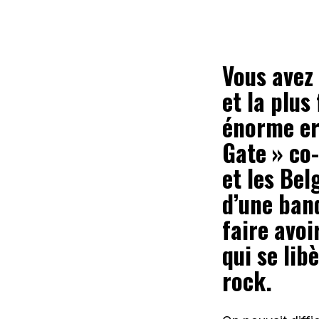
Vous avez 
et la plus
énorme err
Gate » co-
et les Bel
d’une band
faire avoi
qui se lib
rock.