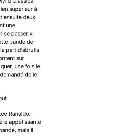
 Wild Classical
en supérieur à
t ensuite deux
nt une
n se passer »
,
ette bande de
a part d’abrutis
ontent sur
quer, une fois le
a demandé de le
 Lee Ranaldo.
ère appétissante
mandé, mais il