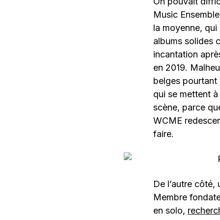
On pouvait diffi
Music Ensemble,
la moyenne, qui 
albums solides 
incantation aprè
en 2019. Malheu
belges pourtant 
qui se mettent à
scène, parce que
WCME redescendu
faire.
De l’autre côté, 
Membre fondateur
en solo,
recherch