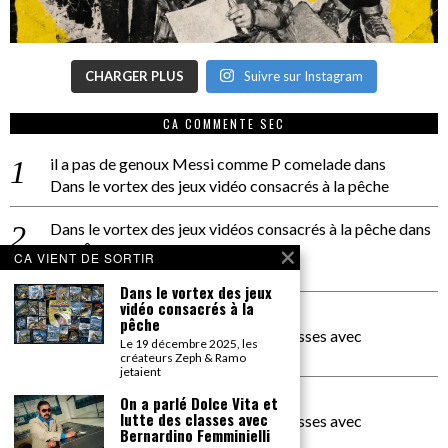
CHARGER PLUS
Suivre sur Instagram
CA COMMENTE SEC
il a pas de genoux Messi comme P comelade
dans
Dans le vortex des jeux vidéo consacrés à la pêche
Dans le vortex des jeux vidéos consacrés à la pêche
dans
PACÔME THIELLEMENT
CA VIENT DE SORTIR
La séance d’Hip Gnose
Dans le vortex des jeux
vidéo consacrés à la
La Patrie
dans
pêche
On a parlé Dolce Vita et lutte des classes avec
Le 19 décembre 2025, les
Bernardino Femminielli
créateurs Zeph & Ramo
jetaient
carte noire negra à l'o tiede
dans
On a parlé Dolce Vita et
lutte des classes avec
On a parlé Dolce Vita et lutte des classes avec
Bernardino Femminielli
Bernardino Femminielli