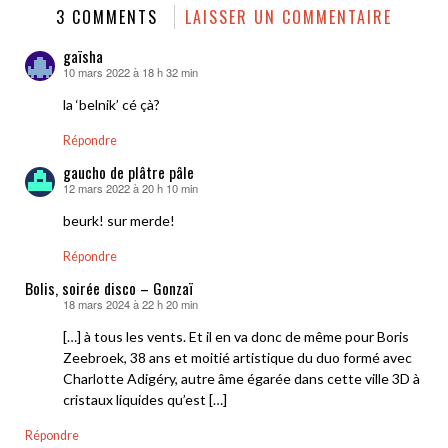
3 COMMENTS
LAISSER UN COMMENTAIRE
gaïsha
10 mars 2022 à 18 h 32 min
dit :
la ‘belnik’ cé çà?
Répondre
gaucho de plâtre pâle
12 mars 2022 à 20 h 10 min
dit :
beurk! sur merde!
Répondre
Bolis, soirée disco – Gonzaï
18 mars 2024 à 22 h 20 min
dit :
[…] à tous les vents. Et il en va donc de même pour Boris
Zeebroek, 38 ans et moitié artistique du duo formé avec
Charlotte Adigéry, autre âme égarée dans cette ville 3D à
cristaux liquides qu’est […]
Répondre