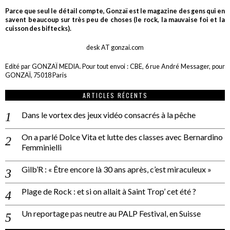
Parce que seul le détail compte, Gonzaï est le magazine des gens qui en
savent beaucoup sur très peu de choses (le rock, la mauvaise foi et la
cuisson des biftecks).
desk AT gonzai.com
Edité par GONZAÏ MEDIA. Pour tout envoi : CBE, 6 rue André Messager, pour
GONZAÏ, 75018 Paris
ARTICLES RÉCENTS
Dans le vortex des jeux vidéo consacrés à la pêche
On a parlé Dolce Vita et lutte des classes avec Bernardino
Femminielli
Gilb’R : « Être encore là 30 ans après, c’est miraculeux »
Plage de Rock : et si on allait à Saint Trop’ cet été ?
Un reportage pas neutre au PALP Festival, en Suisse