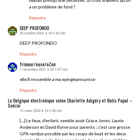
depuis presqu’une décennie, tu crois vraiment qu’on
a un problème de fond ?
Répondre
DEEP PROFONDO
25 octobre 2021 à 16 h 22 min
dit :
DEEP PROFONDO
Répondre
frimeur/euse/oZon
1 novembre 2021 à 20 h 57 min
dit :
elle/il ressemble a ma epingleanourisse
Répondre
La Belgique électronique selon Charlotte Adigéry et Bolis Pupul –
Gonzaï
10 mars 2022 à 15 h 39 min
dit :
[…] Le faux, d’enfant, semble avoir Grace Jones, Laurie
Anderson et David Byrne pour parents ; c’est une grosse
GPA rendue possible par les coups de beat et les deux