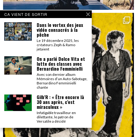
CA VIENT DE SORTIR
Dans le vortex des jeux
vidéo consacrés à la
pêche
Le 19 décembre 2025, les
créateurs Zeph & Ramo
jetaient
On a parlé Dolce Vita et
lutte des classes avec
Bernardino Femminielli
Avec son dernier album
Mémoires d’un Auto-Sabotage,
Bernardino Femminielli
chante
Gilb’R : « Être encore là
30 ans après, c’est
miraculeux »
Infatigable travailleur en
dilettante, le patron de
Versatile a décidé