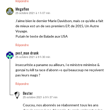
Répondre
Megaflon
25 octobre 2021 à 1 h 07 min
dit :
J’aime bien le dernier Marie Davidson, mais ce qu’elle a fait
de mieux est un de ses premiers EP, de 2015, Un Autre
Voyage.
Putain le texte de Balade aux USA
Répondre
post_man drunk
25 octobre 2021 à 9 h 30 min
dit :
insecuritée a paname ou ailleurs, l e ministre minimise &
gonzaï tu kill ta race d’abonn »s qui beaucoup ne reçoivent
pas leurs mags ?
Répondre
Bester
25 octobre 2021 à 9 h 37 min
dit :
Coucou, nos abonnés se réabonnent tous les ans