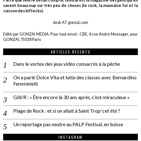
Parce que seul le détail compte, Gonzaï est le magazine des gens qui en
savent beaucoup sur très peu de choses (le rock, la mauvaise foi et la
cuisson des biftecks).
desk AT gonzai.com
Edité par GONZAÏ MEDIA. Pour tout envoi : CBE, 6 rue André Messager, pour
GONZAÏ, 75018 Paris
ARTICLES RÉCENTS
Dans le vortex des jeux vidéo consacrés à la pêche
On a parlé Dolce Vita et lutte des classes avec Bernardino
Femminielli
Gilb’R : « Être encore là 30 ans après, c’est miraculeux »
Plage de Rock : et si on allait à Saint Trop’ cet été ?
Un reportage pas neutre au PALP Festival, en Suisse
INSTAGRAM