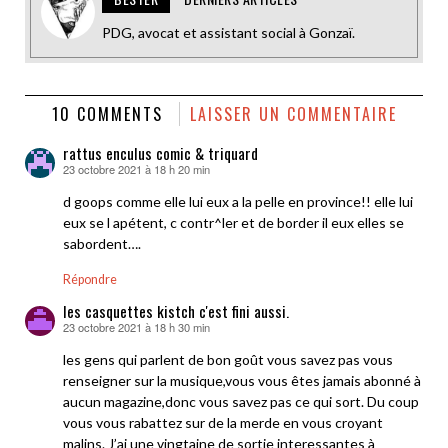
PDG, avocat et assistant social à Gonzaï.
10 COMMENTS
LAISSER UN COMMENTAIRE
rattus enculus comic & triquard
23 octobre 2021 à 18 h 20 min
dit :
d goops comme elle lui eux a la pelle en province!! elle lui
eux se l apétent, c contr^ler et de border il eux elles se
sabordent….
Répondre
les casquettes kistch c'est fini aussi.
23 octobre 2021 à 18 h 30 min
dit :
les gens qui parlent de bon goût vous savez pas vous
renseigner sur la musique,vous vous êtes jamais abonné à
aucun magazine,donc vous savez pas ce qui sort. Du coup
vous vous rabattez sur de la merde en vous croyant
malins. J’ai une vingtaine de sortie interessantes à