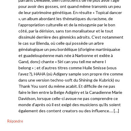
parrains Dewaele, bien conscients de ne plus avoir l’âge
pour avoir des gosses, ont quand même transmis un peu
de leur patrimoine génétique. En résulte « Topical dancer
», un album abordant les thématiques du racisme, de
l’appropriation culturelle et de la misogynie par le bon
côté, par la dérision, sans ton moralisateur et le tout
dissimulé derrière des gimmicks adroits. C’est notamment
le cas sur Blenda, où celle qui possède un arbre
généalogique un peu bordélique (d’origine martiniquaise
et guadeloupéenne mais née à Narbonne et exilée à
Gand, donc) chante « Siri can you tell me where I
belong » ; et d’autres titres comme Huile Smisse (vous
l’avez ?), HAHA (où Adigery sample son propre rire comme
dans une version techno-soft du Shining de Kubrick) ou
Thank You sont du même acabit. Et difficile de ne pas
faire le lien entre la Belge Adigéry et la Canadienne Marie
Davidson, lorsque celle-ci avoue ne pas comprendre ce
monde d’après où il est exigé des musiciens qu’ils soient
également des content creators ou des influence…. […]
Répondre