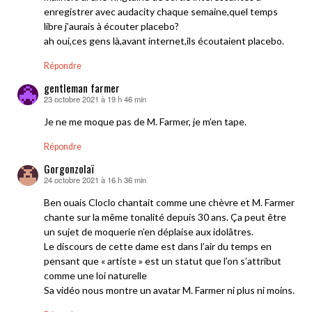
enregistrer avec audacity chaque semaine,quel temps
libre j’aurais à écouter placebo?
ah oui,ces gens là,avant internet,ils écoutaient placebo.
Répondre
gentleman farmer
23 octobre 2021 à 19 h 46 min
dit :
Je ne me moque pas de M. Farmer, je m’en tape.
Répondre
Gorgonzolaï
24 octobre 2021 à 16 h 36 min
dit :
Ben ouais Cloclo chantait comme une chèvre et M. Farmer
chante sur la même tonalité depuis 30 ans. Ça peut être
un sujet de moquerie n’en déplaise aux idolâtres.
Le discours de cette dame est dans l’air du temps en
pensant que « artiste » est un statut que l’on s’attribut
comme une loi naturelle
Sa vidéo nous montre un avatar M. Farmer ni plus ni moins.