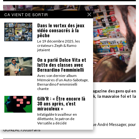
CA VIENT DE SORTIR
Dans le vortex des jeux
vidéo consacrés à la
pêche
Le 19 décembre 2025, les
créateurs Zeph & Ramo
jetaient
On a parlé Dolce Vita et
lutte des classes avec
Bernardino Femminielli
Avec son dernier album
Mémoires d’un Auto-Sabotage,
Bernardino Femminielli
chante
Parce que seul le détail compte, Gonzaï est le magazine des gens qui en
savent beaucoup sur très peu de choses (le rock, la mauvaise foi et la
Gilb’R : « Être encore là
cuisson des biftecks).
30 ans après, c’est
miraculeux »
desk AT gonzai.com
Infatigable travailleur en
dilettante, le patron de
Versatile a décidé
Edité par GONZAÏ MEDIA. Pour tout envoi : CBE, 6 rue André Messager, pour
GONZAÏ, 75018 Paris