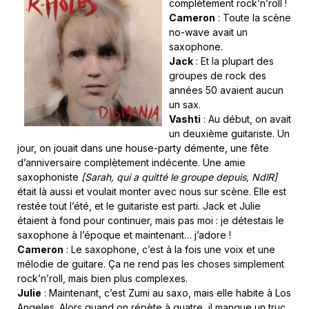
complètement rock’n’roll !
Cameron
: Toute la scène
no-wave avait un
saxophone.
Jack
: Et la plupart des
groupes de rock des
années 50 avaient aucun
un sax.
Vashti
: Au début, on avait
un deuxième guitariste. Un
jour, on jouait dans une house-party démente, une fête
d’anniversaire complètement indécente. Une amie
saxophoniste
[Sarah, qui a quitté le groupe depuis, NdlR]
était là aussi et voulait monter avec nous sur scène. Elle est
restée tout l’été, et le guitariste est parti. Jack et Julie
étaient à fond pour continuer, mais pas moi : je détestais le
saxophone à l’époque et maintenant… j’adore !
Cameron
: Le saxophone, c’est à la fois une voix et une
mélodie de guitare. Ça ne rend pas les choses simplement
rock’n’roll, mais bien plus complexes.
Julie
: Maintenant, c’est Zumi au saxo, mais elle habite à Los
Angeles. Alors quand on répète à quatre, il manque un truc,