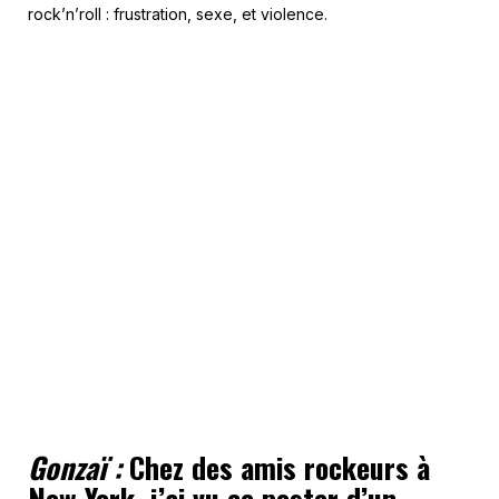
rock’n’roll : frustration, sexe, et violence.
Gonzaï :
Chez des amis rockeurs à
New York, j’ai vu ce poster d’un