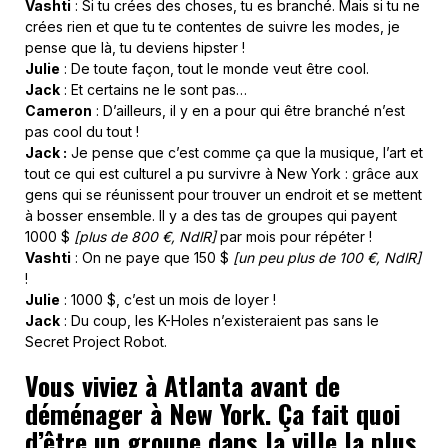
Vashti
: Si tu crées des choses, tu es branché. Mais si tu ne
crées rien et que tu te contentes de suivre les modes, je
pense que là, tu deviens hipster !
Julie
: De toute façon, tout le monde veut être cool.
Jack
: Et certains ne le sont pas…
Cameron
: D’ailleurs, il y en a pour qui être branché n’est
pas cool du tout !
Jack :
Je pense que c’est comme ça que la musique, l’art et
tout ce qui est culturel a pu survivre à New York : grâce aux
gens qui se réunissent pour trouver un endroit et se mettent
à bosser ensemble. Il y a des tas de groupes qui payent
1000 $
[plus de 800 €, NdlR]
par mois pour répéter !
Vashti
: On ne paye que 150 $
[un peu plus de 100 €, NdlR]
!
Julie
: 1000 $, c’est un mois de loyer !
Jack
: Du coup, les K-Holes n’existeraient pas sans le
Secret Project Robot.
Vous viviez à Atlanta avant de
déménager à New York. Ça fait quoi
d’être un groupe dans la ville la plus