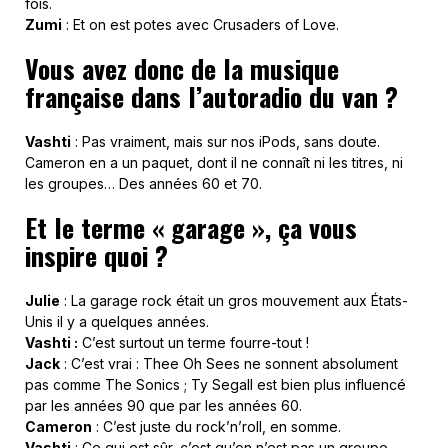
fois.
Zumi
: Et on est potes avec Crusaders of Love.
Vous avez donc de la musique
française dans l’autoradio du van ?
Vashti
: Pas vraiment, mais sur nos iPods, sans doute.
Cameron en a un paquet, dont il ne connaît ni les titres, ni
les groupes… Des années 60 et 70.
Et le terme « garage », ça vous
inspire quoi ?
Julie
: La garage rock était un gros mouvement aux États-
Unis il y a quelques années.
Vashti :
C’est surtout un terme fourre-tout !
Jack
: C’est vrai : Thee Oh Sees ne sonnent absolument
pas comme The Sonics ; Ty Segall est bien plus influencé
par les années 90 que par les années 60.
Cameron
: C’est juste du rock’n’roll, en somme.
Vashti
: Ce qui est sûr, c’est qu’on n’est pas un groupe