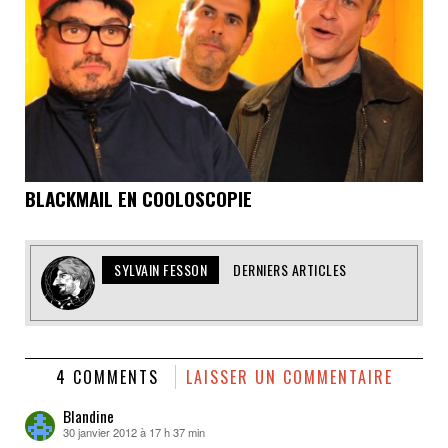
BLACKMAIL EN COOLOSCOPIE
SYLVAIN FESSON
DERNIERS ARTICLES
4 COMMENTS
LAISSER UN COMMENTAIRE
Blandine
30 janvier 2012 à 17 h 37 min
dit :