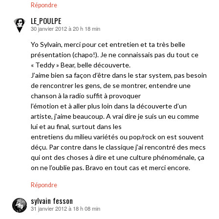
Répondre
LE_POULPE
30 janvier 2012 à 20 h 18 min
dit :
Yo Sylvain, merci pour cet entretien et ta très belle
présentation (chapo!). Je ne connaissais pas du tout ce
« Teddy » Bear, belle découverte.
J’aime bien sa façon d’être dans le star system, pas besoin
de rencontrer les gens, de se montrer, entendre une
chanson à la radio suffit à provoquer
l’émotion et à aller plus loin dans la découverte d’un
artiste, j’aime beaucoup. A vrai dire je suis un eu comme
lui et au final, surtout dans les
entretiens du milieu variétés ou pop/rock on est souvent
déçu. Par contre dans le classique j’ai rencontré des mecs
qui ont des choses à dire et une culture phénoménale, ça
on ne l’oublie pas. Bravo en tout cas et merci encore.
Répondre
sylvain fesson
31 janvier 2012 à 18 h 08 min
dit :