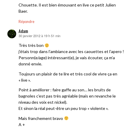
Chouette. Il est bien émouvant en live ce petit Julien
Baer.
Répondre
Adam
30 janvier 2012 à 19 h 51 min
dit :
Très très bon
j’étais trop dans l’ambiance avec les caouettes et l’apero !
Personn(e/age) intéressant(e), je vais écouter, ça m’a
donné envie.
Toujours un plaisir de te lire et très cool de vivre ça en
« live ».
Point à améliorer : faire gaffe au son… les bruits de
bagnoles c’est pas très agréable (mais en revanche le
niveau des voix est nickel).
Et sinon la réal peut-être un peu trop « violente ».
Mais franchement bravo
A +