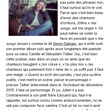
pas juste des phrases non,
il faut surtout qu’on le voit.
Parce que c’est bien beau
d’avoir des chansons
d’orfèvre, d’être «
the
songs, not the singer
». On
peut même se voiler la
face en pensant que «
the
songs remain
» comme le dit
Simon Dalmais
, qui a enfin sorti
son premier album solo après avoir longtemps été pianiste
pour sa sœur Camille et Sébastien Tellier. Oui, c’est bien
cette poésie, mais dans un pays où on aime que les
chanteurs beuglent « j’en crève », « toi plus moi », les
chanteurs qui justement font « mine de », ça suffit pas. Il faut
une image.
« Quand on écrit des paroles, c’est plus qu’être
poète, c’est mettre en scène, placer le personnage »
précise Tellier (interviewé dans le
Technikart
de décembre
2011). Il faut un personnage. Et ça, Julien il a pas.
Contrairement à son petit frère Edouard qui, faut-il le
rappeler, est surtout connu comme acteur/comédien, lui ne
sait pas composer face caméra. C’est un tel
no man’s land