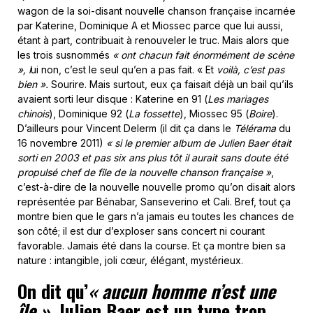
wagon de la soi-disant nouvelle chanson française incarnée
par Katerine, Dominique A et Miossec parce que lui aussi,
étant à part, contribuait à renouveler le truc. Mais alors que
les trois susnommés
« ont chacun fait énormément de scène
», l
ui non, c’est le seul qu’en a pas fait. « Et
voilà, c’est pas
bien ».
Sourire. Mais surtout, eux ça faisait déjà un bail qu’ils
avaient sorti leur disque : Katerine en 91 (
Les mariages
chinois
), Dominique 92 (
La fossette
), Miossec 95 (
Boire
).
D’ailleurs pour Vincent Delerm (il dit ça dans le
Télérama
du
16 novembre 2011)
« si le premier album de Julien Baer était
sorti en 2003 et pas six ans plus tôt il aurait sans doute été
propulsé chef de file de la nouvelle chanson française »
,
c’est-à-dire de la nouvelle nouvelle promo qu’on disait alors
représentée par Bénabar, Sanseverino et Cali. Bref, tout ça
montre bien que le gars n’a jamais eu toutes les chances de
son côté; il est dur d’exploser sans concert ni courant
favorable. Jamais été dans la course. Et ça montre bien sa
nature : intangible, joli cœur, élégant, mystérieux.
On dit qu’
« aucun homme n’est une
île ».
Julien Baer est un type trop