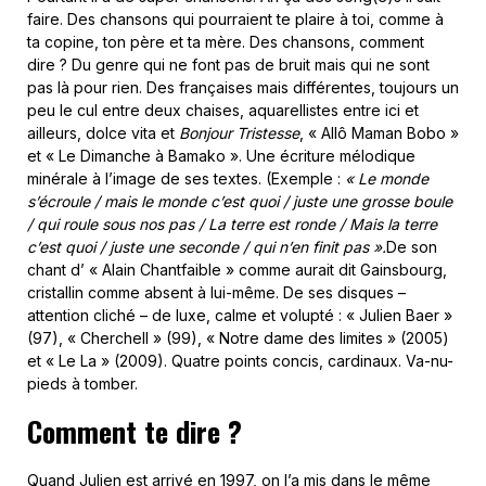
faire. Des chansons qui pourraient te plaire à toi, comme à
ta copine, ton père et ta mère. Des chansons, comment
dire ? Du genre qui ne font pas de bruit mais qui ne sont
pas là pour rien. Des françaises mais différentes, toujours un
peu le cul entre deux chaises, aquarellistes entre ici et
ailleurs, dolce vita et
Bonjour Tristesse
, « Allô Maman Bobo »
et « Le Dimanche à Bamako ». Une écriture mélodique
minérale à l’image de ses textes. (Exemple :
« Le monde
s’écroule / mais le monde c’est quoi / juste une grosse boule
/ qui roule sous nos pas / La terre est ronde / Mais la terre
c’est quoi / juste une seconde / qui n’en finit pas ».
De son
chant d’ « Alain Chantfaible » comme aurait dit Gainsbourg,
cristallin comme absent à lui-même. De ses disques –
attention cliché – de luxe, calme et volupté : « Julien Baer »
(97), « Cherchell » (99), « Notre dame des limites » (2005)
et « Le La » (2009). Quatre points concis, cardinaux. Va-nu-
pieds à tomber.
Comment te dire ?
Quand Julien est arrivé en 1997, on l’a mis dans le même