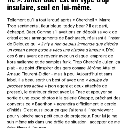
insulaire, seul en lui-même.
Tellement qu’il a tout largué après « Cherchell ». Marre.
Trop sentimental, fleur bleue, teddy bear ? Il est parti,
échappé, Baer. Comme s’il avait pris en dégoût sa voix de
cristal et ses arrangements de Bacharach, réalisant à l’instar
de Deleuze qu’
« il n’y a rien de plus immonde que d’écrire
un roman parce qu’on a vécu une histoire d’amour »
. D’où
ces 6 ans avant de revenir avec un disque empreint de
kora malienne et de samples funk. Trop Cherchîle Julien. ça
plait – au point d’inspirer des gars comme Jérôme Attal et
Arnaud Fleurent-Didier
– mais à peu. Aujourd’hui et sans
label, il a beau sortir un best of avec une
« équipe de
proches très active »
(son agent et deux attachés de
presse), le distribuer direct avec La Fnac et appuyer sa
sortie d’une expo photos à la galerie Chappe, prêchant des
convertis ce « Baerthon » agrandira difficilement le cercle
d’initiés. C’est aussi pour ça que j’ai tenu à l’interviewer :
pour y joindre mon petit coup de projecteur. Pour lui je me
suis même mis dans une drôle de situation : accepter de me
faire filmer à l’œuvre.