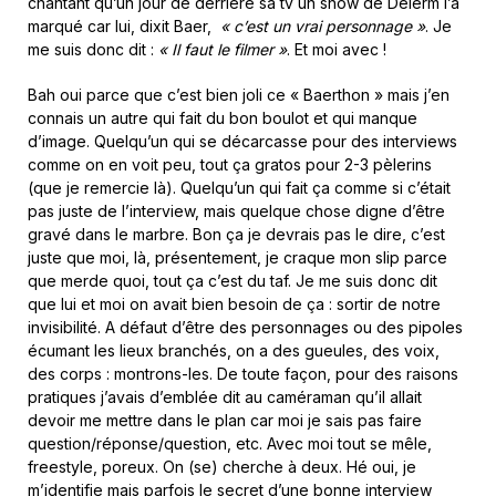
chantant qu’un jour de derrière sa tv un show de Delerm l’a
marqué car lui, dixit Baer,
« c’est un vrai personnage »
. Je
me suis donc dit :
« Il faut le filmer »
. Et moi avec !
Bah oui parce que c’est bien joli ce « Baerthon » mais j’en
connais un autre qui fait du bon boulot et qui manque
d’image. Quelqu’un qui se décarcasse pour des interviews
comme on en voit peu, tout ça gratos pour 2-3 pèlerins
(que je remercie là). Quelqu’un qui fait ça comme si c’était
pas juste de l’interview, mais quelque chose digne d’être
gravé dans le marbre. Bon ça je devrais pas le dire, c’est
juste que moi, là, présentement, je craque mon slip parce
que merde quoi, tout ça c’est du taf. Je me suis donc dit
que lui et moi on avait bien besoin de ça : sortir de notre
invisibilité. A défaut d’être des personnages ou des pipoles
écumant les lieux branchés, on a des gueules, des voix,
des corps : montrons-les. De toute façon, pour des raisons
pratiques j’avais d’emblée dit au caméraman qu’il allait
devoir me mettre dans le plan car moi je sais pas faire
question/réponse/question, etc. Avec moi tout se mêle,
freestyle, poreux. On (se) cherche à deux. Hé oui, je
m’identifie mais parfois le secret d’une bonne interview