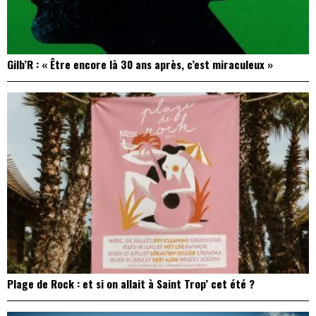
Gilb’R : « Être encore là 30 ans après, c’est miraculeux »
Plage de Rock : et si on allait à Saint Trop’ cet été ?