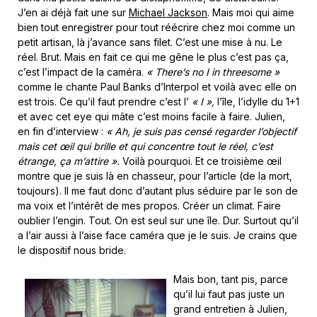
J’en ai déjà fait une sur
Michael Jackson
. Mais moi qui aime
bien tout enregistrer pour tout réécrire chez moi comme un
petit artisan, là j’avance sans filet. C’est une mise à nu. Le
réel. Brut. Mais en fait ce qui me gêne le plus c’est pas ça,
c’est l’impact de la caméra.
« There’s no I in threesome »
comme le chante Paul Banks d’Interpol et voilà avec elle on
est trois. Ce qu’il faut prendre c’est l’
« I »,
l’île, l’idylle du 1+1
et avec cet eye qui mâte c’est moins facile à faire. Julien,
en fin d’interview :
« Ah, je suis pas censé regarder l’objectif
mais cet œil qui brille et qui concentre tout le réel, c’est
étrange, ça m’attire ».
Voilà pourquoi. Et ce troisième œil
montre que je suis là en chasseur, pour l’article (de la mort,
toujours). Il me faut donc d’autant plus séduire par le son de
ma voix et l’intérêt de mes propos. Créer un climat. Faire
oublier l’engin. Tout. On est seul sur une île. Dur. Surtout qu’il
a l’air aussi à l’aise face caméra que je le suis. Je crains que
le dispositif nous bride.
Mais bon, tant pis, parce
qu’il lui faut pas juste un
grand entretien à Julien,