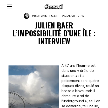
PAR
SYLVAIN FESSON
28 JANVIER 2012
JULIEN BAER
L’IMPOSSIBILITÉ D’UNE ÎLE :
INTERVIEW
A 47 ans l’homme est
dans une « drôle de
situation » : il a
patiemment sorti quatre
disques divins, roulé sa
bosse à Nova, mais il
demeure « roi de
l’underground », seul en
sa démerde, tel une île,