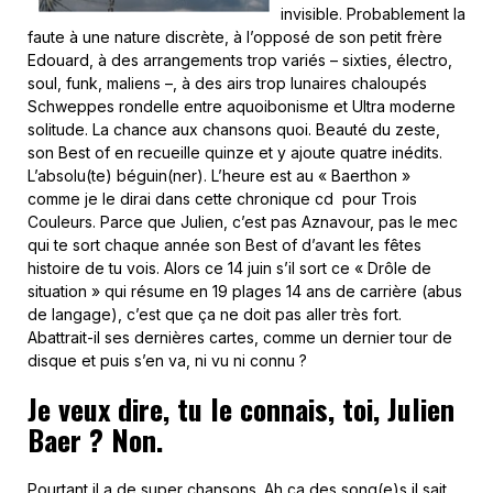
invisible. Probablement la
faute à une nature discrète, à l’opposé de son petit frère
Edouard, à des arrangements trop variés – sixties, électro,
soul, funk, maliens –, à des airs trop lunaires chaloupés
Schweppes rondelle entre aquoibonisme et Ultra moderne
solitude. La chance aux chansons quoi. Beauté du zeste,
son Best of en recueille quinze et y ajoute quatre inédits.
L’absolu(te) béguin(ner). L’heure est au « Baerthon »
comme je le dirai dans cette chronique cd pour Trois
Couleurs. Parce que Julien, c’est pas Aznavour, pas le mec
qui te sort chaque année son Best of d’avant les fêtes
histoire de tu vois. Alors ce 14 juin s’il sort ce « Drôle de
situation » qui résume en 19 plages 14 ans de carrière (abus
de langage), c’est que ça ne doit pas aller très fort.
Abattrait-il ses dernières cartes, comme un dernier tour de
disque et puis s’en va, ni vu ni connu ?
Je veux dire, tu le connais, toi, Julien
Baer ? Non.
Pourtant il a de super chansons. Ah ça des song(e)s il sait